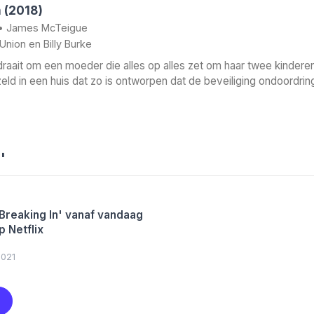
n (2018)
•
James McTeigue
 Union
en
Billy Burke
 draait om een moeder die alles op alles zet om haar twee kindere
ld in een huis dat zo is ontworpen dat de beveiliging ondoordringb
'
'Breaking In' vanaf vandaag
p Netflix
2021