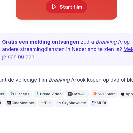
Start film
Gratis een melding ontvangen
zodra
Breaking In
op
andere streamingdiensten in Nederland te zien is?
Mel
je dan nu aan
!
unt de volledige film
Breaking In
ook
kopen op dvd of bl
uis
Disney+
Prime Video
CANAL+
NPO Start
App
1
CineMember
Picl
SkyShowtime
MUBI