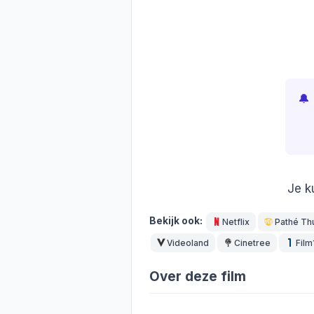
🔔
Je k
Bekijk ook:
Netflix
Pathé Th
Videoland
Cinetree
Film
Over deze film