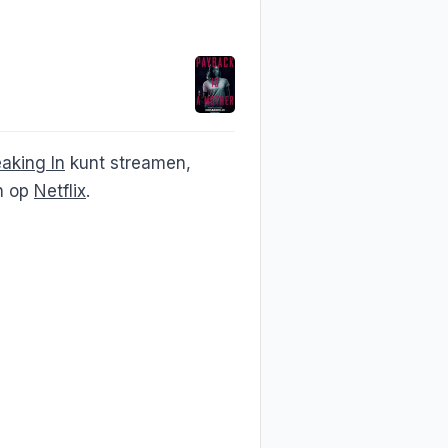
eaking In
kunt streamen,
en op
Netflix
.