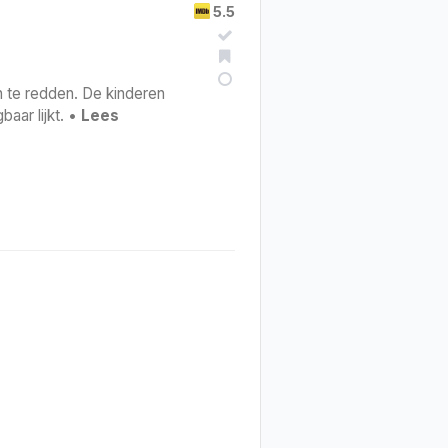
5.5
n te redden. De kinderen
aar lijkt. •
Lees