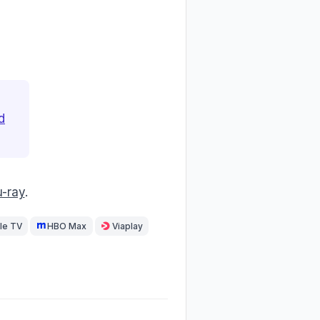
d
u-ray
.
le TV
HBO Max
Viaplay