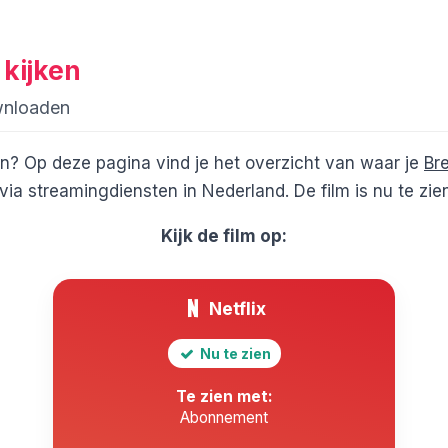
 kijken
wnloaden
en? Op deze pagina vind je het overzicht van waar je
Br
ia streamingdiensten in Nederland. De film is nu te zi
Kijk de film op:
Netflix
Nu te zien
Te zien met:
Abonnement