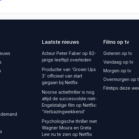
Laatste nieuws
Films op tv
ieuws
Acteur Peter Faber op 82-
Gisteren op tv
jarige leeftijd overleden
s
Vandaag op tv
Productie van 'Grown Ups
n
Morgen op tv
3' officieel van start
Overmorgen op t
gegaan bij Netflix
Filmtips deze we
Noorse actiethriller is nog
altijd de succesvolste niet-
Engelstalige film op Netflix:
'Verbazingwekkend'
 demand
Psychologische thriller met
Wagner Moura en Greta
es
Lee nu te zien op Netflix