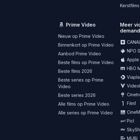
Kerstfilms
Prime Video
Meer vi
deman
Nieuw op Prime Video
CANA
Binnenkort op Prime Video
NPO St
Aanbod Prime Video
Apple
Beste films op Prime Video
HBO 
Beste films 2026
Viapla
Beste series op Prime
Video
Video
Cinet
Beste series 2026
Film1
Alle films op Prime Video
CineM
Alle series op Prime Video
Picl
SkySh
MUBI