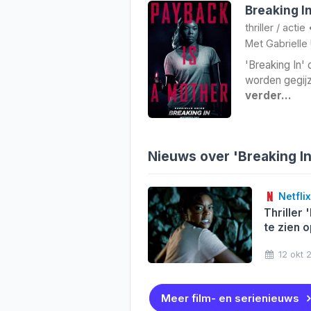
Breaking I
thriller
/
actie
Met
Gabrielle
'Breaking In'
worden gegijze
verder…
Nieuws over 'Breaking In
Netflix
Thriller 
te zien o
12 okt 
Meer film- en serienieuws