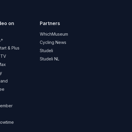
deo on
Partners
d
WhichMuseum
L+
Cycling News
art & Plus
Studeli
 TV
Studeli NL
Max
y
land
ree
ember
owtime