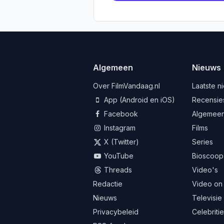
Algemeen
Nieuws
Over FilmVandaag.nl
Laatste n
App (Android en iOS)
Recensie
Facebook
Algemee
Instagram
Films
X (Twitter)
Series
YouTube
Bioscoop
Threads
Video's
Redactie
Video on
Nieuws
Televisie
Privacybeleid
Celebriti