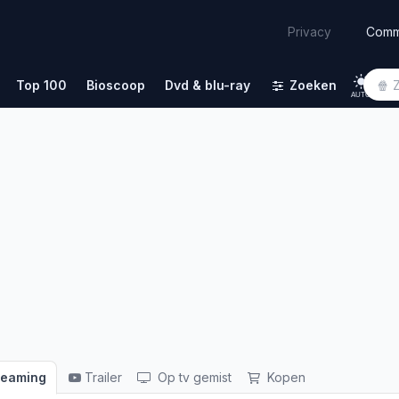
Comm
Privacy
Top 100
Bioscoop
Dvd & blu-ray
Zoeken
AUTO
reaming
Trailer
Op tv gemist
Kopen