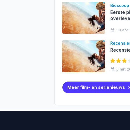
Bioscoop
Eerste pl
overleven
30 apr
Recensie
Recensie 
6 mrt 
Meer film- en serienieuws