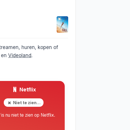
treamen, huren, kopen of
en
Videoland
.
Netflix
Niet te zien…
is nu niet te zien op Netflix.