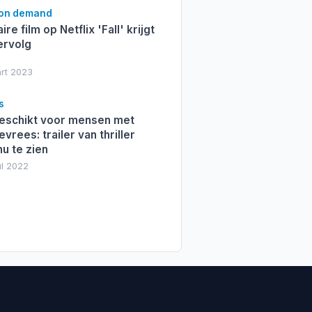
 on demand
ire film op Netflix 'Fall' krijgt
ervolg
mrt 2023
s
geschikt voor mensen met
vrees: trailer van thriller
 nu te zien
ul 2022