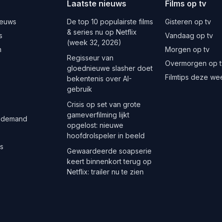
Laatste nieuws
Films op tv
ieuws
De top 10 populairste films
Gisteren op tv
& series nu op Netflix
s
Vandaag op tv
(week 32, 2026)
n
Morgen op tv
Regisseur van
Overmorgen op t
gloednieuwe slasher doet
Filmtips deze we
bekentenis over AI-
gebruik
Crisis op set van grote
gameverfilming lijkt
 demand
opgelost: nieuwe
hoofdrolspeler in beeld
es
Gewaardeerde soapserie
keert binnenkort terug op
Netflix: trailer nu te zien