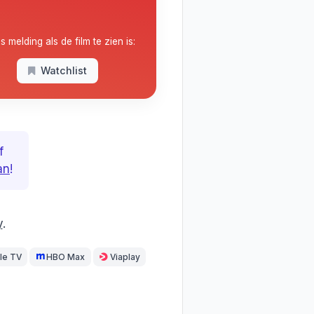
is melding als de film te zien is:
Watchlist
f
an
!
y
.
le TV
HBO Max
Viaplay