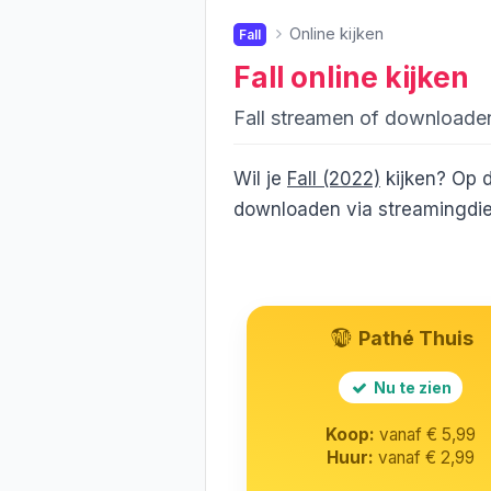
Online kijken
Fall
Fall
online kijken
Fall streamen of downloade
Wil je
Fall (2022)
kijken? Op d
downloaden via streamingdien
Pathé Thuis
Nu te zien
Koop:
vanaf € 5,99
Huur:
vanaf € 2,99