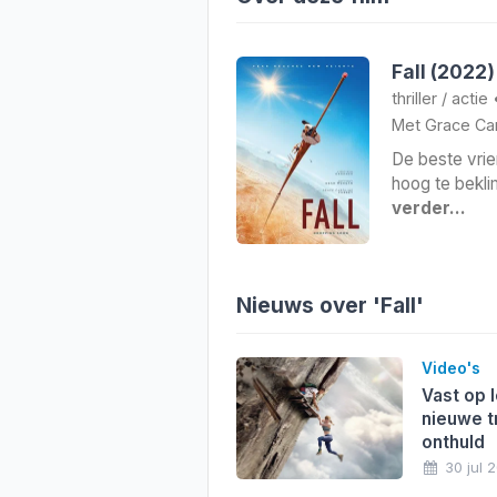
Fall (2022)
thriller
/
actie
Met
Grace Car
De beste vrie
hoog te bekl
verder…
Nieuws over 'Fall'
Video's
Vast op 
nieuwe tr
onthuld
30 jul 