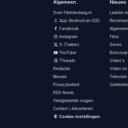
Algemeen
Nieuws
Over FilmVandaag.nl
Laatste n
App (Android en iOS)
Recensie
Facebook
Algemee
Instagram
Films
X (Twitter)
Series
YouTube
Bioscoop
Threads
Video's
Redactie
Video on
Nieuws
Televisie
Privacybeleid
Celebriti
RSS-feeds
Veelgestelde vragen
Contact / Adverteren
Cookie-instellingen