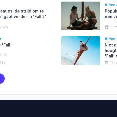
Video
aatjes: de strijd om te
Popula
 gaat verder in 'Fall 2'
een v
 2026
18 
s
Video'
'Fall'
Niet 
hoogte
'Fall'
2023
13 j