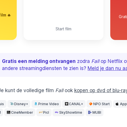
ilm 🔥
Grat
Start film
Gratis een melding ontvangen
zodra
Fall
op Netflix o
andere streamingdiensten te zien is?
Meld je dan nu a
Je kunt de volledige film
Fall
ook
kopen op dvd of blu-ra
uis
Disney+
Prime Video
CANAL+
NPO Start
App
1
CineMember
Picl
SkyShowtime
MUBI