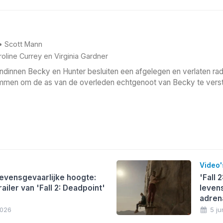
•
Scott Mann
oline Currey
en
Virginia Gardner
ndinnen Becky en Hunter besluiten een afgelegen en verlaten ra
immen om de as van de overleden echtgenoot van Becky te verst
Video'
levensgevaarlijke hoogte:
'Fall 
ailer van 'Fall 2: Deadpoint'
leven
adrena
2026
5 j