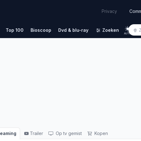
Comm
Privacy
Top 100
Bioscoop
Dvd & blu-ray
Zoeken
AUTO
reaming
Trailer
Op tv gemist
Kopen