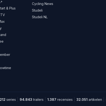
L+
Cycling News
art & Plus
Studeli
 TV
Studeli NL
Max
y
land
ree
ember
owtime
.212
series
94.843
trailers
1.387
recensies
32.051
artikelen