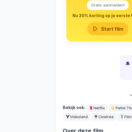
Gratis aanmelden!
Nu 30% korting op je eerste f
Start film
🔔
Bekijk ook:
Netflix
Pathé Th
Videoland
Cinetree
Film
Over deze film