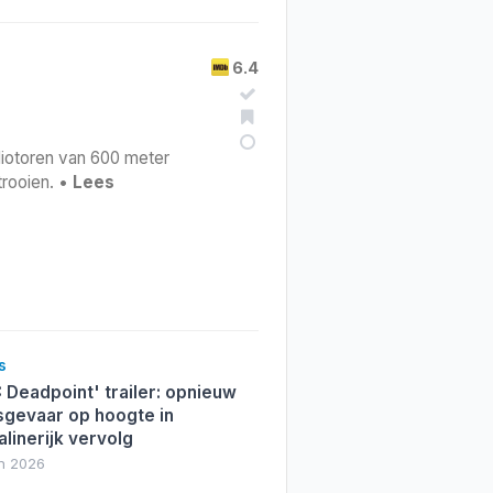
6.4
diotoren van 600 meter
rooien. •
Lees
s
2: Deadpoint' trailer: opnieuw
sgevaar op hoogte in
linerijk vervolg
un 2026