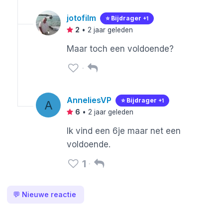
jotofilm
⭐️ Bijdrager
+1
2
•
2 jaar geleden
Maar toch een voldoende?
AnneliesVP
⭐️ Bijdrager
+1
A
6
•
2 jaar geleden
Ik vind een 6je maar net een
voldoende.
1
💬
Nieuwe reactie