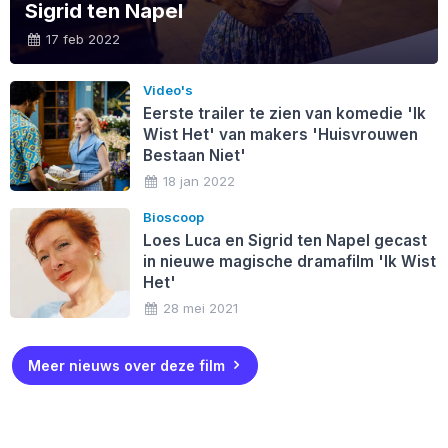
Sigrid ten Napel
17 feb 2022
Video's
Eerste trailer te zien van komedie 'Ik
Wist Het' van makers 'Huisvrouwen
Bestaan Niet'
18 jan 2022
Bioscoop
Loes Luca en Sigrid ten Napel gecast
in nieuwe magische dramafilm 'Ik Wist
Het'
28 mei 2021
Meer nieuws over deze film