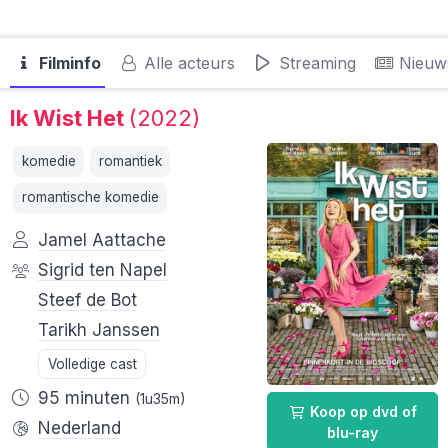
Filminfo
Alle acteurs
Streaming
Nieuw
Ik Wist Het
(2022)
komedie
romantiek
romantische komedie
Jamel Aattache
Sigrid ten Napel
Steef de Bot
Tarikh Janssen
Volledige cast
95 minuten
(1u35m)
Koop op dvd of
Nederland
blu-ray