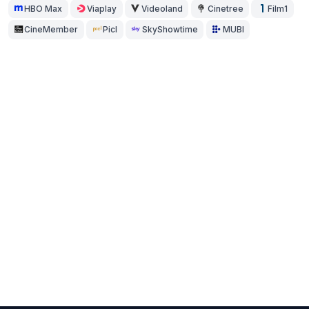
HBO Max
Viaplay
Videoland
Cinetree
Film1
CineMember
Picl
SkyShowtime
MUBI