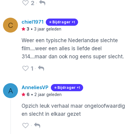
2
chiel1971
⭐️ Bijdrager
+1
C
3
•
3 jaar geleden
Weer een typische Nederlandse slechte
film....weer een alles is liefde deel
314....maar dan ook nog eens super slecht.
1
AnneliesVP
⭐️ Bijdrager
+1
A
6
•
2 jaar geleden
Opzich leuk verhaal maar ongeloofwaardig
en slecht in elkaar gezet