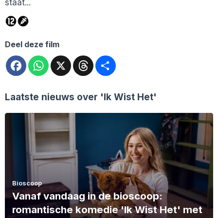
staat...
Deel deze film
Facebook
WhatsApp
X
Threads
Deel
Laatste nieuws over
'Ik Wist Het'
Bioscoop
Vanaf vandaag in de bioscoop:
romantische komedie 'Ik Wist Het' met