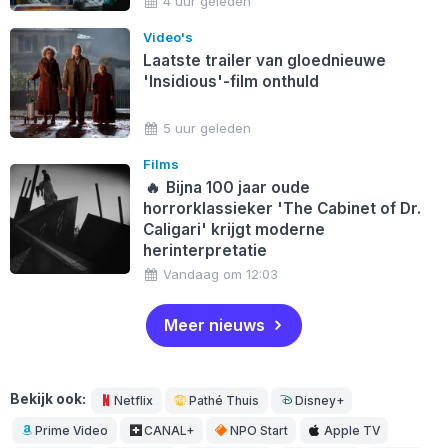
4 uur geleden
Video's
Laatste trailer van gloednieuwe
'Insidious'-film onthuld
5 uur geleden
Films
🔥
Bijna 100 jaar oude
horrorklassieker 'The Cabinet of Dr.
Caligari' krijgt moderne
herinterpretatie
Vandaag om 12:03
Meer nieuws
Bekijk ook:
Netflix
Pathé Thuis
Disney+
Prime Video
CANAL+
NPO Start
Apple TV