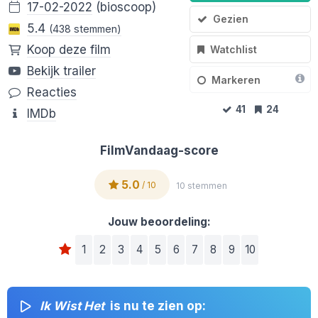
17-02-2022
(bioscoop)
Gezien
5.4
(438 stemmen)
Koop deze film
Watchlist
Bekijk trailer
Markeren
Reacties
41
24
IMDb
FilmVandaag-score
5.0
/ 10
10 stemmen
Jouw beoordeling:
1
2
3
4
5
6
7
8
9
10
Ik Wist Het
is nu te zien op: