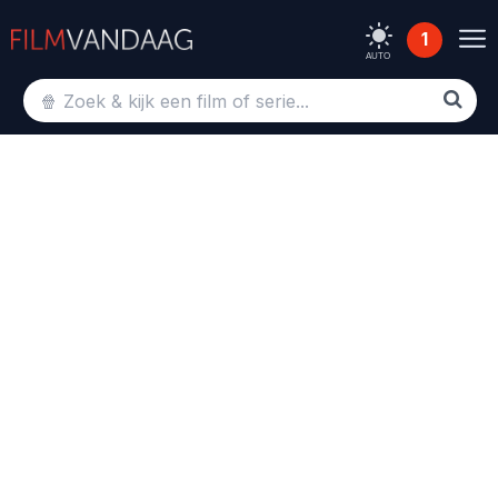
1
AUTO