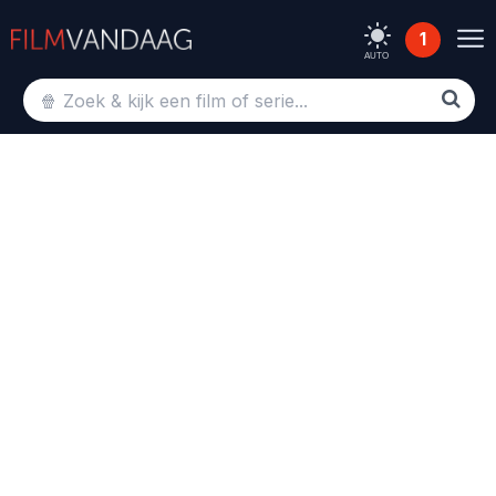
1
AUTO