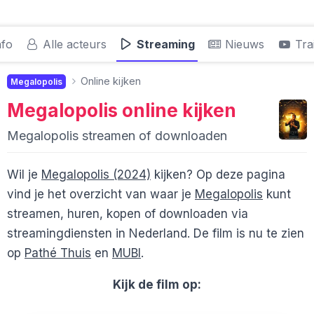
nfo
Alle acteurs
Streaming
Nieuws
Trai
Online kijken
Megalopolis
Megalopolis
online kijken
Megalopolis streamen of downloaden
Wil je
Megalopolis (2024)
kijken? Op deze pagina
vind je het overzicht van waar je
Megalopolis
kunt
streamen, huren, kopen of downloaden via
streamingdiensten in Nederland. De film is nu te zien
op
Pathé Thuis
en
MUBI
.
Kijk de film op: