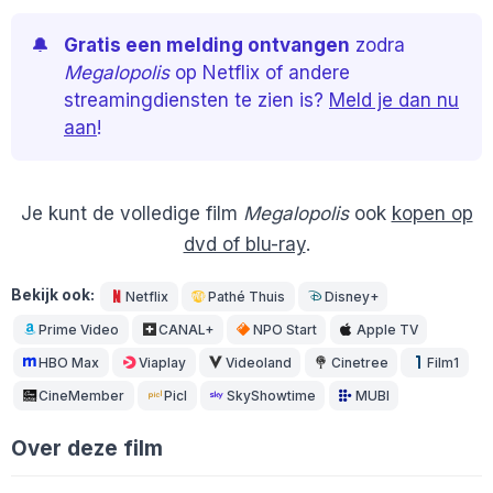
🔔
Gratis een melding ontvangen
zodra
Megalopolis
op Netflix of andere
streamingdiensten te zien is?
Meld je dan nu
aan
!
Je kunt de volledige film
Megalopolis
ook
kopen op
dvd of blu-ray
.
Bekijk ook:
Netflix
Pathé Thuis
Disney+
Prime Video
CANAL+
NPO Start
Apple TV
HBO Max
Viaplay
Videoland
Cinetree
Film1
CineMember
Picl
SkyShowtime
MUBI
Over deze film