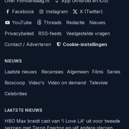
Over FilmVandaag.nl
App (Android en iOS)
Facebook
Instagram
X (Twitter)
YouTube
Threads
Redactie
Nieuws
Privacybeleid
RSS-feeds
Veelgestelde vragen
Contact / Adverteren
Cookie-instellingen
NIEUWS
Laatste nieuws
Recensies
Algemeen
Films
Series
Bioscoop
Video's
Video on demand
Televisie
Celebrities
LAATSTE NIEUWS
HBO Max breidt cast van 'I Love LA' uit voor tweede
seizoen met Taron Egerton en vijf andere sterren