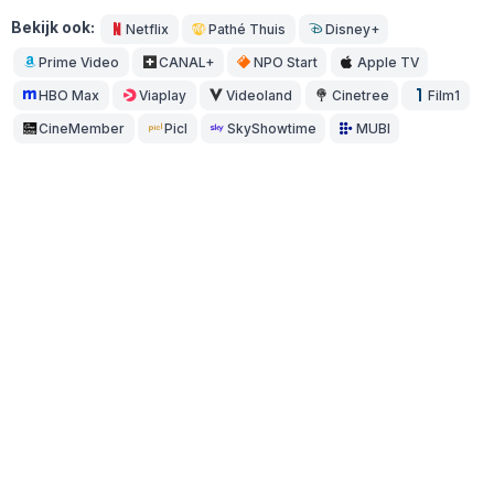
Bekijk ook:
Netflix
Pathé Thuis
Disney+
Prime Video
CANAL+
NPO Start
Apple TV
HBO Max
Viaplay
Videoland
Cinetree
Film1
CineMember
Picl
SkyShowtime
MUBI