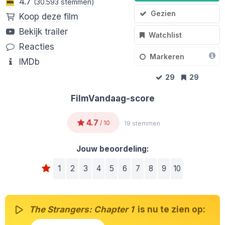
4.7
(30.593 stemmen)
Gezien
Koop deze film
Bekijk trailer
Watchlist
Reacties
Markeren
IMDb
29
29
FilmVandaag-score
4.7
/ 10
19 stemmen
Jouw beoordeling:
1
2
3
4
5
6
7
8
9
10
The Strangers: Chapter 1
is nu te zien op: