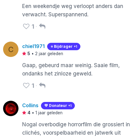
Een weekendje weg verloopt anders dan
verwacht. Superspannend.
1
chiel1971
⭐️ Bijdrager
+1
C
5
•
2 jaar geleden
Gaap, gebeurd maar weinig. Saaie film,
ondanks het zinloze geweld.
1
Collins
💛 Donateur
+1
4
•
1 jaar geleden
Nogal overbodige horrorfilm die grossiert in
clichés, voorspelbaarheid en jatwerk uit