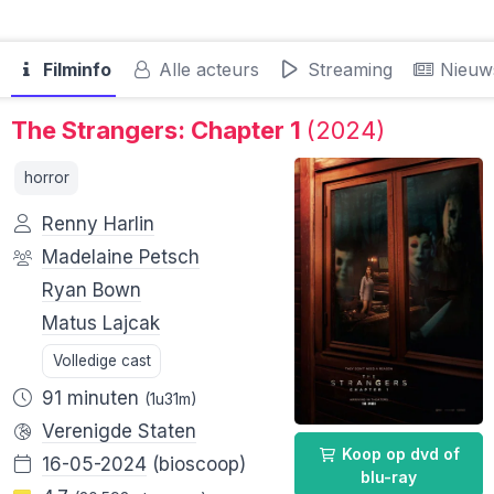
Filminfo
Alle acteurs
Streaming
Nieuw
The Strangers: Chapter 1
(2024)
horror
Renny Harlin
Madelaine Petsch
Ryan Bown
Matus Lajcak
Volledige cast
91 minuten
(1u31m)
Verenigde Staten
Koop op dvd of
16-05-2024
(bioscoop)
blu-ray