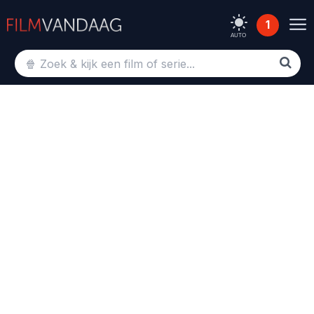
1
AUTO