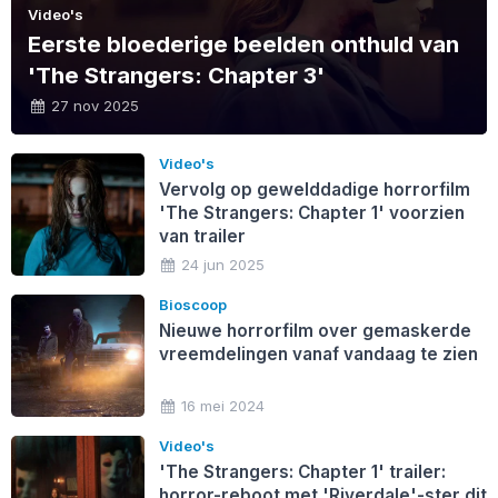
Video's
Eerste bloederige beelden onthuld van
'The Strangers: Chapter 3'
27 nov 2025
Video's
Vervolg op gewelddadige horrorfilm
'The Strangers: Chapter 1' voorzien
van trailer
24 jun 2025
Bioscoop
Nieuwe horrorfilm over gemaskerde
vreemdelingen vanaf vandaag te zien
16 mei 2024
Video's
'The Strangers: Chapter 1' trailer:
horror-reboot met 'Riverdale'-ster dit