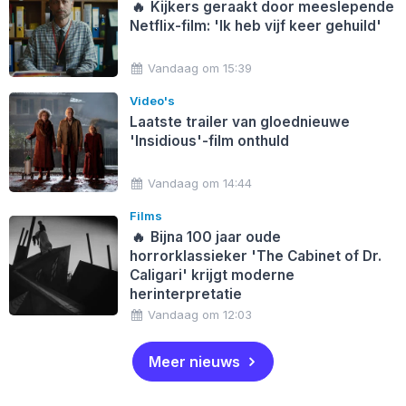
🔥
Kijkers geraakt door meeslepende
Netflix-film: 'Ik heb vijf keer gehuild'
Vandaag om 15:39
Video's
Laatste trailer van gloednieuwe
'Insidious'-film onthuld
Vandaag om 14:44
Films
🔥
Bijna 100 jaar oude
horrorklassieker 'The Cabinet of Dr.
Caligari' krijgt moderne
herinterpretatie
Vandaag om 12:03
Meer nieuws