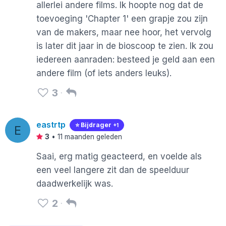
allerlei andere films. Ik hoopte nog dat de
toevoeging 'Chapter 1' een grapje zou zijn
van de makers, maar nee hoor, het vervolg
is later dit jaar in de bioscoop te zien. Ik zou
iedereen aanraden: besteed je geld aan een
andere film (of iets anders leuks).
3
eastrtp
⭐️ Bijdrager
+1
E
3
•
11 maanden geleden
Saai, erg matig geacteerd, en voelde als
een veel langere zit dan de speelduur
daadwerkelijk was.
2