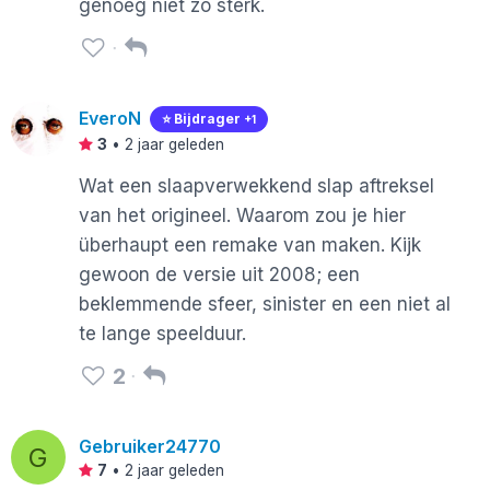
genoeg niet zo sterk.
EveroN
⭐️ Bijdrager
+1
3
•
2 jaar geleden
Wat een slaapverwekkend slap aftreksel
van het origineel. Waarom zou je hier
überhaupt een remake van maken. Kijk
gewoon de versie uit 2008; een
beklemmende sfeer, sinister en een niet al
te lange speelduur.
2
Gebruiker24770
G
7
•
2 jaar geleden