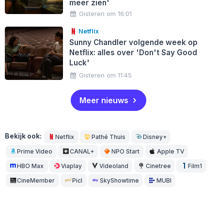
meer zien'
Gisteren om 16:01
Netflix
Sunny Chandler volgende week op
Netflix: alles over 'Don't Say Good
Luck'
Gisteren om 11:45
Meer nieuws
Bekijk ook:
Netflix
Pathé Thuis
Disney+
Prime Video
CANAL+
NPO Start
Apple TV
HBO Max
Viaplay
Videoland
Cinetree
Film1
CineMember
Picl
SkyShowtime
MUBI