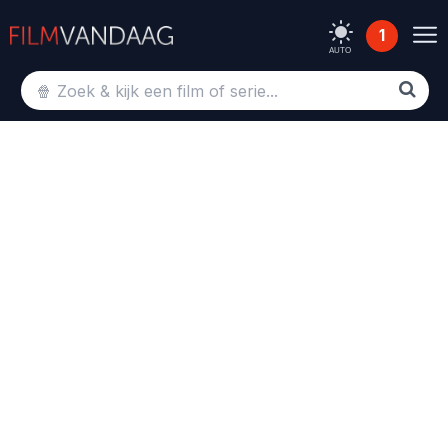
1
AUTO