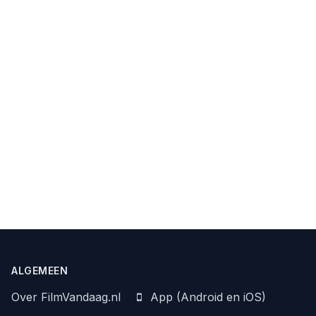
ALGEMEEN
Over FilmVandaag.nl
App (Android en iOS)