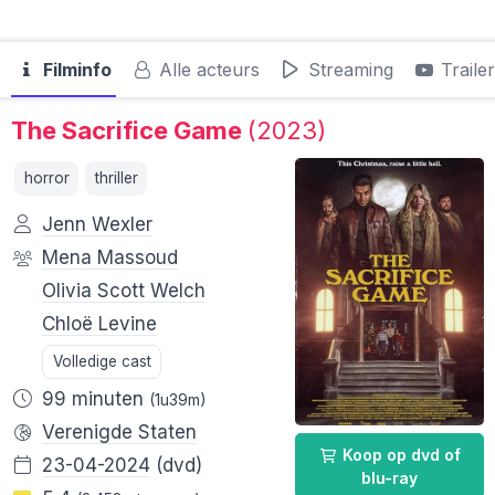
Filminfo
Alle acteurs
Streaming
Traile
The Sacrifice Game
(2023)
horror
thriller
Jenn Wexler
Mena Massoud
Olivia Scott Welch
Chloë Levine
Volledige cast
99 minuten
(1u39m)
Verenigde Staten
Koop op dvd of
23-04-2024
(dvd)
blu-ray