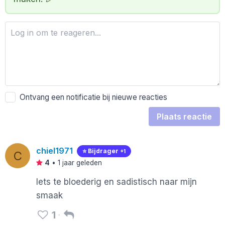
Ontvang een notificatie bij nieuwe reacties
Plaats reactie
chiel1971
⭐️ Bijdrager
+1
C
4
•
1 jaar geleden
Iets te bloederig en sadistisch naar mijn
smaak
1