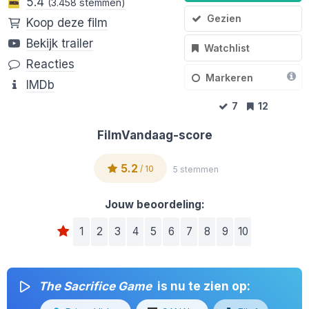
5.4
(3.458 stemmen)
Gezien
Koop deze film
Bekijk trailer
Watchlist
Reacties
Markeren
IMDb
7
12
FilmVandaag-score
5.2
/ 10
5 stemmen
Jouw beoordeling:
1
2
3
4
5
6
7
8
9
10
The Sacrifice Game
is nu te zien op: