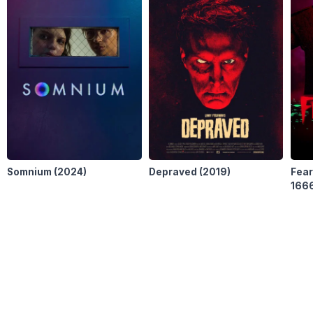
Somnium
(2024)
Depraved
(2019)
Fear
166