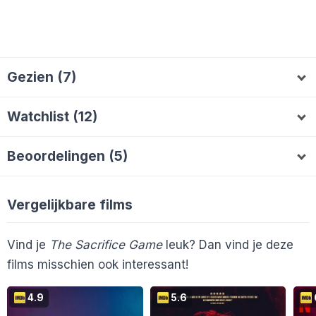
Gezien (7)
Lala70
chiel1971
ivanco
Betty
Rakesh
L
C
B
Watchlist (12)
Jessiebessie
perryperdok
J
P
AlieB
kirovets
Kajka
Thiugtyh84
A
K
K
T
Beoordelingen (5)
denOtter.N
Boukje
Mitchelpouwels
B
M
Lala70
5
chiel1971
4
ivanco
7
L
C
Melvin2000
Ronald1965
jotofilm
Betty
5
Rakesh
5
B
Vergelijkbare films
En 2 anderen...
Vind je
The Sacrifice Game
leuk? Dan vind je deze
films misschien ook interessant!
4.9
5.6