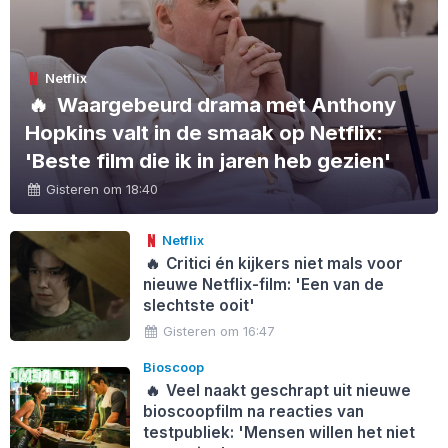
Netflix
🔥
Waargebeurd drama met Anthony
Hopkins valt in de smaak op Netflix:
'Beste film die ik in jaren heb gezien'
Gisteren om 18:40
Netflix
🔥
Critici én kijkers niet mals voor
nieuwe Netflix-film: 'Een van de
slechtste ooit'
Gisteren om 16:47
Bioscoop
🔥
Veel naakt geschrapt uit nieuwe
bioscoopfilm na reacties van
testpubliek: 'Mensen willen het niet