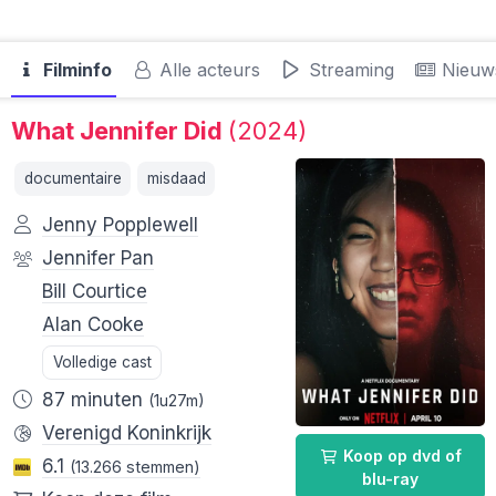
Filminfo
Alle acteurs
Streaming
Nieuw
What Jennifer Did
(2024)
documentaire
misdaad
Jenny Popplewell
Jennifer Pan
Bill Courtice
Alan Cooke
Volledige cast
87 minuten
(1u27m)
Verenigd Koninkrijk
Koop op dvd of
6.1
(13.266 stemmen)
blu-ray