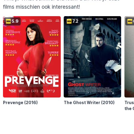
films misschien ook interessant!
En 10 anderen...
5.9
7.2
Prevenge
(2016)
The Ghost Writer
(2010)
Trus
the 