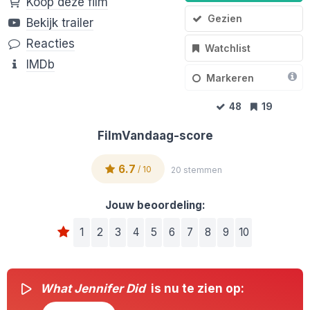
Koop deze film
Gezien
Bekijk trailer
Reacties
Watchlist
IMDb
Markeren
48
19
FilmVandaag-score
6.7
/ 10
20 stemmen
Jouw beoordeling:
1
2
3
4
5
6
7
8
9
10
What Jennifer Did
is nu te zien op: