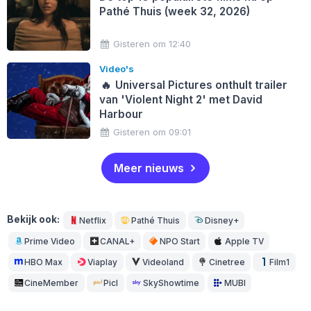
Pathé Thuis (week 32, 2026)
Gisteren om 12:40
Video's
🔥
Universal Pictures onthult trailer
van 'Violent Night 2' met David
Harbour
Gisteren om 09:01
Meer nieuws
Bekijk ook:
Netflix
Pathé Thuis
Disney+
Prime Video
CANAL+
NPO Start
Apple TV
HBO Max
Viaplay
Videoland
Cinetree
Film1
CineMember
Picl
SkyShowtime
MUBI