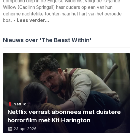
compound diep in de Engelse wildernis, volgt de 10-jarige
Willow (Caoilinn Springall) haar ouders op een van hun
geheime nachtelijke tochten naar het hart van het oeroude
bos. •
Lees verder…
Nieuws over 'The Beast Within'
Netflix
Netflix verrast abonnees met duistere
horrorfilm met Kit Harington
23 apr 2026