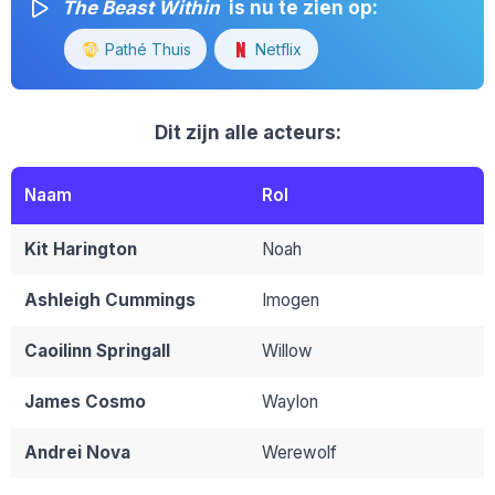
The Beast Within
is nu te zien op:
Pathé Thuis
Netflix
Dit zijn alle acteurs:
Naam
Rol
Kit Harington
Noah
Ashleigh Cummings
Imogen
Caoilinn Springall
Willow
James Cosmo
Waylon
Andrei Nova
Werewolf