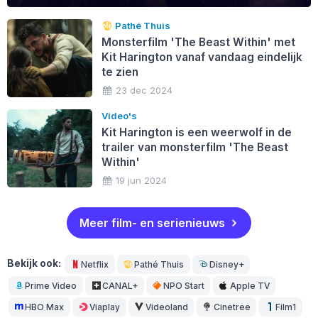
Pathé Thuis
Monsterfilm 'The Beast Within' met
Kit Harington vanaf vandaag eindelijk
te zien
23 dec 2024
Video's
Kit Harington is een weerwolf in de
trailer van monsterfilm 'The Beast
Within'
19 jun 2024
Meer film- en serienieuws
Bekijk ook:
Netflix
Pathé Thuis
Disney+
Prime Video
CANAL+
NPO Start
Apple TV
HBO Max
Viaplay
Videoland
Cinetree
Film1