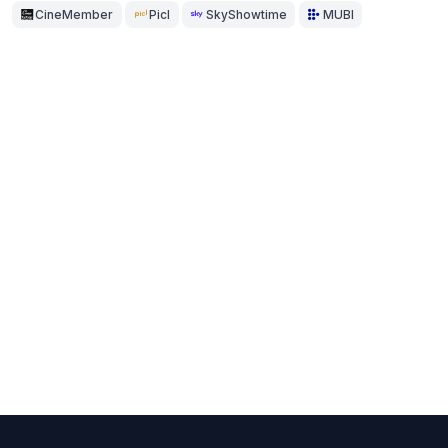
CineMember
Picl
SkyShowtime
MUBI