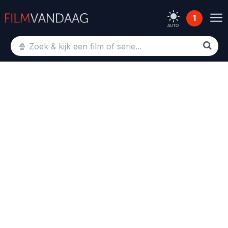
1
AUTO