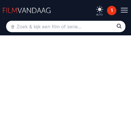
1
AUTO