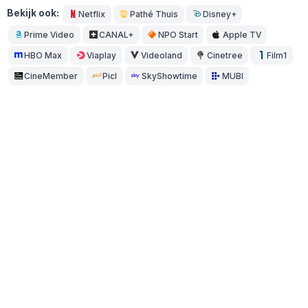
Bekijk ook:
Netflix
Pathé Thuis
Disney+
Prime Video
CANAL+
NPO Start
Apple TV
HBO Max
Viaplay
Videoland
Cinetree
Film1
CineMember
Picl
SkyShowtime
MUBI