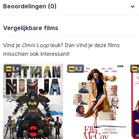
Beoordelingen (0)
Mitchelpouwels
williejj
MaudC
Rqui
M
W
R
Vergelijkbare films
Vind je
Omni Loop
leuk? Dan vind je deze films
misschien ook interessant!
5.6
5.2