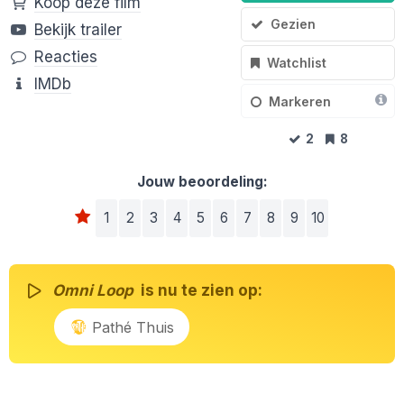
Koop deze film
Gezien
Bekijk trailer
Reacties
Watchlist
IMDb
Markeren
2
8
Jouw beoordeling:
1
2
3
4
5
6
7
8
9
10
Omni Loop
is nu te zien op:
Pathé Thuis