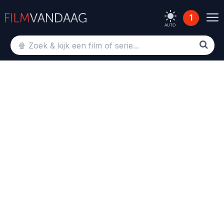
1
AUTO