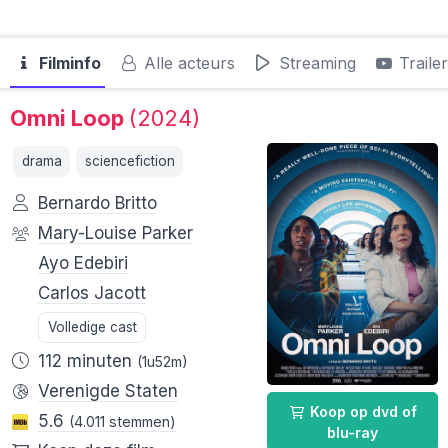
Filminfo
Alle acteurs
Streaming
Traile
Omni Loop
(2024)
drama
sciencefiction
Bernardo Britto
Mary-Louise Parker
Ayo Edebiri
Carlos Jacott
Volledige cast
112 minuten
(1u52m)
Verenigde Staten
Koop op dvd of
5.6
(4.011 stemmen)
blu-ray