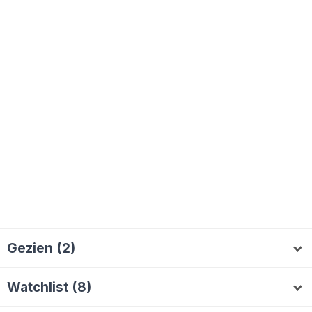
Gezien (2)
koentsk
RedRose62
K
R
Watchlist (8)
Kajka
OldeHarm
Melvin2000
Saszzz
K
O
S