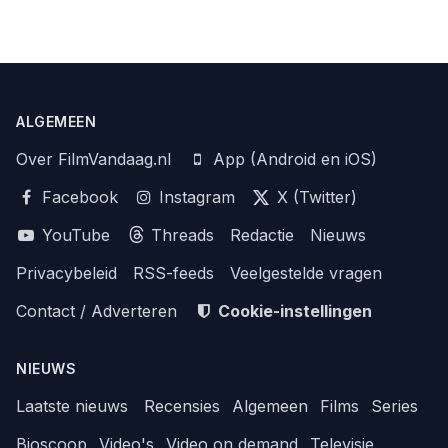
ALGEMEEN
Over FilmVandaag.nl
App (Android en iOS)
Facebook
Instagram
X (Twitter)
YouTube
Threads
Redactie
Nieuws
Privacybeleid
RSS-feeds
Veelgestelde vragen
Contact / Adverteren
Cookie-instellingen
NIEUWS
Laatste nieuws
Recensies
Algemeen
Films
Series
Bioscoop
Video's
Video on demand
Televisie