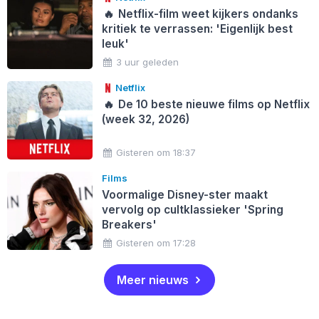
🔥
Netflix-film weet kijkers ondanks
kritiek te verrassen: 'Eigenlijk best
leuk'
3 uur geleden
Netflix
🔥
De 10 beste nieuwe films op Netflix
(week 32, 2026)
Gisteren om 18:37
Films
Voormalige Disney-ster maakt
vervolg op cultklassieker 'Spring
Breakers'
Gisteren om 17:28
Meer nieuws