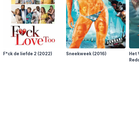
F*ck de liefde 2
(2022)
Sneekweek
(2016)
Het 
Redd
(202