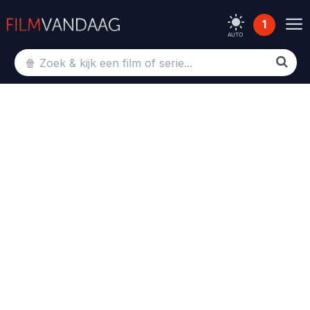
1
AUTO