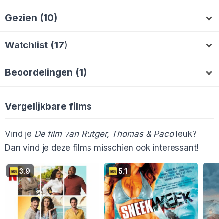
Gezien (10)
Kiro
AnneliesVP
AlieB
Melvin2000
K
A
A
Watchlist (17)
Joyce1986
Wes006
xrolien
Boukje
J
W
X
B
GVDLrg
omeei
Archeryman
Melvin2000
G
O
A
Raymond15523
alainmestreech
R
Beoordelingen (1)
fengzi
Mitchelpouwels
linda.jansen
F
M
L
AnneliesVP
7
A
geraume
ErwinB78
williejj
G
E
W
Vergelijkbare films
En 7 anderen...
Vind je
De film van Rutger, Thomas & Paco
leuk?
Dan vind je deze films misschien ook interessant!
3.9
5.1