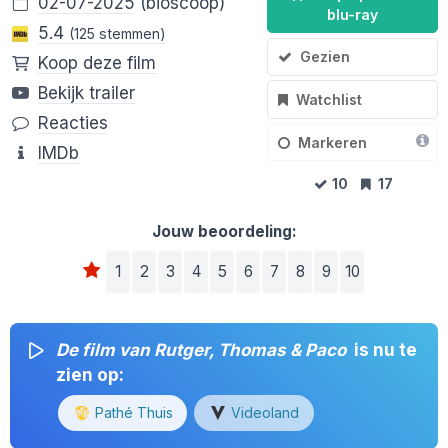
02-07-2025
(bioscoop)
blu-ray
5.4
(125 stemmen)
Gezien
Koop deze film
Bekijk trailer
Watchlist
Reacties
Markeren
IMDb
10
17
Jouw beoordeling:
1
2
3
4
5
6
7
8
9
10
De film van Rutger, Thomas & Paco
is nu te
zien op:
Pathé Thuis
Videoland