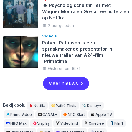
🔥
Psychologische thriller met
Wagner Moura en Greta Lee nu te zien
op Netflix
2 uur geleden
Video's
Robert Pattinson is een
spraakmakende presentator in
nieuwe trailer van A24-film
'Primetime'
Gisteren om 16:31
Meer nieuws
Bekijk ook:
Netflix
Pathé Thuis
Disney+
Prime Video
CANAL+
NPO Start
Apple TV
HBO Max
Viaplay
Videoland
Cinetree
Film1