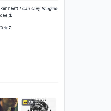
ker heeft
I Can Only Imagine
deeld:
70
7
7.6
7.7
8.0