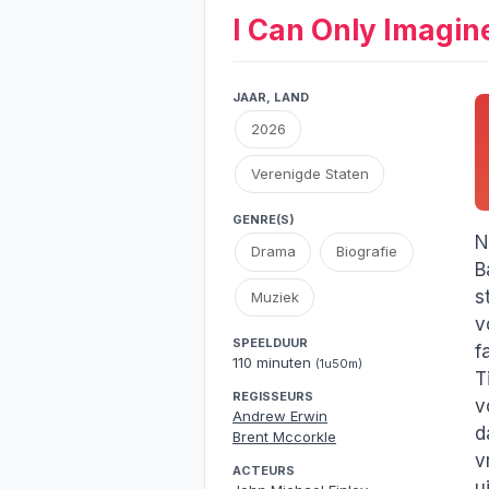
I Can Only Imagin
JAAR, LAND
2026
Verenigde Staten
GENRE(S)
N
Drama
Biografie
B
s
Muziek
v
SPEELDUUR
f
110 minuten
(1u50m)
T
REGISSEURS
v
Andrew Erwin
d
Brent Mccorkle
v
ACTEURS
u