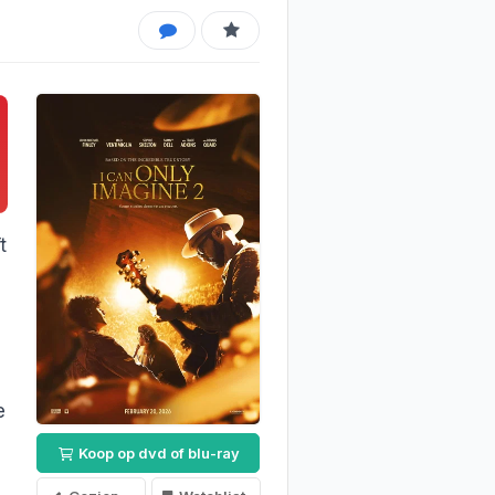
t
e
Koop op dvd of blu-ray
n