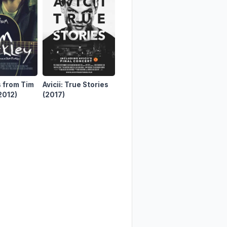
 from Tim
Avicii: True Stories
Avicii - I'm Tim
Beastie 
2012)
(2017)
(2024)
for Your
Revisit