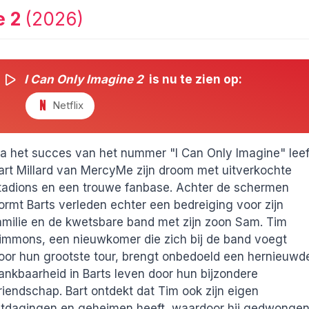
e 2
(2026)
I Can Only Imagine 2
is nu te zien op:
Netflix
a het succes van het nummer "I Can Only Imagine" leef
art Millard van MercyMe zijn droom met uitverkochte
tadions en een trouwe fanbase. Achter de schermen
ormt Barts verleden echter een bedreiging voor zijn
amilie en de kwetsbare band met zijn zoon Sam. Tim
immons, een nieuwkomer die zich bij de band voegt
oor hun grootste tour, brengt onbedoeld een hernieuwd
ankbaarheid in Barts leven door hun bijzondere
riendschap. Bart ontdekt dat Tim ook zijn eigen
itdagingen en geheimen heeft, waardoor hij gedwonge