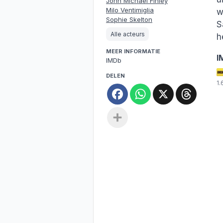
John Michael Finley
Milo Ventimiglia
w
Sophie Skelton
S
Alle acteurs
h
MEER INFORMATIE
I
IMDb
DELEN
1
Facebook
WhatsApp
X
Threa
Deel