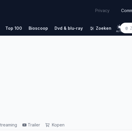
Comm
Privacy
Top 100
Bioscoop
Dvd & blu-ray
Zoeken
AUTO
treaming
Trailer
Kopen