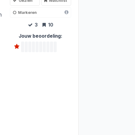
Gezien
Watchlist
Markeren
m
3
10
Jouw beoordeling: