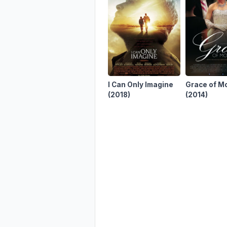
I Can Only Imagine
Grace of M
(2018)
(2014)