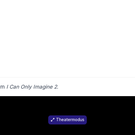
ilm
I Can Only Imagine 2
.
Theatermodus