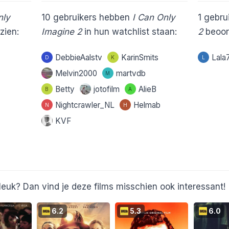
nly
10
gebruikers hebben
I Can Only
1
gebrui
zien:
Imagine 2
in hun watchlist staan:
2
beoor
DebbieAalstv
KarinSmits
Lala
D
K
L
Melvin2000
martvdb
M
Betty
jotofilm
AlieB
B
A
Nightcrawler_NL
Helmab
N
H
KVF
leuk? Dan vind je deze films misschien ook interessant!
6.2
5.3
6.0