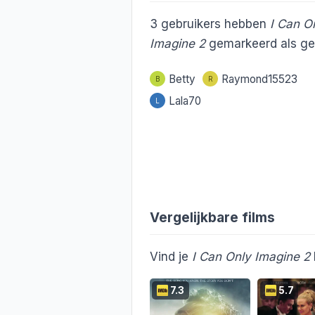
3
gebruikers hebben
I Can O
Imagine 2
gemarkeerd als ge
Betty
Raymond15523
B
R
Lala70
L
Vergelijkbare films
Vind je
I Can Only Imagine 2
7.3
5.7