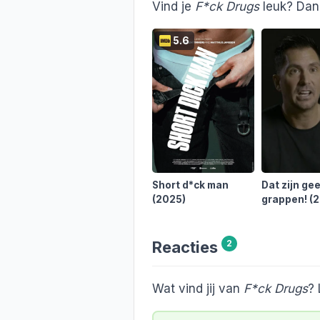
Vind je
F*ck Drugs
leuk? Dan 
5.6
Short d*ck man
Dat zijn ge
(2025)
grappen!
(
Reacties
2
Wat vind jij van
F*ck Drugs
? 