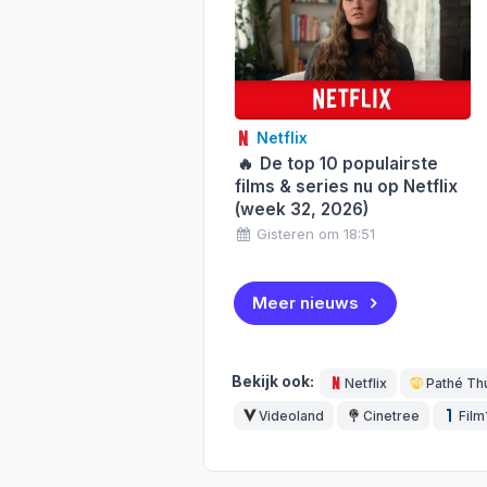
Netflix
🔥
De top 10 populairste
films & series nu op Netflix
(week 32, 2026)
Gisteren om 18:51
Meer nieuws
Bekijk ook:
Netflix
Pathé Th
Videoland
Cinetree
Film