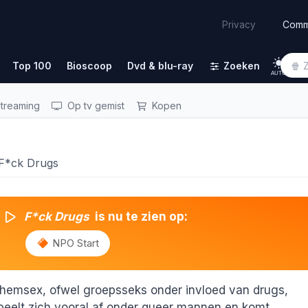
Comm
Privacy
Top 100
Bioscoop
Dvd & blu-ray
Zoeken
AUTO
treaming
Op tv gemist
Kopen
)
: F*ck Drugs
F*ck Drugs
is nu te zien op:
NPO Start
hemsex, ofwel groepsseks onder invloed van drugs,
peelt zich vooral af onder queer mannen en komt