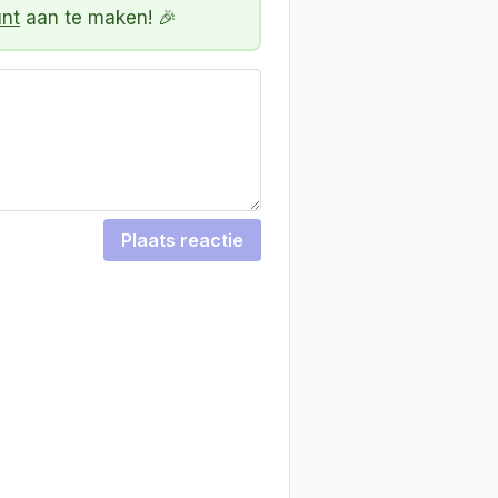
unt
aan te maken! 🎉
Plaats reactie