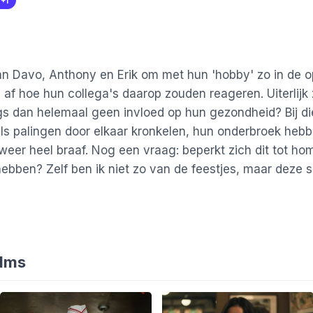
r
+1
an Davo, Anthony en Erik om met hun 'hobby' zo in de o
af hoe hun collega's daarop zouden reageren. Uiterlijk zi
s dan helemaal geen invloed op hun gezondheid? Bij die 
als palingen door elkaar kronkelen, hun onderbroek he
 weer heel braaf. Nog een vraag: beperkt zich dit tot h
hebben? Zelf ben ik niet zo van de feestjes, maar deze s
ilms