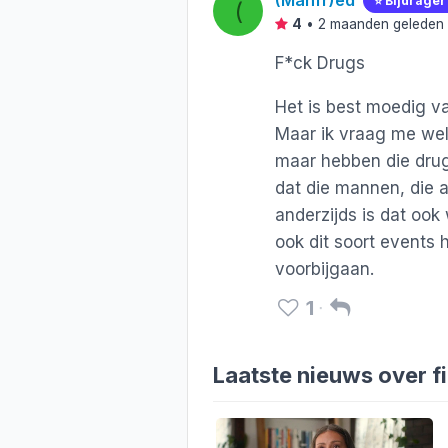
(Manfr)ed
⭐️ Bijdrage
(
4
•
2 maanden geleden
F*ck Drugs
Het is best moedig v
Maar ik vraag me wel 
maar hebben die drug
dat die mannen, die 
anderzijds is dat ook
ook dit soort events 
voorbijgaan.
1
Laatste nieuws over f