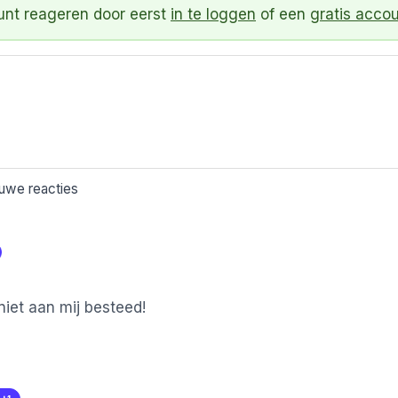
kunt reageren door eerst
in te loggen
of een
gratis acco
euwe reacties
 niet aan mij besteed!