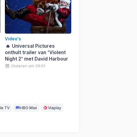
Video's
🔥
Universal Pictures
onthult trailer van 'Violent
Night 2' met David Harbour
Gisteren om 09:01
le TV
HBO Max
Viaplay