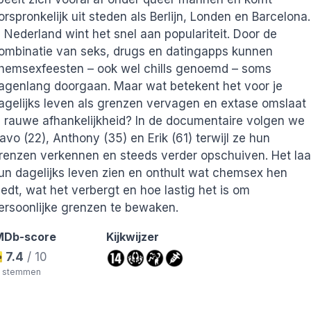
orspronkelijk uit steden als Berlijn, Londen en Barcelona.
n Nederland wint het snel aan populariteit. Door de
ombinatie van seks, drugs en datingapps kunnen
hemsexfeesten – ook wel chills genoemd – soms
agenlang doorgaan. Maar wat betekent het voor je
agelijks leven als grenzen vervagen en extase omslaat
n rauwe afhankelijkheid? In de documentaire volgen we
avo (22), Anthony (35) en Erik (61) terwijl ze hun
renzen verkennen en steeds verder opschuiven. Het laa
un dagelijks leven zien en onthult wat chemsex hen
iedt, wat het verbergt en hoe lastig het is om
ds
ersoonlijke grenzen te bewaken.
MDb-score
Kijkwijzer
7.4
/ 10
8 stemmen