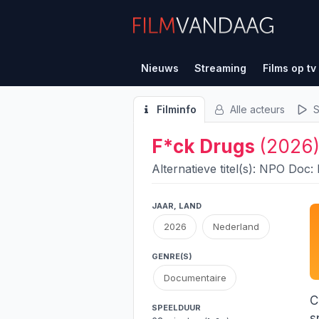
Nieuws
Streaming
Films op tv
Filminfo
Alle acteurs
S
F*ck Drugs
(2026
Alternatieve titel(s): NPO Doc
JAAR, LAND
2026
Nederland
GENRE(S)
Documentaire
C
SPEELDUUR
s