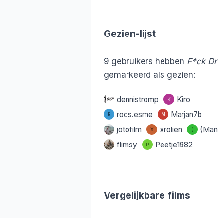
Gezien-lijst
9
gebruikers hebben
F*ck Dr
gemarkeerd als gezien:
dennistromp
Kiro
K
roos.esme
Marjan7b
R
M
jotofilm
xrolien
(Man
X
(
flimsy
Peetje1982
P
Vergelijkbare films