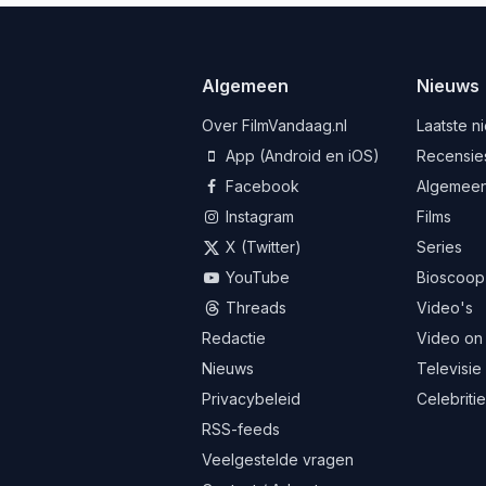
Algemeen
Nieuws
Over FilmVandaag.nl
Laatste n
App (Android en iOS)
Recensie
Facebook
Algemee
Instagram
Films
X (Twitter)
Series
YouTube
Bioscoop
Threads
Video's
Redactie
Video on
Nieuws
Televisie
Privacybeleid
Celebriti
RSS-feeds
Veelgestelde vragen