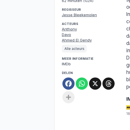
62 minuten
(1u2m)
o
REGISSEUR
I
Jesse Bleekemolen
c
ACTEURS
c
Anthony
Davo
d
Ahmed El Gendy
d
Alle acteurs
i
D
MEER INFORMATIE
IMDb
g
h
DELEN
b
Facebook
WhatsApp
X
Threa
p
Deel
I
1