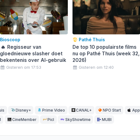
Bioscoop
Pathé Thuis
🔥
Regisseur van
De top 10 populairste films
gloednieuwe slasher doet
nu op Pathé Thuis (week 32,
bekentenis over AI-gebruik
2026)
Gisteren om 17:53
Gisteren om 12:40
uis
Disney+
Prime Video
CANAL+
NPO Start
App
1
CineMember
Picl
SkyShowtime
MUBI