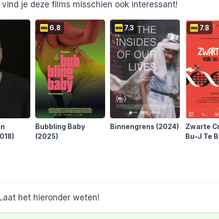
vind je deze films misschien ook interessant!
6.8
7.3
7.8
en
Bubbling Baby
Binnengrens
(2024)
Zwarte Cr
2018)
(2025)
Bu-J Te 
(2022)
Laat het hieronder weten!