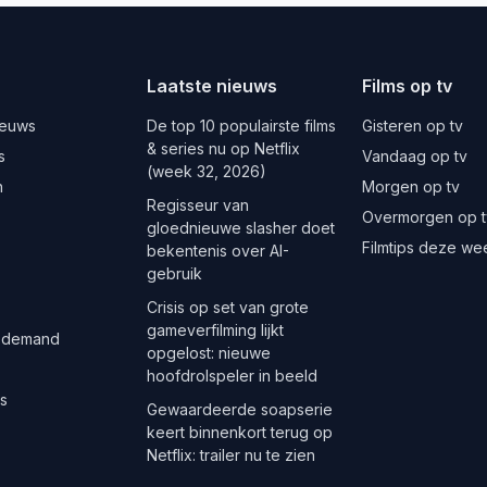
Laatste nieuws
Films op tv
ieuws
De top 10 populairste films
Gisteren op tv
& series nu op Netflix
s
Vandaag op tv
(week 32, 2026)
n
Morgen op tv
Regisseur van
Overmorgen op t
gloednieuwe slasher doet
Filmtips deze we
bekentenis over AI-
gebruik
Crisis op set van grote
gameverfilming lijkt
 demand
opgelost: nieuwe
hoofdrolspeler in beeld
es
Gewaardeerde soapserie
keert binnenkort terug op
Netflix: trailer nu te zien