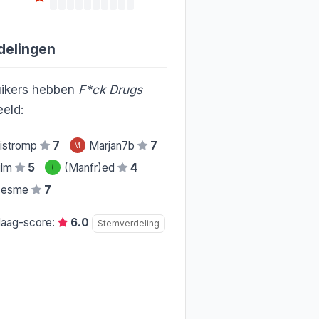
delingen
ikers hebben
F*ck Drugs
eld:
istromp
7
Marjan7b
7
M
film
5
(Manfr)ed
4
(
s.esme
7
daag-score:
6.0
Stemverdeling