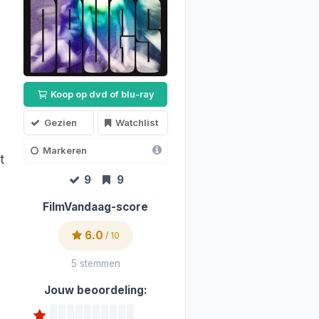
Koop op dvd of blu-ray
Gezien
Watchlist
Markeren
t
9
9
FilmVandaag-score
6.0
/ 10
5 stemmen
Jouw beoordeling: