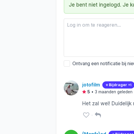
Je bent niet ingelogd. Je 
Ontvang een notificatie bij ni
jotofilm
⭐️ Bijdrager
+1
5
•
3 maanden geleden
Het zal wel! Duidelijk