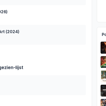
026)
rt (2024)
Po
ezien-lijst