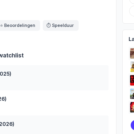
⭐️
Beoordelingen
⏱️
Speelduur
L
atchlist
2025)
26)
(2026)