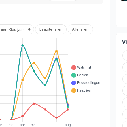
jaar:
Laatste jaren
Alle jaren
V