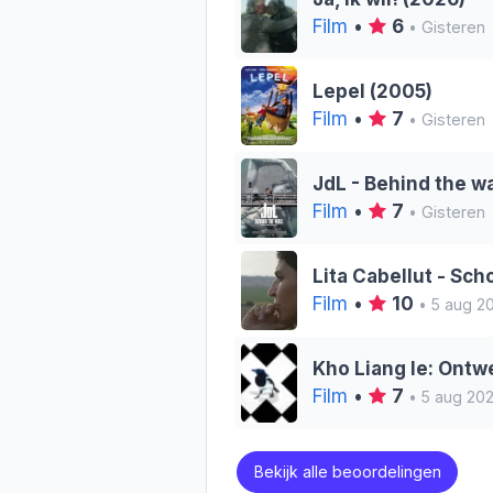
Film
•
6
• Gisteren
Lepel (2005)
Film
•
7
• Gisteren
JdL - Behind the wa
Film
•
7
• Gisteren
Lita Cabellut - Sch
Film
•
10
• 5 aug 2
Kho Liang Ie: Ontwe
Film
•
7
• 5 aug 20
Bekijk alle beoordelingen