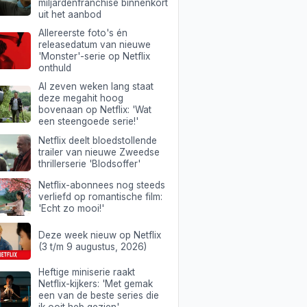
miljardenfranchise binnenkort
uit het aanbod
Allereerste foto's én
releasedatum van nieuwe
'Monster'-serie op Netflix
onthuld
Al zeven weken lang staat
deze megahit hoog
bovenaan op Netflix: 'Wat
een steengoede serie!'
Netflix deelt bloedstollende
trailer van nieuwe Zweedse
thrillerserie 'Blodsoffer'
Netflix-abonnees nog steeds
verliefd op romantische film:
'Echt zo mooi!'
Deze week nieuw op Netflix
(3 t/m 9 augustus, 2026)
Heftige miniserie raakt
Netflix-kijkers: 'Met gemak
een van de beste series die
ik ooit heb gezien'