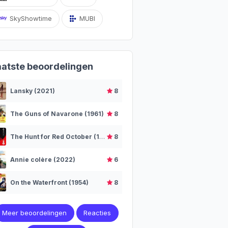
SkyShowtime
MUBI
aatste beoordelingen
Lansky (2021)
8
The Guns of Navarone (1961)
8
The Hunt for Red October (1990)
8
Annie colère (2022)
6
On the Waterfront (1954)
8
Meer beoordelingen
Reacties