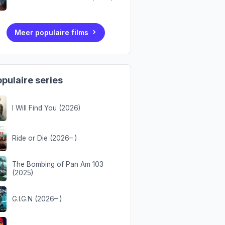
Meer populaire films
pulaire series
I Will Find You (2026)
Ride or Die (2026– )
The Bombing of Pan Am 103
(2025)
G.I.G.N (2026– )