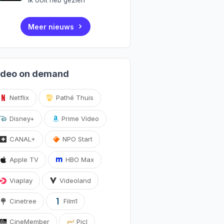
Meer nieuws
ideo on demand
Netflix
Pathé Thuis
Disney+
Prime Video
CANAL+
NPO Start
Apple TV
HBO Max
Viaplay
Videoland
Cinetree
Film1
CineMember
Picl