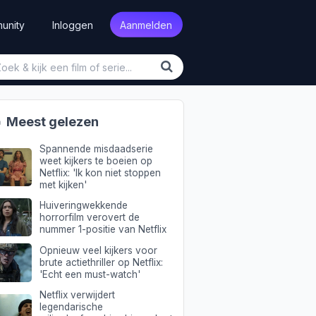
unity
Inloggen
Aanmelden

Meest gelezen
Spannende misdaadserie
weet kijkers te boeien op
Netflix: 'Ik kon niet stoppen
met kijken'
Huiveringwekkende
horrorfilm verovert de
nummer 1-positie van Netflix
Opnieuw veel kijkers voor
brute actiethriller op Netflix:
'Echt een must-watch'
Netflix verwijdert
legendarische