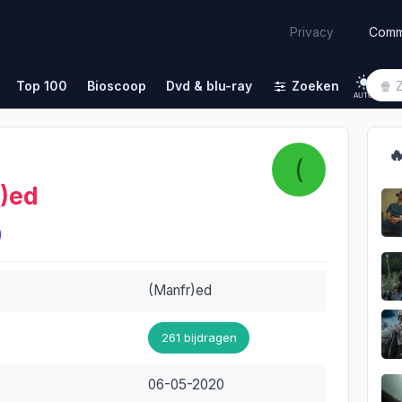
Comm
Privacy
Top 100
Bioscoop
Dvd & blu-ray
Zoeken
AUTO

(
r)ed
(Manfr)ed
261 bijdragen
06-05-2020