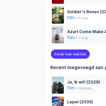
Soldier's Bones (2
Film
• 4 aug
Azart Come Make A
Film
• 4 aug
Bekijk hele watchlist
Recent toegevoegd aan g
Ja, ik wil! (2026)
Film
• Gisteren
Lepel (2005)