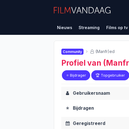
Nieuws
Streaming
Films op tv
(Manfr)ed
Community
Profiel van (Manf
⭐️ Bijdrager
🏆 Topgebruiker
Gebruikersnaam
⭐️
Bijdragen
Geregistreerd