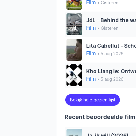
Film
• Gisteren
JdL - Behind the wa
Film
• Gisteren
Lita Cabellut - Sch
Film
• 5 aug 2026
Kho Liang Ie: Ontwe
Film
• 5 aug 2026
Bekijk hele gezien-lijst
Recent beoordeelde film
Ja, ik wil! (2026)