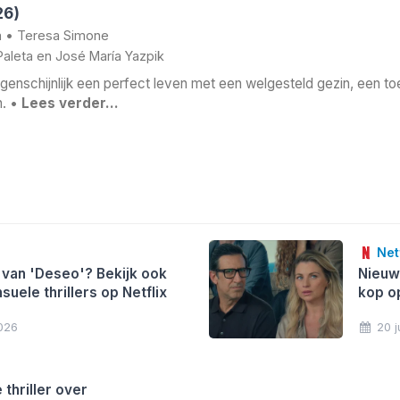
26)
a
•
Teresa Simone
Paleta
en
José María Yazpik
ogenschijnlijk een perfect leven met een welgesteld gezin, een 
n. •
Lees verder…
Netf
van 'Deseo'? Bekijk ook
Nieuwe
uele thrillers op Netflix
kop op
2026
20 j
thriller over