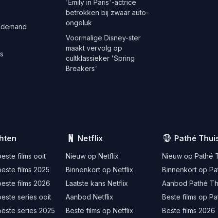
'Emily in Paris'-actrice
betrokken bij zwaar auto-
ongeluk
 demand
Voormalige Disney-ster
maakt vervolg op
es
cultklassieker 'Spring
Breakers'
hten
Netflix
Pathé Thui
este films ooit
Nieuw op Netflix
Nieuw op Pathé 
este films 2025
Binnenkort op Netflix
Binnenkort op Pa
este films 2026
Laatste kans Netflix
Aanbod Pathé Th
este series ooit
Aanbod Netflix
Beste films op Pa
beste series 2025
Beste films op Netflix
Beste films 2026