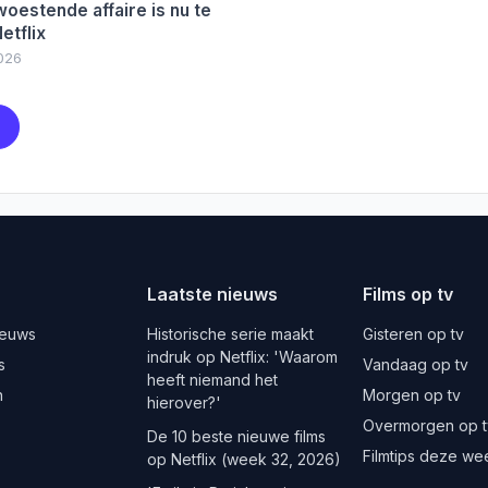
woestende affaire is nu te
etflix
2026
Laatste nieuws
Films op tv
ieuws
Historische serie maakt
Gisteren op tv
indruk op Netflix: 'Waarom
s
Vandaag op tv
heeft niemand het
n
Morgen op tv
hierover?'
Overmorgen op t
De 10 beste nieuwe films
Filmtips deze we
op Netflix (week 32, 2026)