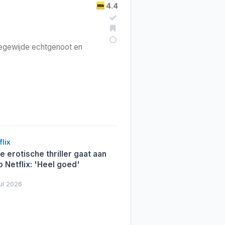
4.4
toegewijde echtgenoot en
lix
 erotische thriller gaat aan
 Netflix: 'Heel goed'
ul 2026