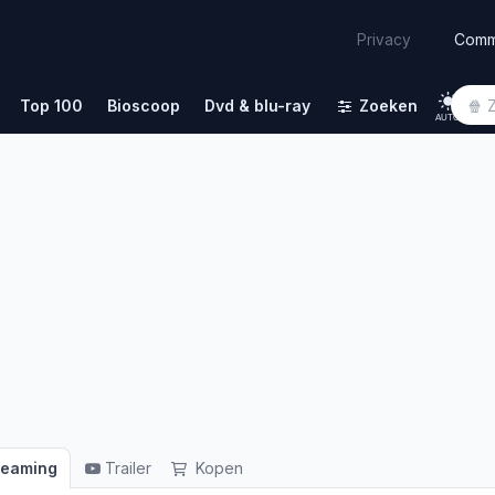
Comm
Privacy
Top 100
Bioscoop
Dvd & blu-ray
Zoeken
AUTO
reaming
Trailer
Kopen