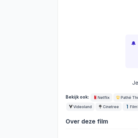
🔔
Je
Bekijk ook:
Netflix
Pathé Th
Videoland
Cinetree
Film
Over deze film