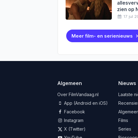
allesver
zien op N
17 jul 
Meer film- en serienieuws
Algemeen
Nieuws
Over FilmVandaag.nl
Laatste n
App (Android en iOS)
Recensie
Facebook
Algemee
Instagram
Films
X (Twitter)
Series
YouTube
Bioscoop