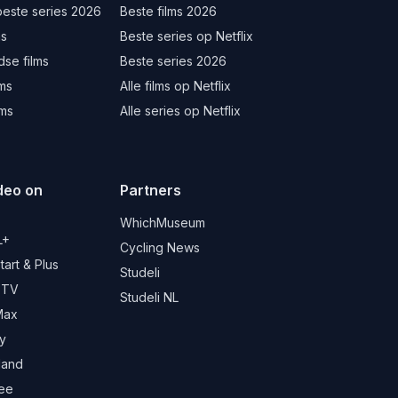
beste series 2026
Beste films 2026
ms
Beste series op Netflix
se films
Beste series 2026
lms
Alle films op Netflix
lms
Alle series op Netflix
deo on
Partners
d
WhichMuseum
L+
Cycling News
art & Plus
Studeli
 TV
Studeli NL
Max
y
land
ree