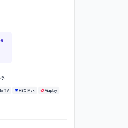
re
ay
.
le TV
HBO Max
Viaplay