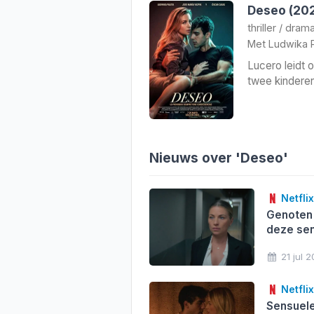
Deseo (20
thriller
/
dram
Met
Ludwika 
Lucero leidt 
twee kindere
Nieuws over 'Deseo'
Netflix
Genoten 
deze sens
21 jul 
Netflix
Sensuele 