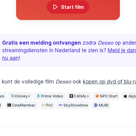
Start film
Gratis een melding ontvangen
zodra
Deseo
op ande
streamingdiensten in Nederland te zien is?
Meld je dan
nu aan
!
 kunt de volledige film
Deseo
ook
kopen op dvd of blu-r
uis
Disney+
Prime Video
CANAL+
NPO Start
App
1
CineMember
Picl
SkyShowtime
MUBI