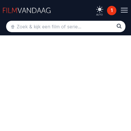
1
AUTO