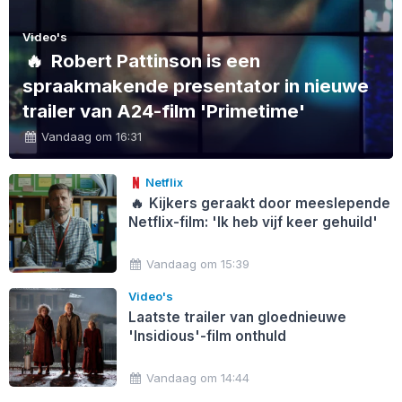
Video's
🔥
Robert Pattinson is een
spraakmakende presentator in nieuwe
trailer van A24-film 'Primetime'
Vandaag om 16:31
Netflix
🔥
Kijkers geraakt door meeslepende
Netflix-film: 'Ik heb vijf keer gehuild'
Vandaag om 15:39
Video's
Laatste trailer van gloednieuwe
'Insidious'-film onthuld
Vandaag om 14:44