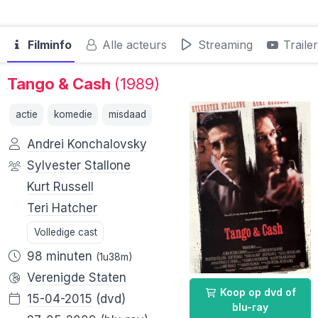
Filminfo
Alle acteurs
Streaming
Traile
Tango & Cash
(1989)
actie
komedie
misdaad
Andrei Konchalovsky
Sylvester Stallone
Kurt Russell
Teri Hatcher
Volledige cast
98 minuten
(1u38m)
Verenigde Staten
Koop op dvd of
15-04-2015
(dvd)
blu-ray