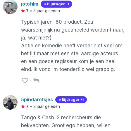
jotofilm
⭐️ Bijdrager
+1
7
•
3 jaar geleden
Typisch jaren '80 product. Zou
waarschijnlijk nu gecanceled worden (maar,
ja, wat niet?)
Actie en komedie heeft verder niet veel om
het lijf maar met een stel aardige acteurs
en een goede regisseur kom je een heel
eind. Ik vond 'm toendertijd wel grappig.
5pindarotsjes
⭐️ Bijdrager
+1
7
•
3 jaar geleden
Tango & Cash. 2 rechercheurs die
bekvechten. Groot ego hebben, willen