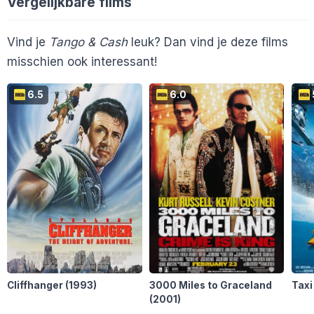
Vergelijkbare films
Cinemagazine
En 19 anderen...
Vind je
Tango & Cash
leuk? Dan vind je deze films
misschien ook interessant!
6.5
6.0
Cliffhanger
(1993)
3000 Miles to Graceland
Taxi
(2001)