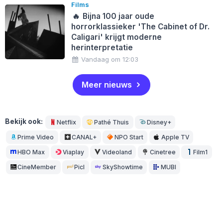
Films
🔥
Bijna 100 jaar oude
horrorklassieker 'The Cabinet of Dr.
Caligari' krijgt moderne
herinterpretatie
Vandaag om 12:03
Meer nieuws
Bekijk ook:
Netflix
Pathé Thuis
Disney+
Prime Video
CANAL+
NPO Start
Apple TV
HBO Max
Viaplay
Videoland
Cinetree
Film1
CineMember
Picl
SkyShowtime
MUBI