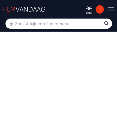
1
AUTO