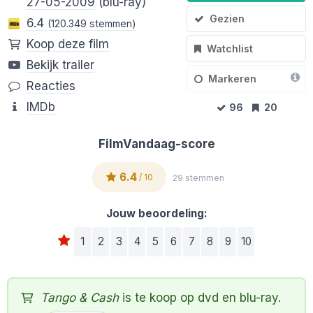
27-05-2009
(blu-ray)
Gezien
6.4
(120.349 stemmen)
Koop deze film
Watchlist
Bekijk trailer
Markeren
Reacties
IMDb
96
20
FilmVandaag-score
6.4
/ 10
29 stemmen
Jouw beoordeling:
1
2
3
4
5
6
7
8
9
10
Tango & Cash
is te koop op dvd en blu-ray.