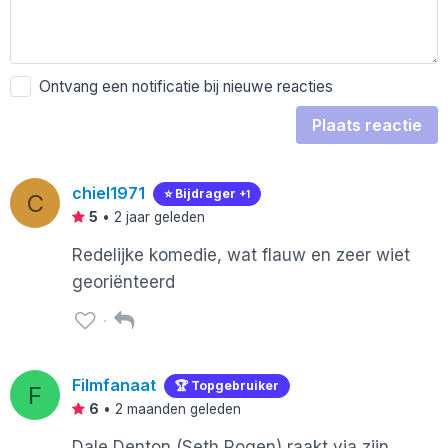
Ontvang een notificatie bij nieuwe reacties
Plaats reactie
chiel1971
⭐️ Bijdrager
+1
C
5
•
2 jaar geleden
Redelijke komedie, wat flauw en zeer wiet
georiënteerd
Filmfanaat
🏆 Topgebruiker
F
6
•
2 maanden geleden
Dale Denton (Seth Rogen) raakt via zijn