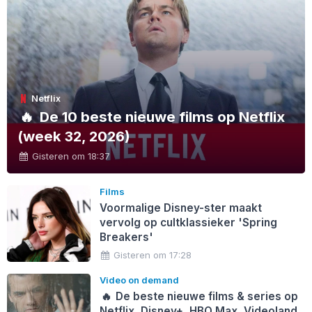
Netflix
🔥
De 10 beste nieuwe films op Netflix
(week 32, 2026)
Gisteren om 18:37
Films
Voormalige Disney-ster maakt
vervolg op cultklassieker 'Spring
Breakers'
Gisteren om 17:28
Video on demand
🔥
De beste nieuwe films & series op
Netflix, Disney+, HBO Max, Videoland