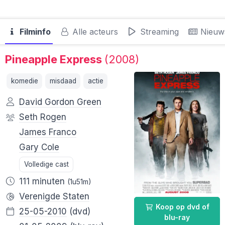
Filminfo
Alle acteurs
Streaming
Nieuw
Pineapple Express
(2008)
komedie
misdaad
actie
David Gordon Green
Seth Rogen
James Franco
Gary Cole
Volledige cast
111 minuten
(1u51m)
Verenigde Staten
Koop op dvd of
25-05-2010
(dvd)
blu-ray