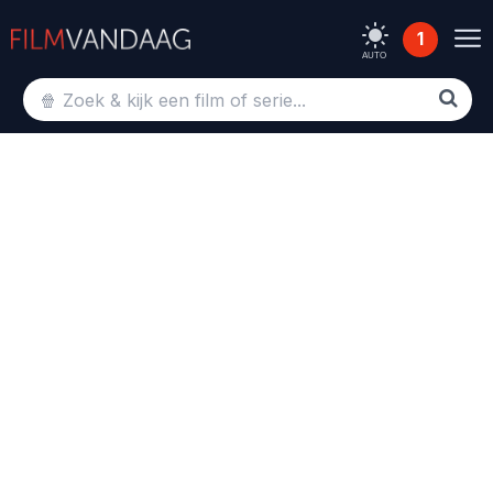
1
AUTO