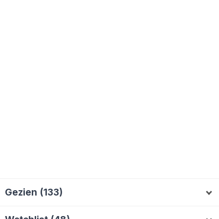
Gezien (133)
daan
kaz
Thommus123
mjohn179
T