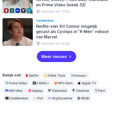
en Prime Video (week 32)
Gisteren om 13:59
Celebrities
Netflix-ster Kit Connor mogelijk
gecast als Cyclops in 'X-Men'-reboot
van Marvel
Gisteren om 12:28
Meer nieuws
Bekijk ook:
Netflix
Pathé Thuis
Disney+
Prime Video
CANAL+
NPO Start
Apple TV
HBO Max
Viaplay
Videoland
Cinetree
Film1
CineMember
Picl
SkyShowtime
MUBI