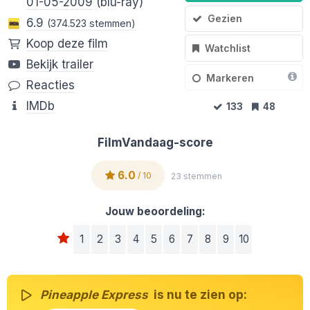
01-05-2009
(blu-ray)
Gezien
6.9
(374.523 stemmen)
Koop deze film
Watchlist
Bekijk trailer
Markeren
Reacties
IMDb
133
48
FilmVandaag-score
6.0
/ 10
23 stemmen
Jouw beoordeling:
1
2
3
4
5
6
7
8
9
10
Pineapple Express
is nu te zien op: