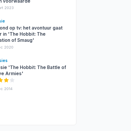
n voorwaarde
mrt 2023
sie
ond op tv: het avontuur gaat
 in 'The Hobbit: The
ation of Smaug'
ec 2020
sies
ie 'The Hobbit: The Battle of
ive Armies'
ec 2014