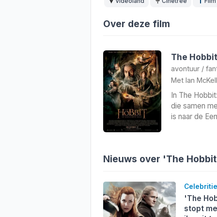
Videoland
Cinetree
Film
Over deze film
The Hobbit
avontuur
/
fan
Met
Ian McKel
In The Hobbit
die samen met
is naar de Ee
Nieuws over 'The Hobbit
Celebriti
'The Hobb
stopt me