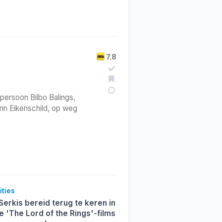
7.8
ersoon Bilbo Balings,
in Eikenschild, op weg
ities
erkis bereid terug te keren in
 'The Lord of the Rings'-films