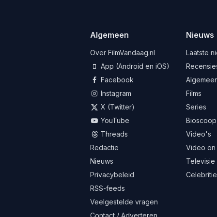
Algemeen
Nieuws
Over FilmVandaag.nl
Laatste n
App (Android en iOS)
Recensie
Facebook
Algemee
Instagram
Films
X (Twitter)
Series
YouTube
Bioscoop
Threads
Video's
Redactie
Video on
Nieuws
Televisie
Privacybeleid
Celebriti
RSS-feeds
Veelgestelde vragen
Contact / Adverteren