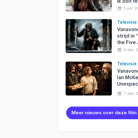
ik ooit t
5 jun 2
Televisie
Vanavond
strijd in
the Five
9 dec 
Televisie
Vanavond
Ian McKe
Unexpec
7 dec 
Meer nieuws over deze film