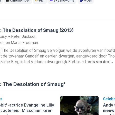
1
CineMember
Picl
SkyShowtime
MUBI
: The Desolation of Smaug (2013)
tasy
•
Peter Jackson
len
en
Martin Freeman
: The Desolation of Smaug vervolgen we de avonturen van hoofdp
 de tovenaar Gandalf en dertien dwergen, aangevoerd door Thor
nzame Berg in het verloren dwergenrijk Erebor. •
Lees verder…
: The Desolation of Smaug'
es
Celebr
it'-actrice Evangeline Lilly
Andy S
t acteren: 'Misschien keer
nieuwe