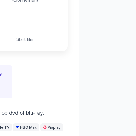
Start film
e
 op dvd of blu-ray
.
le TV
HBO Max
Viaplay