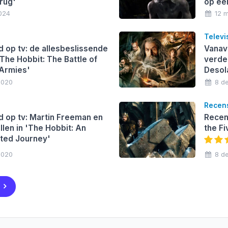
erug'
op éé
024
12 
Televi
 op tv: de allesbeslissende
Vanav
 'The Hobbit: The Battle of
verder
 Armies'
Desol
2020
8 d
Recen
 op tv: Martin Freeman en
Recens
llen in 'The Hobbit: An
the F
ted Journey'
2020
8 d