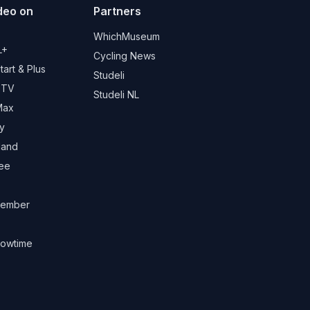
deo on
Partners
d
WhichMuseum
L+
Cycling News
art & Plus
Studeli
 TV
Studeli NL
Max
y
land
ree
ember
owtime