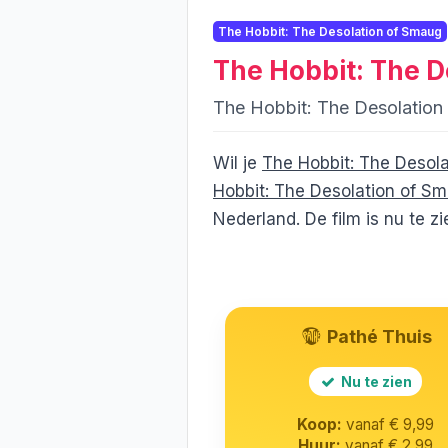
The Hobbit: The Desolation of Smaug
The Hobbit: The D
The Hobbit: The Desolatio
Wil je
The Hobbit: The Desol
Hobbit: The Desolation of S
Nederland. De film is nu te z
Pathé Thuis
Nu te zien
Koop:
vanaf € 9,99
Huur:
vanaf € 2,99