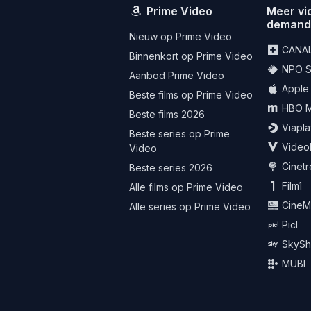
Prime Video
Meer vi
deman
Nieuw op Prime Video
CANA
Binnenkort op Prime Video
NPO St
Aanbod Prime Video
Apple
Beste films op Prime Video
HBO 
Beste films 2026
Viapla
Beste series op Prime
Video
Video
Cinet
Beste series 2026
Film1
Alle films op Prime Video
CineM
Alle series op Prime Video
Picl
SkySh
MUBI