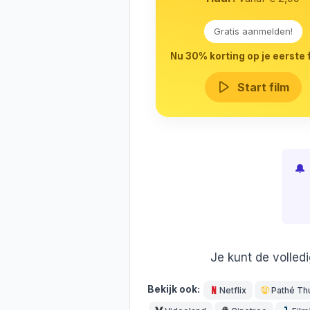
Gratis aanmelden!
Nu 30% korting op je eerste f
Start film
🔔
Je kunt de volled
Bekijk ook:
Netflix
Pathé Th