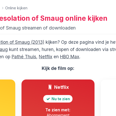
Online kijken
esolation of Smaug
online kijken
n of Smaug streamen of downloaden
ation of Smaug (2013)
kijken? Op deze pagina vind je he
maug
kunt streamen, huren, kopen of downloaden via str
ien op
Pathé Thuis
,
Netflix
en
HBO Max
.
Kijk de film op:
Netflix
Nu te zien
Te zien met:
Abonnement