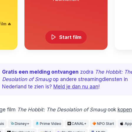
ilm 🔥
Start film
Gratis een melding ontvangen
zodra
The Hobbit: Th
Desolation of Smaug
op andere streamingdiensten in
Nederland te zien is?
Meld je dan nu aan
!
ige film
The Hobbit: The Desolation of Smaug
ook
kopen
uis
Disney+
Prime Video
CANAL+
NPO Start
App