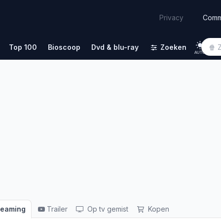
Comm
Privacy
Top 100
Bioscoop
Dvd & blu-ray
Zoeken
AUTO
reaming
Trailer
Op tv gemist
Kopen