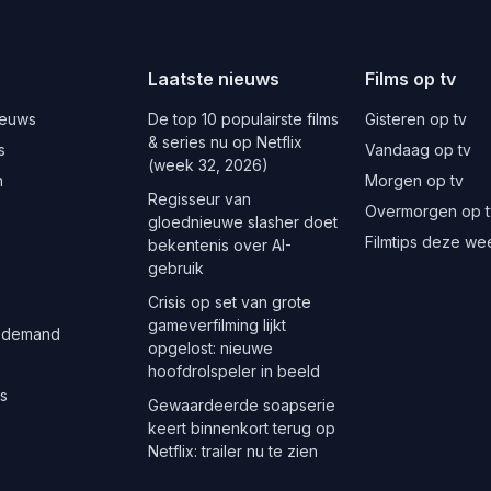
Laatste nieuws
Films op tv
ieuws
De top 10 populairste films
Gisteren op tv
& series nu op Netflix
s
Vandaag op tv
(week 32, 2026)
n
Morgen op tv
Regisseur van
Overmorgen op t
gloednieuwe slasher doet
Filmtips deze we
bekentenis over AI-
gebruik
Crisis op set van grote
gameverfilming lijkt
 demand
opgelost: nieuwe
hoofdrolspeler in beeld
es
Gewaardeerde soapserie
keert binnenkort terug op
Netflix: trailer nu te zien