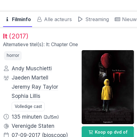
Filminfo
Alle acteurs
Streaming
Nieuw
It
(2017)
Alternatieve titel(s): It: Chapter One
horror
Andy Muschietti
Jaeden Martell
Jeremy Ray Taylor
Sophia Lillis
Volledige cast
135 minuten
(2u15m)
Verenigde Staten
Koop op dvd of
07-09-2017
(bioscoop)