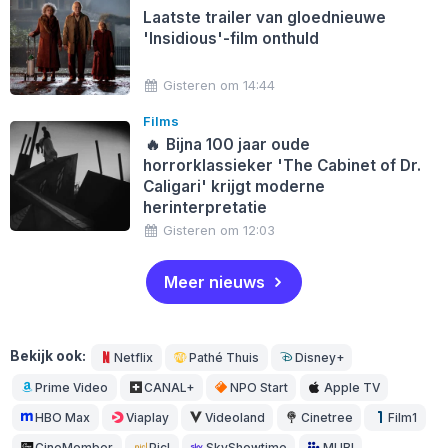
Laatste trailer van gloednieuwe
'Insidious'-film onthuld
Gisteren om 14:44
Films
🔥
Bijna 100 jaar oude
horrorklassieker 'The Cabinet of Dr.
Caligari' krijgt moderne
herinterpretatie
Gisteren om 12:03
Meer nieuws
Bekijk ook:
Netflix
Pathé Thuis
Disney+
Prime Video
CANAL+
NPO Start
Apple TV
HBO Max
Viaplay
Videoland
Cinetree
Film1
CineMember
Picl
SkyShowtime
MUBI