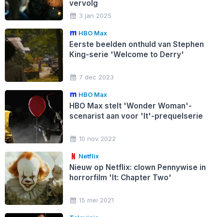
vervolg
3 jan 2025
HBO Max
Eerste beelden onthuld van Stephen
King-serie 'Welcome to Derry'
7 dec 2023
HBO Max
HBO Max stelt 'Wonder Woman'-
scenarist aan voor 'It'-prequelserie
10 nov 2022
Netflix
Nieuw op Netflix: clown Pennywise in
horrorfilm 'It: Chapter Two'
15 mei 2021