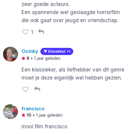
zeer goede acteurs.
Een spannende wel geslaagde horrorfilm
die ook gaat over jeugd en vriendschap.
1
Ocinky
💛 Donateur
+1
8
•
1 jaar geleden
Een klassieker, als liefhebber van dit genre
moet je deze eigenlijk wel hebben gezien.
francisco
10
•
1 jaar geleden
mooi film francisco