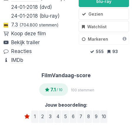
blu-ray
24-01-2018
(dvd)
Gezien
24-01-2018
(blu-ray)
7.3
(704.800 stemmen)
Watchlist
Koop deze film
Markeren
Bekijk trailer
Reacties
555
93
IMDb
FilmVandaag-score
7.1
/ 10
100 stemmen
Jouw beoordeling:
1
2
3
4
5
6
7
8
9
10