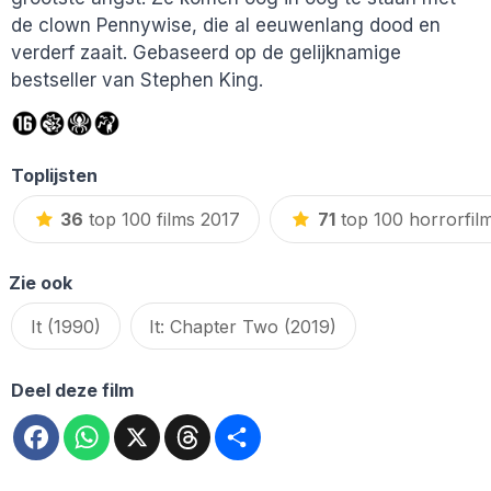
de clown Pennywise, die al eeuwenlang dood en
verderf zaait. Gebaseerd op de gelijknamige
bestseller van Stephen King.
Toplijsten
36
top 100 films 2017
71
top 100 horrorfil
Zie ook
It (1990)
It: Chapter Two (2019)
Deel deze film
Facebook
WhatsApp
X
Threads
Deel