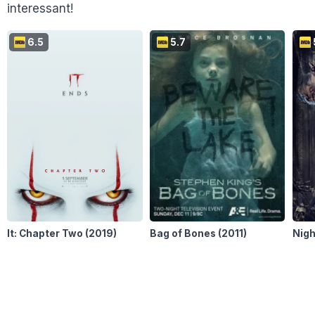
interessant!
De Filmrecensent
Cinemagazine
6.5
5.7
Screendependent
XGN.nl
FilmGeek
Schokkend Nieuws
It: Chapter Two
(2019)
Bag of Bones
(2011)
Nig