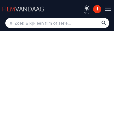
1
AUTO