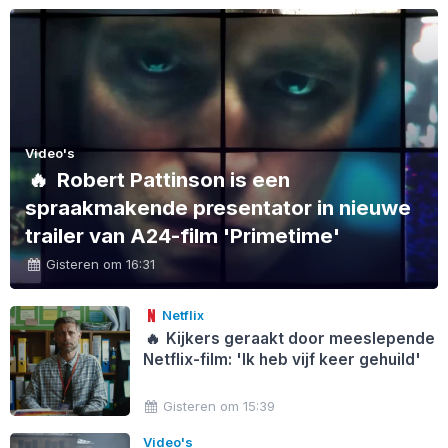
Video's
🔥
Robert Pattinson is een
spraakmakende presentator in nieuwe
trailer van A24-film 'Primetime'
Gisteren om 16:31
Netflix
🔥
Kijkers geraakt door meeslepende
Netflix-film: 'Ik heb vijf keer gehuild'
Gisteren om 15:39
Video's