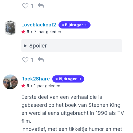
1
Loveblackcat2
⭐️ Bijdrager
+1
6
•
7 jaar geleden
Spoiler
1
Rock2Share
⭐️ Bijdrager
+1
9
•
1 jaar geleden
Eerste deel van een verhaal die is
gebaseerd op het boek van Stephen King
en werd al eens uitgebracht in 1990 als TV
film.
Innovatief, met een tikkeltje humor en met