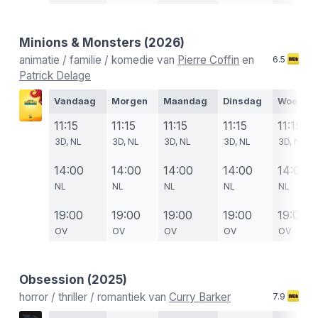
Minions & Monsters
(2026)
animatie / familie / komedie van
Pierre Coffin
en
6.5
Patrick Delage
Vandaag
Morgen
Maandag
Dinsdag
Woensd
11:15
11:15
11:15
11:15
11:15
3D, NL
3D, NL
3D, NL
3D, NL
3D, NL
14:00
14:00
14:00
14:00
14:00
NL
NL
NL
NL
NL
19:00
19:00
19:00
19:00
19:00
OV
OV
OV
OV
OV
Obsession
(2025)
horror / thriller / romantiek van
Curry Barker
7.9