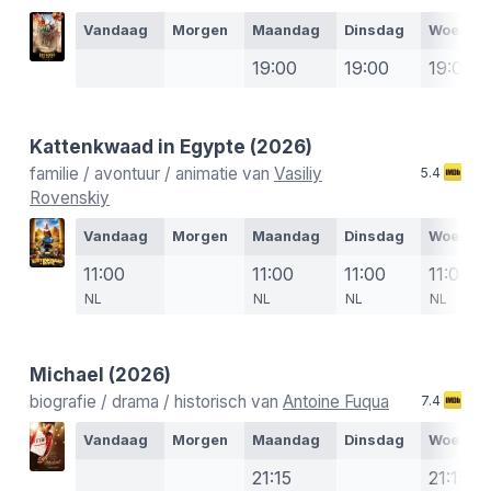
Vandaag
Morgen
Maandag
Dinsdag
Woensd
19:00
19:00
19:00
Kattenkwaad in Egypte
(2026)
familie / avontuur / animatie van
Vasiliy
5.4
Rovenskiy
Vandaag
Morgen
Maandag
Dinsdag
Woensd
11:00
11:00
11:00
11:00
NL
NL
NL
NL
Michael
(2026)
biografie / drama / historisch van
Antoine Fuqua
7.4
Vandaag
Morgen
Maandag
Dinsdag
Woensd
21:15
21:15