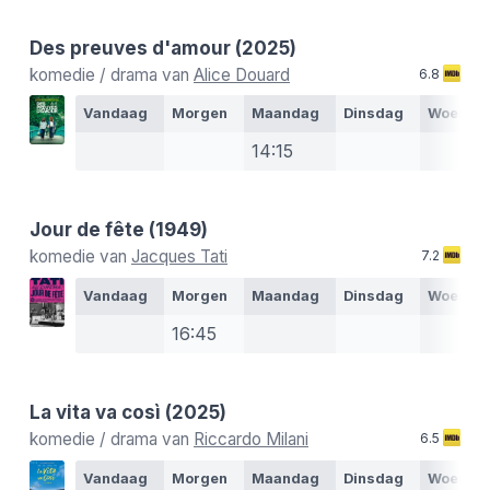
Des preuves d'amour
(2025)
komedie / drama van
Alice Douard
6.8
Vandaag
Morgen
Maandag
Dinsdag
Woensd
14:15
Jour de fête
(1949)
komedie van
Jacques Tati
7.2
Vandaag
Morgen
Maandag
Dinsdag
Woensd
16:45
La vita va così
(2025)
komedie / drama van
Riccardo Milani
6.5
Vandaag
Morgen
Maandag
Dinsdag
Woensd