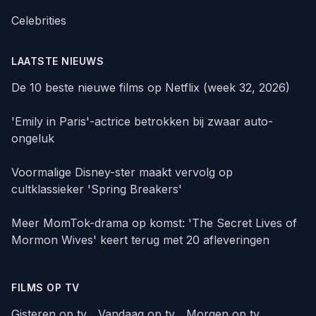
Celebrities
LAATSTE NIEUWS
De 10 beste nieuwe films op Netflix (week 32, 2026)
'Emily in Paris'-actrice betrokken bij zwaar auto-
ongeluk
Voormalige Disney-ster maakt vervolg op
cultklassieker 'Spring Breakers'
Meer MomTok-drama op komst: 'The Secret Lives of
Mormon Wives' keert terug met 20 afleveringen
FILMS OP TV
Gisteren op tv
Vandaag op tv
Morgen op tv