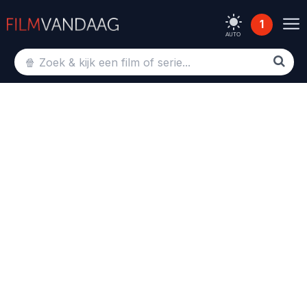
1
AUTO