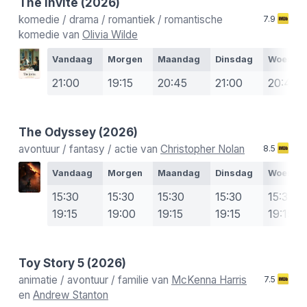
The Invite
(2026)
komedie / drama / romantiek / romantische
7.9
komedie van
Olivia Wilde
Vandaag
Morgen
Maandag
Dinsdag
Woensd
21:00
19:15
20:45
21:00
20:45
The Odyssey
(2026)
avontuur / fantasy / actie van
Christopher Nolan
8.5
Vandaag
Morgen
Maandag
Dinsdag
Woensd
15:30
15:30
15:30
15:30
15:30
19:15
19:00
19:15
19:15
19:15
Toy Story 5
(2026)
animatie / avontuur / familie van
McKenna Harris
7.5
en
Andrew Stanton