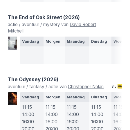
The End of Oak Street
(2026)
actie / avontuur / mystery van
David Robert
Mitchell
Vandaag
Morgen
Maandag
Dinsdag
Woensd
The Odyssey
(2026)
avontuur / fantasy / actie van
Christopher Nolan
8.5
Vandaag
Morgen
Maandag
Dinsdag
Woensd
11:15
11:15
11:15
11:15
11:15
14:00
14:00
14:00
14:00
14:00
16:00
16:00
16:00
16:00
16:00
20:00
20:00
20:00
20:00
20:00