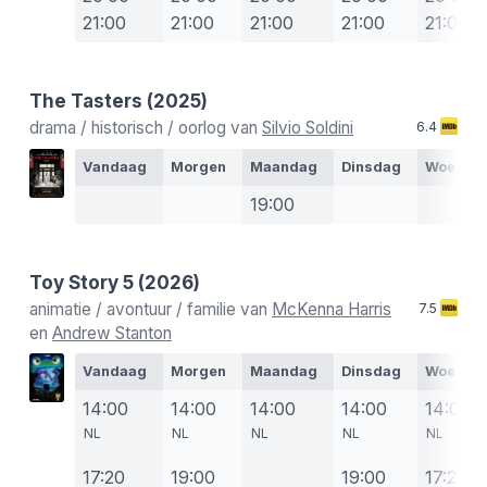
21:00
21:00
21:00
21:00
21:00
The Tasters
(2025)
drama / historisch / oorlog van
Silvio Soldini
6.4
Vandaag
Morgen
Maandag
Dinsdag
Woensd
19:00
Toy Story 5
(2026)
animatie / avontuur / familie van
McKenna Harris
7.5
en
Andrew Stanton
Vandaag
Morgen
Maandag
Dinsdag
Woensd
14:00
14:00
14:00
14:00
14:00
NL
NL
NL
NL
NL
17:20
19:00
19:00
17:25