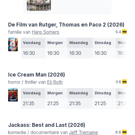
De Film van Rutger, Thomas en Paco 2
(2026)
familie van
Hans Somers
5.4
Vandaag
Morgen
Maandag
Dinsdag
Woensd
16:30
16:30
16:30
16:30
16:30
Ice Cream Man
(2026)
horror / thriller van
Eli Roth
3.6
Vandaag
Morgen
Maandag
Dinsdag
Woensd
21:35
21:25
21:35
21:25
21:35
Jackass: Best and Last
(2026)
komedie / documentaire van
Jeff Tremaine
6.6