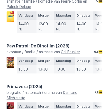
animatie / familie / komedie van
Pierre Coffin
en
6.5
Patrick Delage
Vandaag
Morgen
Maandag
Dinsdag
Woensd
14:00
12:00
14:00
14:00
14:00
NL
NL
NL
NL
NL
Paw Patrol: De Dinofilm
(2026)
avontuur / familie / animatie van
Cal Brunker
6.1
Vandaag
Morgen
Maandag
Dinsdag
Woensd
13:30
13:30
13:30
13:30
13:30
Primavera
(2025)
biografie / historisch / drama van
Damiano
7.1
Michieletto
Vandaag
Morgen
Maandag
Dinsdag
Woensd