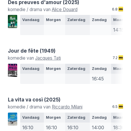
Des preuves d'amour
(2025)
komedie / drama van
Alice Douard
6.8
Vandaag
Morgen
Zaterdag
Zondag
Maanda
14:15
Jour de fête
(1949)
komedie van
Jacques Tati
7.2
Vandaag
Morgen
Zaterdag
Zondag
Maanda
16:45
La vita va così
(2025)
komedie / drama van
Riccardo Milani
6.5
Vandaag
Morgen
Zaterdag
Zondag
Maanda
16:10
16:10
16:10
14:00
18:30