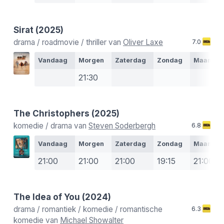
Sirat
(2025)
drama / roadmovie / thriller van
Oliver Laxe
7.0
Vandaag
Morgen
Zaterdag
Zondag
Maanda
21:30
The Christophers
(2025)
komedie / drama van
Steven Soderbergh
6.8
Vandaag
Morgen
Zaterdag
Zondag
Maanda
21:00
21:00
21:00
19:15
21:00
The Idea of You
(2024)
drama / romantiek / komedie / romantische
6.3
komedie van
Michael Showalter