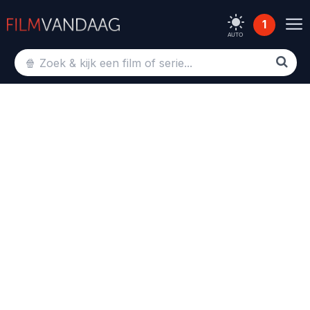
1
AUTO