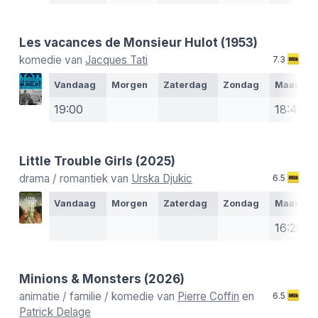
Les vacances de Monsieur Hulot
(1953)
komedie van
Jacques Tati
7.3
Vandaag
Morgen
Zaterdag
Zondag
Maanda
19:00
18:45
Little Trouble Girls
(2025)
drama / romantiek van
Urska Djukic
6.5
Vandaag
Morgen
Zaterdag
Zondag
Maanda
16:20
Minions & Monsters
(2026)
animatie / familie / komedie van
Pierre Coffin
en
6.5
Patrick Delage