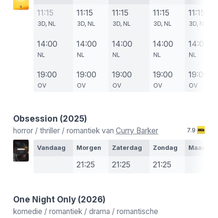
11:15
11:15
11:15
11:15
11:15
3D, NL
3D, NL
3D, NL
3D, NL
3D, NL
14:00
14:00
14:00
14:00
14:00
NL
NL
NL
NL
NL
19:00
19:00
19:00
19:00
19:00
OV
OV
OV
OV
OV
Obsession
(2025)
horror / thriller / romantiek van
Curry Barker
7.9
Vandaag
Morgen
Zaterdag
Zondag
Maanda
21:25
21:25
21:25
One Night Only
(2026)
komedie / romantiek / drama / romantische