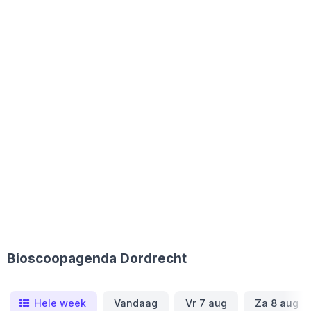
Bioscoopagenda Dordrecht
Hele week
Vandaag
Vr 7 aug
Za 8 aug