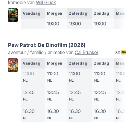
komedie van
Will Gluck
Vandaag
Morgen
Zaterdag
Zondag
Maanda
19:00
19:00
19:00
Paw Patrol: De Dinofilm
(2026)
avontuur / familie / animatie van
Cal Brunker
6.0
Vandaag
Morgen
Zaterdag
Zondag
Maanda
11:00
11:00
11:00
11:00
11:00
NL
NL
NL
NL
NL
13:45
13:45
13:45
13:45
13:45
NL
NL
NL
NL
NL
16:30
16:30
16:30
16:30
16:30
NL
NL
NL
NL
NL