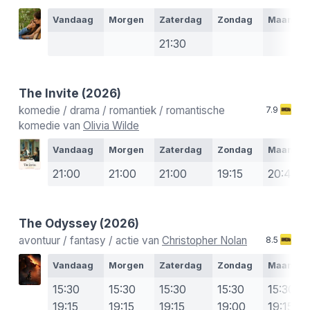
Vandaag
Morgen
Zaterdag
Zondag
Maanda
21:30
The Invite
(2026)
komedie / drama / romantiek / romantische
7.9
komedie van
Olivia Wilde
Vandaag
Morgen
Zaterdag
Zondag
Maanda
21:00
21:00
21:00
19:15
20:45
The Odyssey
(2026)
avontuur / fantasy / actie van
Christopher Nolan
8.5
Vandaag
Morgen
Zaterdag
Zondag
Maanda
15:30
15:30
15:30
15:30
15:30
19:15
19:15
19:15
19:00
19:15