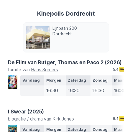
Kinepolis Dordrecht
Lijnbaan 200
Dordrecht
De Film van Rutger, Thomas en Paco 2
(2026)
familie van
Hans Somers
5.4
Vandaag
Morgen
Zaterdag
Zondag
Maanda
16:30
16:30
16:30
16:30
I Swear
(2025)
biografie / drama van
Kirk Jones
8.4
Vandaag
Morgen
Zaterdag
Zondag
Maanda