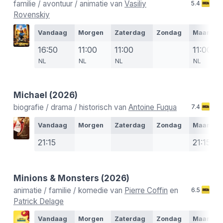
familie / avontuur / animatie van
Vasiliy
5.4
Rovenskiy
Vandaag
Morgen
Zaterdag
Zondag
Maanda
16:50
11:00
11:00
11:00
NL
NL
NL
NL
Michael
(2026)
biografie / drama / historisch van
Antoine Fuqua
7.4
Vandaag
Morgen
Zaterdag
Zondag
Maanda
21:15
21:15
Minions & Monsters
(2026)
animatie / familie / komedie van
Pierre Coffin
en
6.5
Patrick Delage
Vandaag
Morgen
Zaterdag
Zondag
Maanda