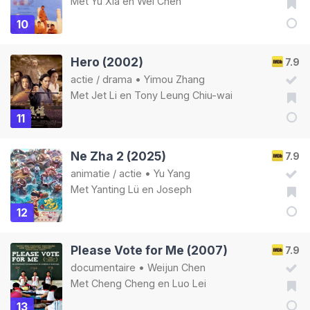
Met
Yu Xia
en
Wei Chen
10
Hero (2002)
7.9
actie
/
drama
•
Yimou Zhang
Met
Jet Li
en
Tony Leung Chiu-wai
11
Ne Zha 2 (2025)
7.9
animatie
/
actie
•
Yu Yang
Met
Yanting Lü
en
Joseph
12
Please Vote for Me (2007)
7.9
documentaire
•
Weijun Chen
Met
Cheng Cheng
en
Luo Lei
13