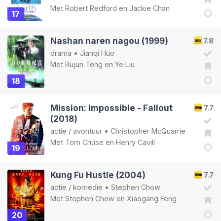
Met
Robert Redford
en
Jackie Chan
17
Nashan naren nagou (1999)
7.8
drama
•
Jianqi Huo
Met
Rujun Teng
en
Ye Liu
18
Mission: Impossible - Fallout
7.7
(2018)
actie
/
avontuur
•
Christopher McQuarrie
Met
Tom Cruise
en
Henry Cavill
19
Kung Fu Hustle (2004)
7.7
actie
/
komedie
•
Stephen Chow
Met
Stephen Chow
en
Xiaogang Feng
20