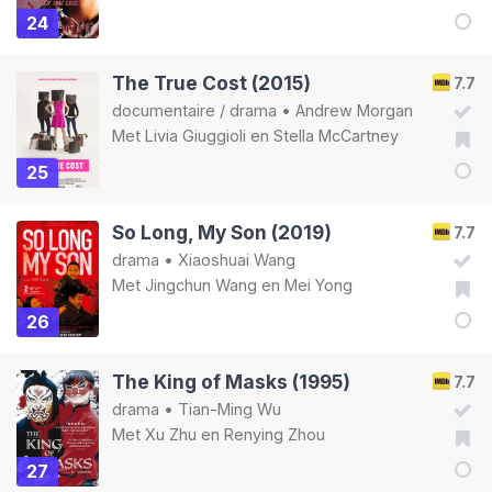
24
The True Cost (2015)
7.7
documentaire
/
drama
•
Andrew Morgan
Met
Livia Giuggioli
en
Stella McCartney
25
So Long, My Son (2019)
7.7
drama
•
Xiaoshuai Wang
Met
Jingchun Wang
en
Mei Yong
26
The King of Masks (1995)
7.7
drama
•
Tian-Ming Wu
Met
Xu Zhu
en
Renying Zhou
27