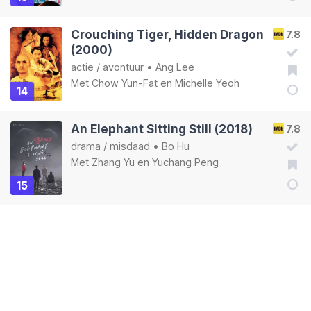
Crouching Tiger, Hidden Dragon
7.8
(2000)
actie
/
avontuur
•
Ang Lee
Met
Chow Yun-Fat
en
Michelle Yeoh
14
An Elephant Sitting Still (2018)
7.8
drama
/
misdaad
•
Bo Hu
Met
Zhang Yu
en
Yuchang Peng
15