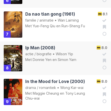
6
Da nao tian gong (1961)
8.1
familie
/
animatie
•
Wan Laiming
Met
Yue-Feng Qiu
en
Run-Sheng Fu
7
Ip Man (2008)
8.0
actie
/
biografie
•
Wilson Yip
Met
Donnie Yen
en
Simon Yam
8
In the Mood for Love (2000)
8.0
drama
/
romantiek
•
Wong Kar-wai
Met
Maggie Cheung
en
Tony Leung
Chiu-wai
9