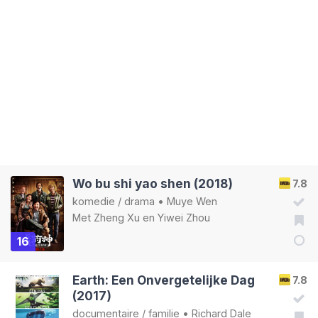
Wo bu shi yao shen (2018)
7.8
komedie
/
drama
•
Muye Wen
Met
Zheng Xu
en
Yiwei Zhou
16
Earth: Een Onvergetelijke Dag
7.8
(2017)
documentaire
/
familie
•
Richard Dale