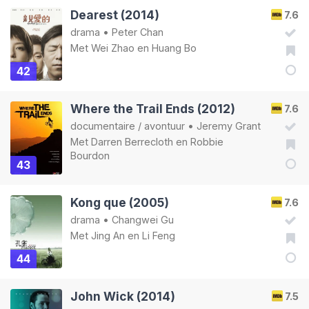
Dearest (2014)
7.6
drama
•
Peter Chan
Met
Wei Zhao
en
Huang Bo
42
Where the Trail Ends (2012)
7.6
documentaire
/
avontuur
•
Jeremy Grant
Met
Darren Berrecloth
en
Robbie
Bourdon
43
Kong que (2005)
7.6
drama
•
Changwei Gu
Met
Jing An
en
Li Feng
44
John Wick (2014)
7.5