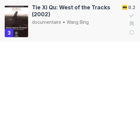
Tie Xi Qu: West of the Tracks
8.2
(2002)
documentaire
•
Wang Bing
3