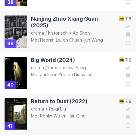
38
Nanjing Zhao Xiang Guan
7.6
(2025)
drama
/
historisch
•
Ao Shen
Met
Haoran Liu
en
Chuan-jun Wang
39
Big World (2024)
7.6
drama
/
familie
•
Lina Yang
Met
Jackson Yee
en
Diana Lin
40
Return to Dust (2022)
7.6
drama
•
Ruiqi Liu
Met
Renlin Wu
en
Hai-Qing
41