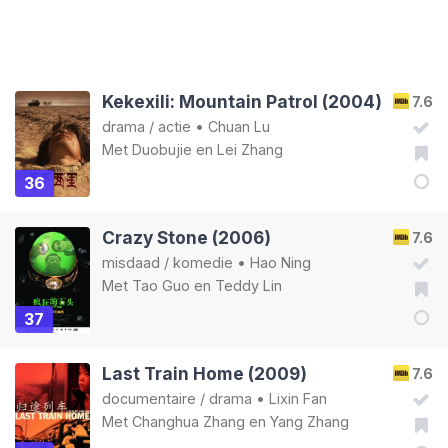
Kekexili: Mountain Patrol (2004)
7.6
drama
/
actie
•
Chuan Lu
Met
Duobujie
en
Lei Zhang
36
Crazy Stone (2006)
7.6
misdaad
/
komedie
•
Hao Ning
Met
Tao Guo
en
Teddy Lin
37
Last Train Home (2009)
7.6
documentaire
/
drama
•
Lixin Fan
Met
Changhua Zhang
en
Yang Zhang