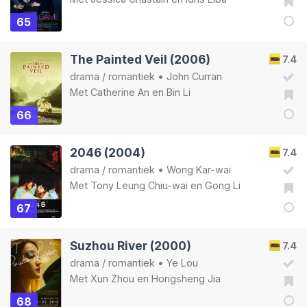
65
The Painted Veil (2006)
7.4
drama
/
romantiek
•
John Curran
Met
Catherine An
en
Bin Li
66
2046 (2004)
7.4
drama
/
romantiek
•
Wong Kar-wai
Met
Tony Leung Chiu-wai
en
Gong Li
67
Suzhou River (2000)
7.4
drama
/
romantiek
•
Ye Lou
Met
Xun Zhou
en
Hongsheng Jia
68