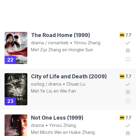
The Road Home (1999)
7.7
drama
/
romantiek
•
Yimou Zhang
Met
Ziyi Zhang
en
Honglei Sun
22
City of Life and Death (2009)
7.7
oorlog
/
drama
•
Chuan Lu
Met
Ye Liu
en
Wei Fan
23
Not One Less (1999)
7.7
drama
•
Yimou Zhang
Met
Minzhi Wei
en
Huike Zhang