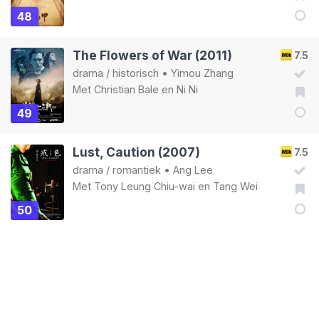
48
The Flowers of War (2011)
7.5
drama
/
historisch
•
Yimou Zhang
Met
Christian Bale
en
Ni Ni
49
Lust, Caution (2007)
7.5
drama
/
romantiek
•
Ang Lee
Met
Tony Leung Chiu-wai
en
Tang Wei
50