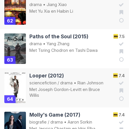
drama
•
Jiang Xiao
Met
Yu Xia
en
Haibin Li
62
Paths of the Soul (2015)
7.5
drama
•
Yang Zhang
Met
Tsring Chodron
en
Tashi Dawa
63
Looper (2012)
7.4
sciencefiction
/
drama
•
Rian Johnson
Met
Joseph Gordon-Levitt
en
Bruce
Willis
64
Molly's Game (2017)
7.4
biografie
/
drama
•
Aaron Sorkin
Met
Jessica Chastain
en
Idris Elba