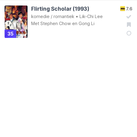
Flirting Scholar (1993)
7.6
komedie
/
romantiek
•
Lik-Chi Lee
Met
Stephen Chow
en
Gong Li
35