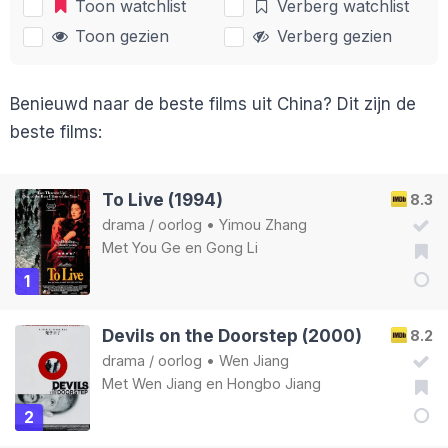
Toon watchlist
Verberg watchlist
Toon gezien
Verberg gezien
Benieuwd naar de beste films uit China? Dit zijn de
beste films:
To Live (1994)
8.3
drama
/
oorlog
•
Yimou Zhang
Met
You Ge
en
Gong Li
1
Devils on the Doorstep (2000)
8.2
drama
/
oorlog
•
Wen Jiang
Met
Wen Jiang
en
Hongbo Jiang
2