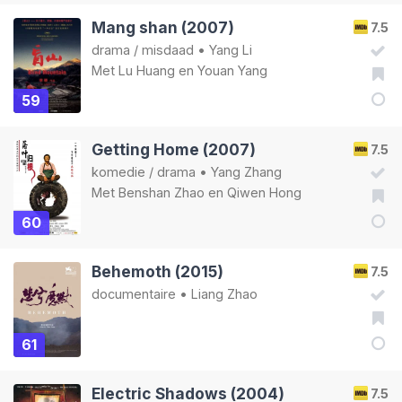
Mang shan (2007)
7.5
drama
/
misdaad
•
Yang Li
Met
Lu Huang
en
Youan Yang
59
Getting Home (2007)
7.5
komedie
/
drama
•
Yang Zhang
Met
Benshan Zhao
en
Qiwen Hong
60
Behemoth (2015)
7.5
documentaire
•
Liang Zhao
61
Electric Shadows (2004)
7.5