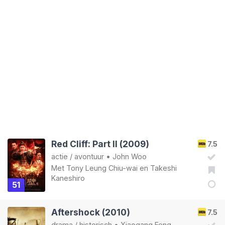
Red Cliff: Part II (2009)
7.5
actie
/
avontuur
•
John Woo
Met
Tony Leung Chiu-wai
en
Takeshi
Kaneshiro
51
Aftershock (2010)
7.5
drama
/
historisch
•
Xiaogang Feng