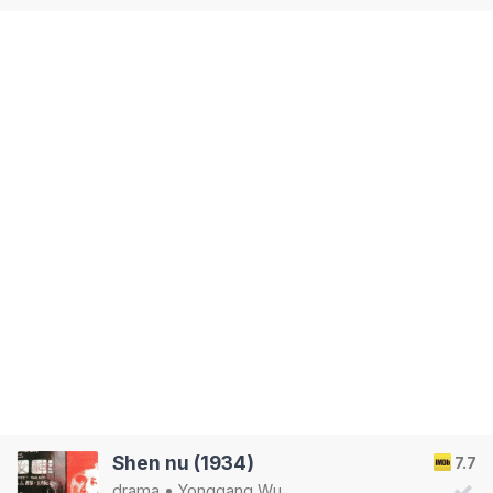
Shen nu (1934)
7.7
drama
•
Yonggang Wu