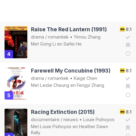
Raise The Red Lantern (1991)
8.1
drama
/
romantiek
•
Yimou Zhang
Met
Gong Li
en
Saifei He
4
Farewell My Concubine (1993)
8.1
drama
/
romantiek
•
Kaige Chen
Met
Leslie Cheung
en
Fengyi Zhang
5
Racing Extinction (2015)
8.1
documentaire
/
nieuws
•
Louie Psihoyos
Met
Louie Psihoyos
en
Heather Dawn
Rally