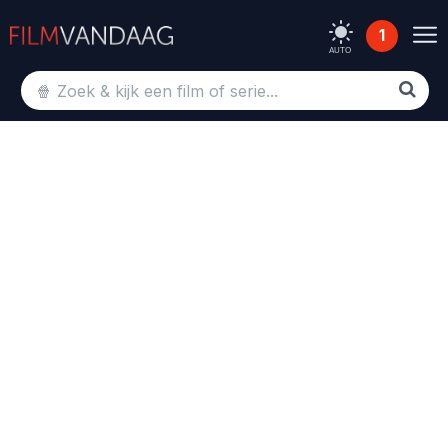
1
AUTO