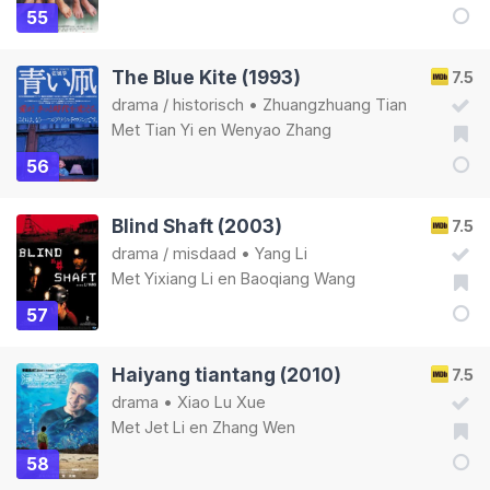
55
The Blue Kite (1993)
7.5
drama
/
historisch
•
Zhuangzhuang Tian
Met
Tian Yi
en
Wenyao Zhang
56
Blind Shaft (2003)
7.5
drama
/
misdaad
•
Yang Li
Met
Yixiang Li
en
Baoqiang Wang
57
Haiyang tiantang (2010)
7.5
drama
•
Xiao Lu Xue
Met
Jet Li
en
Zhang Wen
58