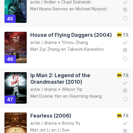
actie
/
thriller
•
Chad Stahelski
Met
Keanu Reeves
en
Michael Nyqvist
45
House of Flying Daggers (2004)
7.5
actie
/
drama
•
Yimou Zhang
Met
Ziyi Zhang
en
Takeshi Kaneshiro
46
Ip Man 2: Legend of the
7.5
Grandmaster (2010)
actie
/
drama
•
Wilson Yip
Met
Donnie Yen
en
Xiaoming Huang
47
Fearless (2006)
7.5
actie
/
drama
•
Ronny Yu
Met
Jet Li
en
Li Sun