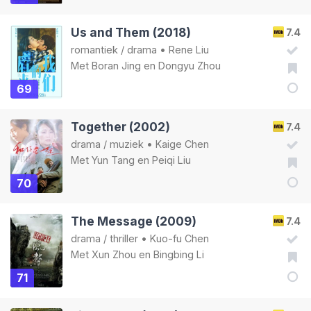
Us and Them (2018)
7.4
romantiek
/
drama
•
Rene Liu
Met
Boran Jing
en
Dongyu Zhou
69
Together (2002)
7.4
drama
/
muziek
•
Kaige Chen
Met
Yun Tang
en
Peiqi Liu
70
The Message (2009)
7.4
drama
/
thriller
•
Kuo-fu Chen
Met
Xun Zhou
en
Bingbing Li
71