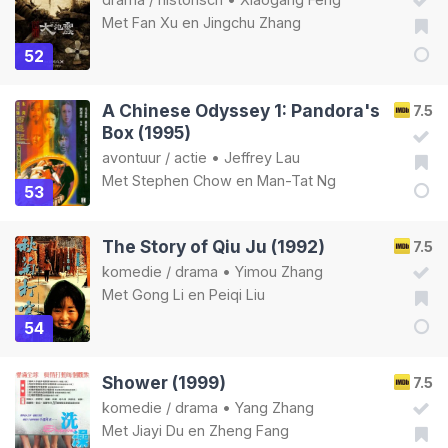
Met
Fan Xu
en
Jingchu Zhang
52
A Chinese Odyssey 1: Pandora's
7.5
Box (1995)
avontuur
/
actie
•
Jeffrey Lau
Met
Stephen Chow
en
Man-Tat Ng
53
The Story of Qiu Ju (1992)
7.5
komedie
/
drama
•
Yimou Zhang
Met
Gong Li
en
Peiqi Liu
54
Shower (1999)
7.5
komedie
/
drama
•
Yang Zhang
Met
Jiayi Du
en
Zheng Fang