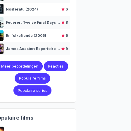
Nosferatu (2024)
6
Federer: Twelve Final Days (2024)
8
En folkefiende (2005)
6
James Acaster: Repertoire (2018)
9
Meer beoordelingen
Reacties
Populaire films
Populaire series
pulaire films