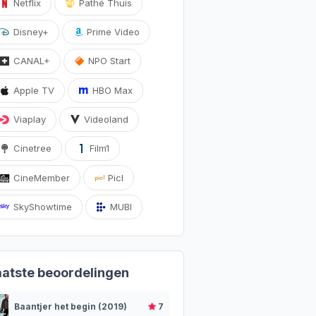
Netflix
Pathé Thuis
Disney+
Prime Video
CANAL+
NPO Start
Apple TV
HBO Max
Viaplay
Videoland
Cinetree
Film1
CineMember
Picl
SkyShowtime
MUBI
aatste beoordelingen
Baantjer het begin (2019)
7