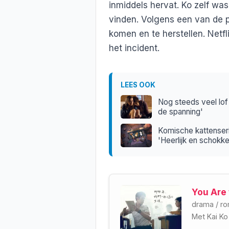
inmiddels hervat. Ko zelf wa
vinden. Volgens een van de pr
komen en te herstellen. Netfl
het incident.
LEES OOK
Nog steeds veel lof
de spanning'
Komische kattenseri
'Heerlijk en schokk
You Are 
drama
/
ro
Met
Kai Ko