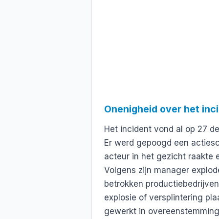
Onenigheid over het inc
Het incident vond al op 27 d
Er werd gepoogd een actiescè
acteur in het gezicht raakte
Volgens zijn manager explode
betrokken productiebedrijve
explosie of versplintering p
gewerkt in overeenstemming m