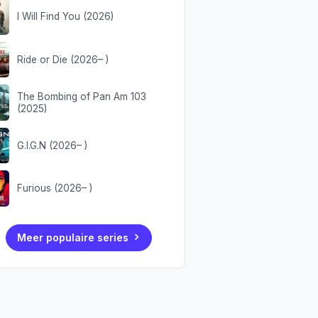
I Will Find You (2026)
Ride or Die (2026– )
The Bombing of Pan Am 103
(2025)
G.I.G.N (2026– )
Furious (2026– )
Meer populaire series