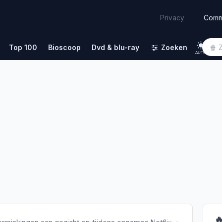
Comm
Privacy
Top 100
Bioscoop
Dvd & blu-ray
Zoeken
AUTO
