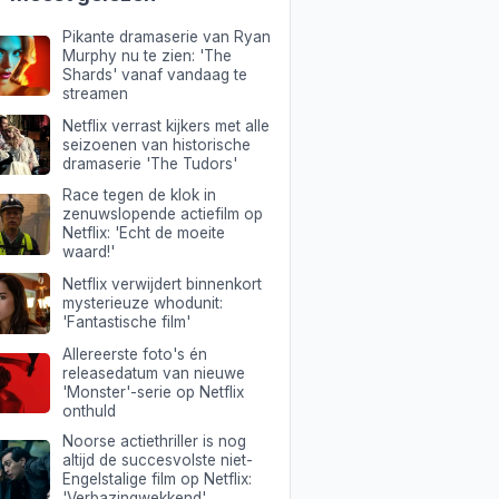
Pikante dramaserie van Ryan
Murphy nu te zien: 'The
Shards' vanaf vandaag te
streamen
Netflix verrast kijkers met alle
seizoenen van historische
dramaserie 'The Tudors'
Race tegen de klok in
zenuwslopende actiefilm op
Netflix: 'Echt de moeite
waard!'
Netflix verwijdert binnenkort
mysterieuze whodunit:
'Fantastische film'
Allereerste foto's én
releasedatum van nieuwe
'Monster'-serie op Netflix
onthuld
Noorse actiethriller is nog
altijd de succesvolste niet-
Engelstalige film op Netflix:
'Verbazingwekkend'