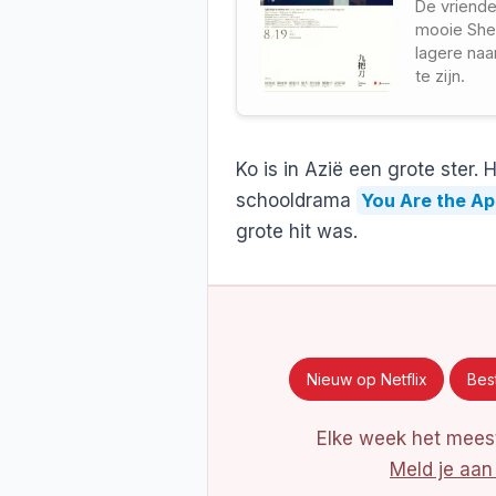
De vriende
mooie She
lagere naa
te zijn.
Ko is in Azië een grote ster. 
schooldrama
You Are the Ap
grote hit was.
Nieuw op Netflix
Best
Elke week het meest
Meld je aan