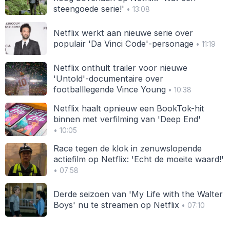
steengoede serie!'
• 13:08
Netflix werkt aan nieuwe serie over
populair 'Da Vinci Code'-personage
• 11:19
Netflix onthult trailer voor nieuwe
'Untold'-documentaire over
footballlegende Vince Young
• 10:38
Netflix haalt opnieuw een BookTok-hit
binnen met verfilming van 'Deep End'
• 10:05
Race tegen de klok in zenuwslopende
actiefilm op Netflix: 'Echt de moeite waard!'
• 07:58
Derde seizoen van 'My Life with the Walter
Boys' nu te streamen op Netflix
• 07:10