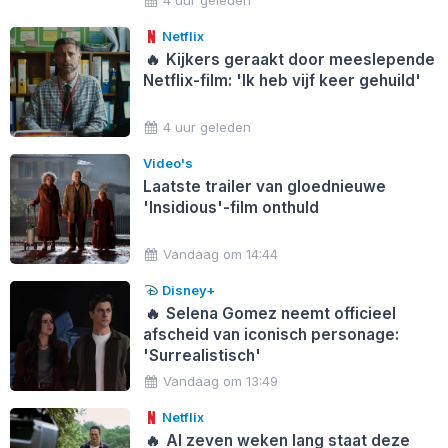
Netflix
🔥
Kijkers geraakt door meeslepende
Netflix-film: 'Ik heb vijf keer gehuild'
4 uur geleden
Video's
Laatste trailer van gloednieuwe
'Insidious'-film onthuld
Vandaag om 14:44
Disney+
🔥
Selena Gomez neemt officieel
afscheid van iconisch personage:
'Surrealistisch'
Vandaag om 13:49
Netflix
🔥
Al zeven weken lang staat deze