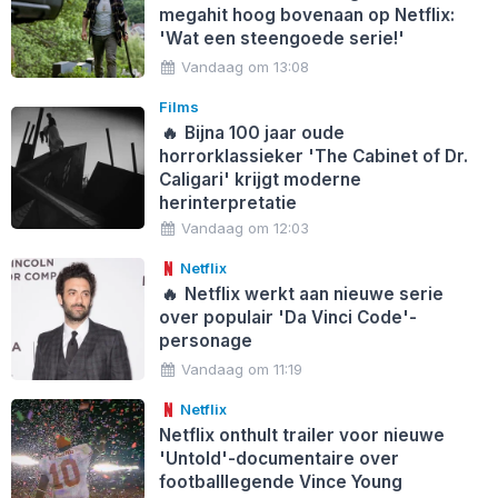
megahit hoog bovenaan op Netflix:
'Wat een steengoede serie!'
Vandaag om 13:08
Films
🔥
Bijna 100 jaar oude
horrorklassieker 'The Cabinet of Dr.
Caligari' krijgt moderne
herinterpretatie
Vandaag om 12:03
Netflix
🔥
Netflix werkt aan nieuwe serie
over populair 'Da Vinci Code'-
personage
Vandaag om 11:19
Netflix
Netflix onthult trailer voor nieuwe
'Untold'-documentaire over
footballlegende Vince Young