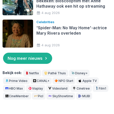
bekeken: bioscoopfilm met Anne
Hathaway ook een hit op streaming
4 aug 2026
Celebrities
'Spider-Man: No Way Home'-actrice
Mary Rivera overleden
4 aug 2026
Nog meer nieuws
Bekijk ook:
Netflix
Pathé Thuis
Disney+
Prime Video
CANAL+
NPO Start
Apple TV
HBO Max
Viaplay
Videoland
Cinetree
Film1
CineMember
Picl
SkyShowtime
MUBI