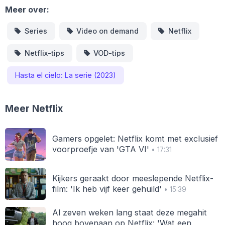
Meer over:
Series
Video on demand
Netflix
Netflix-tips
VOD-tips
Hasta el cielo: La serie (2023)
Meer Netflix
Gamers opgelet: Netflix komt met exclusief
voorproefje van 'GTA VI'
• 17:31
Kijkers geraakt door meeslepende Netflix-
film: 'Ik heb vijf keer gehuild'
• 15:39
Al zeven weken lang staat deze megahit
hoog bovenaan op Netflix: 'Wat een