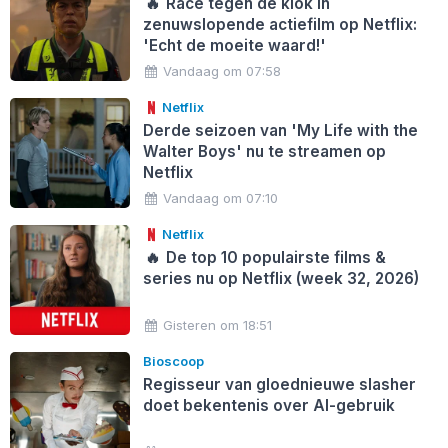
🔥
Race tegen de klok in
zenuwslopende actiefilm op Netflix:
'Echt de moeite waard!'
Vandaag om 07:58
Netflix
Derde seizoen van 'My Life with the
Walter Boys' nu te streamen op
Netflix
Vandaag om 07:10
Netflix
🔥
De top 10 populairste films &
series nu op Netflix (week 32, 2026)
Gisteren om 18:51
Bioscoop
Regisseur van gloednieuwe slasher
doet bekentenis over AI-gebruik