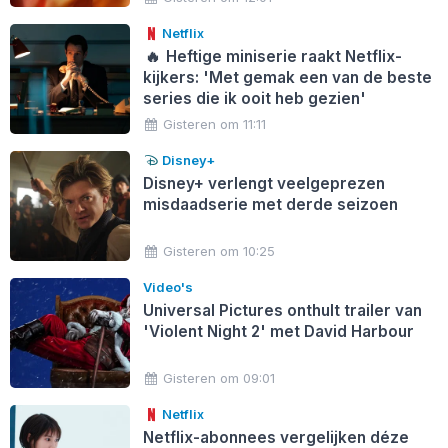
Netflix
🔥
Heftige miniserie raakt Netflix-
kijkers: 'Met gemak een van de beste
series die ik ooit heb gezien'
Gisteren om 11:11
Disney+
Disney+ verlengt veelgeprezen
misdaadserie met derde seizoen
Gisteren om 10:25
Video's
Universal Pictures onthult trailer van
'Violent Night 2' met David Harbour
Gisteren om 09:01
Netflix
Netflix-abonnees vergelijken déze