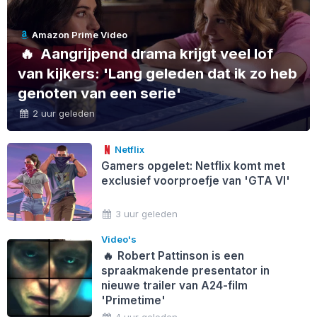
Amazon Prime Video
🔥
Aangrijpend drama krijgt veel lof
van kijkers: 'Lang geleden dat ik zo heb
genoten van een serie'
2 uur geleden
Netflix
Gamers opgelet: Netflix komt met
exclusief voorproefje van 'GTA VI'
3 uur geleden
Video's
🔥
Robert Pattinson is een
spraakmakende presentator in
nieuwe trailer van A24-film
'Primetime'
4 uur geleden