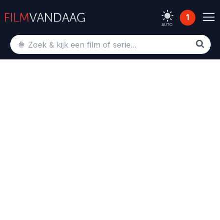
1
AUTO