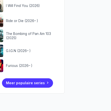
I Will Find You (2026)
Ride or Die (2026– )
The Bombing of Pan Am 103
(2025)
G.I.G.N (2026– )
Furious (2026– )
Meer populaire series