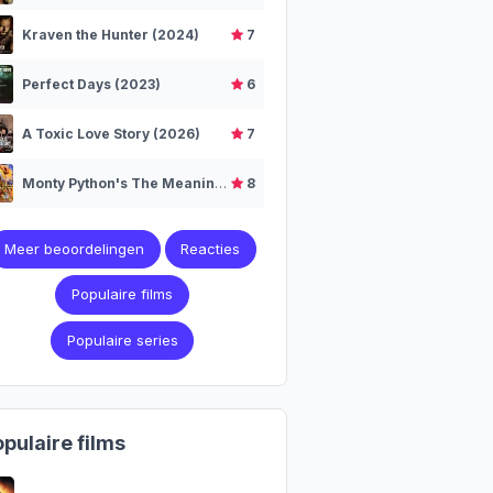
Kraven the Hunter (2024)
7
Perfect Days (2023)
6
A Toxic Love Story (2026)
7
Monty Python's The Meaning of Life (1983)
8
Meer beoordelingen
Reacties
Populaire films
Populaire series
pulaire films