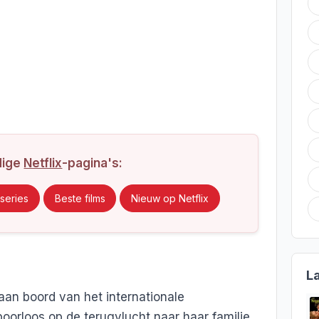
dige
Netflix
-pagina's:
series
Beste films
Nieuw op Netflix
L
an boord van het internationale
poorloos op de terugvlucht naar haar familie