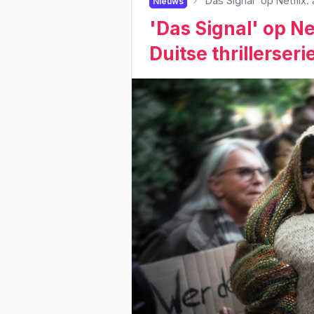
'Das Signal' op Netflix:
Nieuws
'Das Signal' op Ne
Duitse thrillerseri