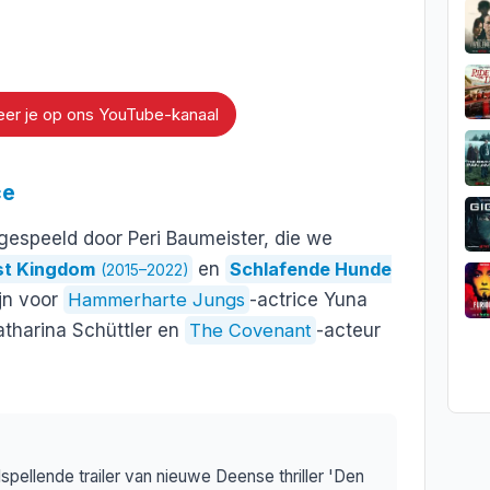
er je op ons YouTube-kanaal
ce
espeeld door Peri Baumeister, die we
st Kingdom
en
Schlafende Hunde
(2015–2022)
ijn voor
Hammerharte Jungs
-actrice Yuna
Katharina Schüttler en
The Covenant
-acteur
ilspellende trailer van nieuwe Deense thriller 'Den