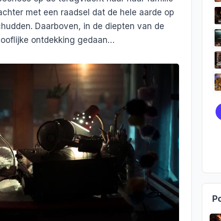
 achter met een raadsel dat de hele aarde op
chudden. Daarboven, in de diepten van de
looflijke ontdekking gedaan…
Po