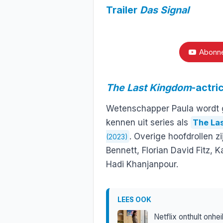
Trailer
Das Signal
Abonne
The Last Kingdom
-actri
Wetenschapper Paula wordt g
kennen uit series als
The La
. Overige hoofdrollen z
(2023)
Bennett, Florian David Fitz, 
Hadi Khanjanpour.
LEES OOK
Netflix onthult onhe