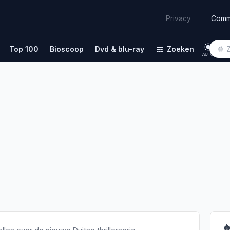
Comm
Privacy
Top 100
Bioscoop
Dvd & blu-ray
Zoeken
AUTO
