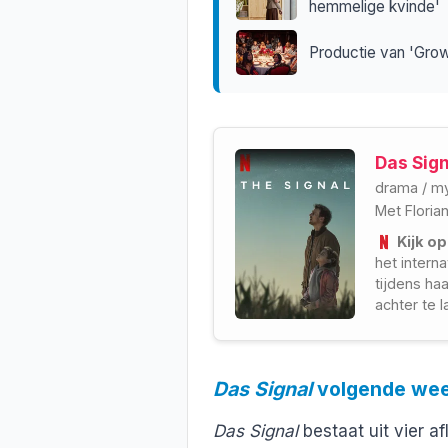
hemmelige kvinde'
Productie van 'Grown
Das Sign
drama
/
my
Met
Floria
Kijk op
het intern
tijdens ha
achter te l
Das Signal
volgende week
Das Signal
bestaat uit vier a