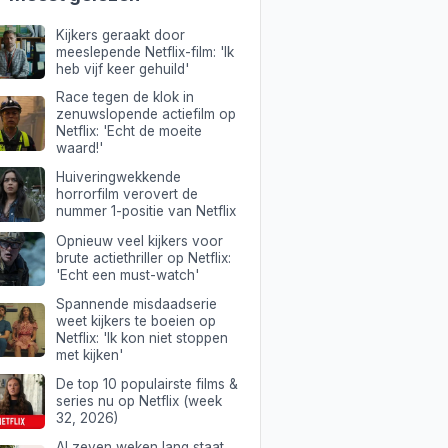
Kijkers geraakt door
meeslepende Netflix-film: 'Ik
heb vijf keer gehuild'
Race tegen de klok in
zenuwslopende actiefilm op
Netflix: 'Echt de moeite
waard!'
Huiveringwekkende
horrorfilm verovert de
nummer 1-positie van Netflix
Opnieuw veel kijkers voor
brute actiethriller op Netflix:
'Echt een must-watch'
Spannende misdaadserie
weet kijkers te boeien op
Netflix: 'Ik kon niet stoppen
met kijken'
De top 10 populairste films &
series nu op Netflix (week
32, 2026)
Al zeven weken lang staat