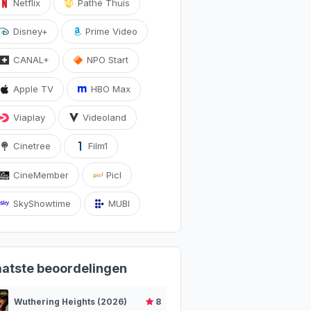
Netflix
Pathé Thuis
Disney+
Prime Video
CANAL+
NPO Start
Apple TV
HBO Max
Viaplay
Videoland
Cinetree
Film1
CineMember
Picl
SkyShowtime
MUBI
aatste beoordelingen
Wuthering Heights (2026)
8