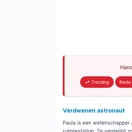
Han
Trending
Beste 
Verdwenen astronaut
Paula is een wetenschapper a
ruimtestation. Ze verdwijnt s