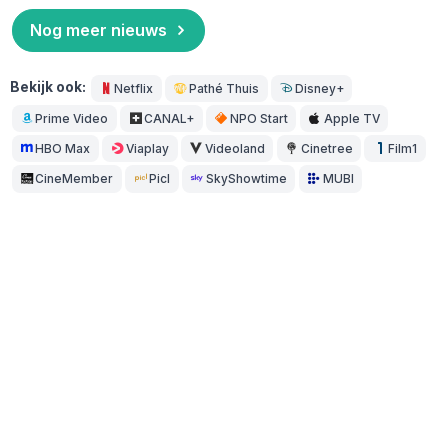
Nog meer nieuws
Bekijk ook:
Netflix
Pathé Thuis
Disney+
Prime Video
CANAL+
NPO Start
Apple TV
HBO Max
Viaplay
Videoland
Cinetree
Film1
CineMember
Picl
SkyShowtime
MUBI