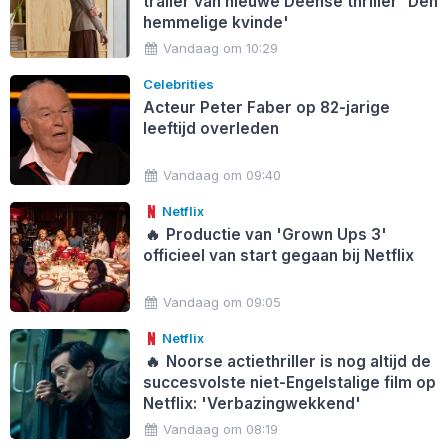
trailer van nieuwe Deense thriller 'Den
hemmelige kvinde'
Vandaag om 10:29
Celebrities
Acteur Peter Faber op 82-jarige
leeftijd overleden
Vandaag om 09:40
Netflix
🔥
Productie van 'Grown Ups 3'
officieel van start gegaan bij Netflix
Vandaag om 09:05
Netflix
🔥
Noorse actiethriller is nog altijd de
succesvolste niet-Engelstalige film op
Netflix: 'Verbazingwekkend'
Vandaag om 08:19