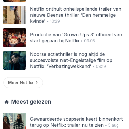
Netflix onthult onheilspellende trailer van
nieuwe Deense thriller 'Den hemmelige
kvinde'
• 10:29
Productie van 'Grown Ups 3' officieel van
start gegaan bij Netflix
• 09:05
Noorse actiethriller is nog altijd de
succesvolste niet-Engelstalige film op
Netflix: 'Verbazingwekkend'
• 08:19
Meer Netflix
🔥
Meest gelezen
Gewaardeerde soapserie keert binnenkort
terug op Netflix: trailer nu te zien
• 5 aug