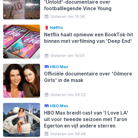
'Untold'-documentaire over
footballlegende Vince Young
Gisteren om 10:38
Netflix
Netflix haalt opnieuw een BookTok-hit
binnen met verfilming van 'Deep End'
Gisteren om 10:05
HBO Max
Officiële documentaire over 'Gilmore
Girls' in de maak
Gisteren om 09:22
HBO Max
HBO Max breidt cast van 'I Love LA'
uit voor tweede seizoen met Taron
Egerton en vijf andere sterren
Gisteren om 08:48