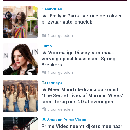
Celebrities
🔥
'Emily in Paris'-actrice betrokken
bij zwaar auto-ongeluk
4 uur geleden
Films
🔥
Voormalige Disney-ster maakt
vervolg op cultklassieker 'Spring
Breakers'
4 uur geleden
Disney+
🔥
Meer MomTok-drama op komst:
'The Secret Lives of Mormon Wives'
keert terug met 20 afleveringen
5 uur geleden
Amazon Prime Video
Prime Video neemt kijkers mee naar