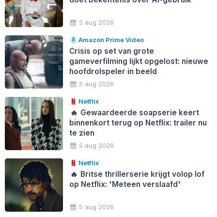
5 aug 2026
Amazon Prime Video
Crisis op set van grote
gameverfilming lijkt opgelost: nieuwe
hoofdrolspeler in beeld
5 aug 2026
Netflix
🔥
Gewaardeerde soapserie keert
binnenkort terug op Netflix: trailer nu
te zien
5 aug 2026
Netflix
🔥
Britse thrillerserie krijgt volop lof
op Netflix: 'Meteen verslaafd'
5 aug 2026