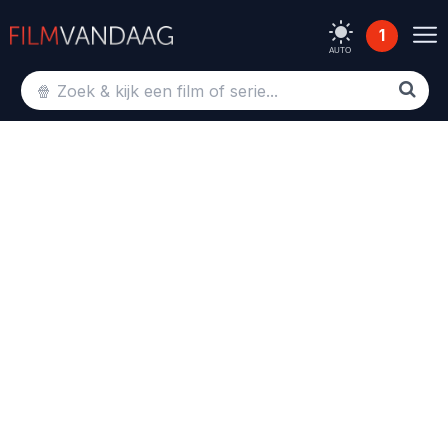
1
AUTO