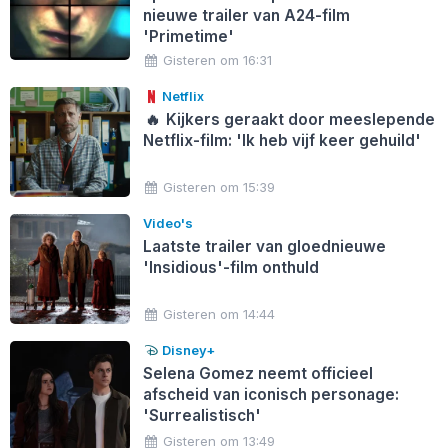
nieuwe trailer van A24-film
'Primetime'
Gisteren om 16:31
Netflix
🔥
Kijkers geraakt door meeslepende
Netflix-film: 'Ik heb vijf keer gehuild'
Gisteren om 15:39
Video's
Laatste trailer van gloednieuwe
'Insidious'-film onthuld
Gisteren om 14:44
Disney+
Selena Gomez neemt officieel
afscheid van iconisch personage:
'Surrealistisch'
Gisteren om 13:49