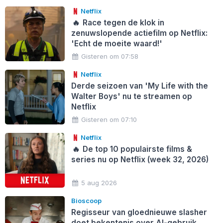
Netflix
🔥
Race tegen de klok in
zenuwslopende actiefilm op Netflix:
'Echt de moeite waard!'
Gisteren om 07:58
Netflix
Derde seizoen van 'My Life with the
Walter Boys' nu te streamen op
Netflix
Gisteren om 07:10
Netflix
🔥
De top 10 populairste films &
series nu op Netflix (week 32, 2026)
5 aug 2026
Bioscoop
Regisseur van gloednieuwe slasher
doet bekentenis over AI-gebruik