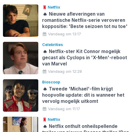
Netflix
🔥
Nieuwe afleveringen van
romantische Netflix-serie veroveren
koppositie: 'Beste seizoen tot nu toe'
Vandaag om 13:17
Celebrities
🔥
Netflix-ster Kit Connor mogelijk
gecast als Cyclops in 'X-Men'-reboot
van Marvel
Vandaag om 12:28
Bioscoop
🔥
Tweede 'Michael'-film krijgt
hoopvolle update: dít is wanneer het
vervolg mogelijk uitkomt
Vandaag om 11:17
Netflix
🔥
Netflix onthult onheilspellende