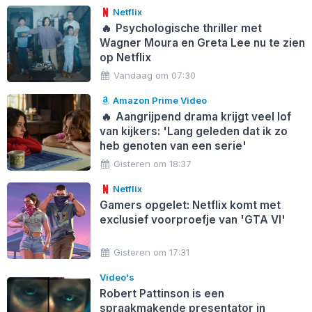
Netflix
🔥
Psychologische thriller met
Wagner Moura en Greta Lee nu te zien
op Netflix
Vandaag om 07:30
Amazon Prime Video
🔥
Aangrijpend drama krijgt veel lof
van kijkers: 'Lang geleden dat ik zo
heb genoten van een serie'
Gisteren om 18:37
Netflix
Gamers opgelet: Netflix komt met
exclusief voorproefje van 'GTA VI'
Gisteren om 17:31
Video's
Robert Pattinson is een
spraakmakende presentator in