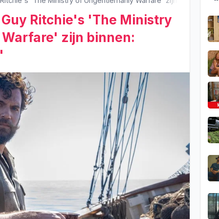
Ritchie's 'The Ministry of Ungentlemanly Warfare' zijn binnen: 'On
 Guy Ritchie's 'The Ministry
Warfare' zijn binnen:
'