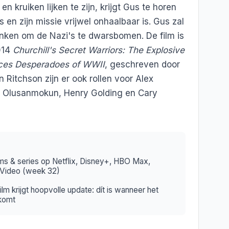
n kruiken lijken te zijn, krijgt Gus te horen
s en zijn missie vrijwel onhaalbaar is. Gus zal
ken om de Nazi's te dwarsbomen. De film is
014
Churchill's Secret Warriors: The Explosive
orces Desperadoes of WWII
, geschreven door
 Ritchson zijn er ook rollen voor Alex
bs Olusanmokun, Henry Golding en Cary
ms & series op Netflix, Disney+, HBO Max,
 Video (week 32)
m krijgt hoopvolle update: dít is wanneer het
tkomt