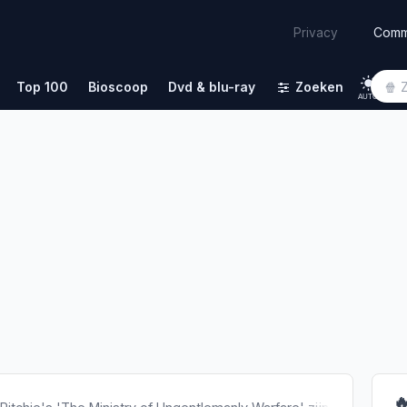
Comm
Privacy
Top 100
Bioscoop
Dvd & blu-ray
Zoeken
AUTO
