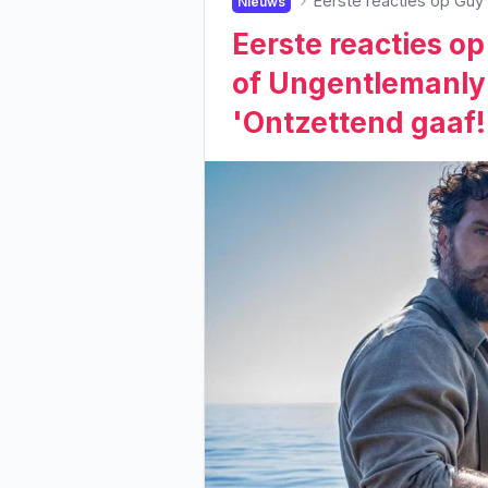
Eerste reacties op Guy 
Nieuws
Eerste reacties op
of Ungentlemanly 
'Ontzettend gaaf!