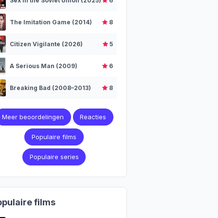
Sex in the Soviet Union (2025)
6
The Imitation Game (2014)
8
Citizen Vigilante (2026)
5
A Serious Man (2009)
6
Breaking Bad (2008–2013)
8
Meer beoordelingen
Reacties
Populaire films
Populaire series
pulaire films