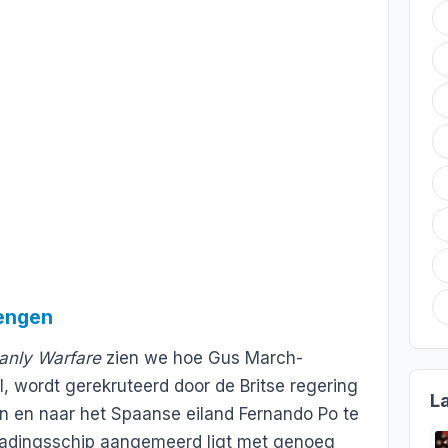
rengen
anly Warfare
zien we hoe Gus March-
ll, wordt gerekruteerd door de Britse regering
L
n en naar het Spaanse eiland Fernando Po te
radingsschip aangemeerd ligt met genoeg