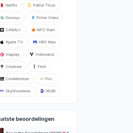
Netflix
Pathé Thuis
Disney+
Prime Video
CANAL+
NPO Start
Apple TV
HBO Max
Viaplay
Videoland
Cinetree
Film1
CineMember
Picl
SkyShowtime
MUBI
aatste beoordelingen