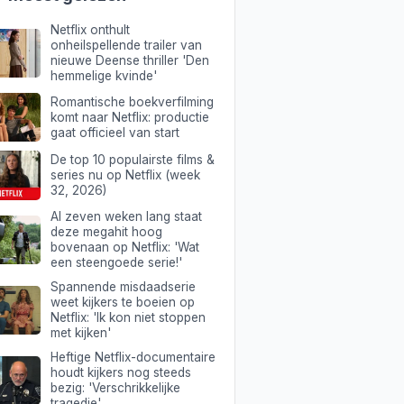
tzettend gaaf!'
Netflix onthult
onheilspellende trailer van
nieuwe Deense thriller 'Den
hemmelige kvinde'
Romantische boekverfilming
komt naar Netflix: productie
gaat officieel van start
De top 10 populairste films &
series nu op Netflix (week
32, 2026)
Al zeven weken lang staat
deze megahit hoog
bovenaan op Netflix: 'Wat
een steengoede serie!'
Spannende misdaadserie
weet kijkers te boeien op
Netflix: 'Ik kon niet stoppen
met kijken'
Heftige Netflix-documentaire
houdt kijkers nog steeds
bezig: 'Verschrikkelijke
tragedie'