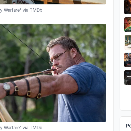
nly Warfare' via TMDb
Po
nly Warfare' via TMDb