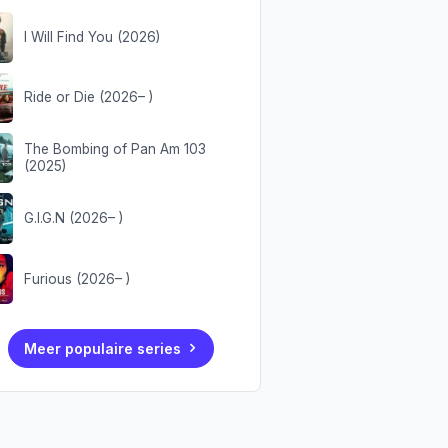
I Will Find You (2026)
Ride or Die (2026– )
The Bombing of Pan Am 103
(2025)
G.I.G.N (2026– )
Furious (2026– )
Meer populaire series