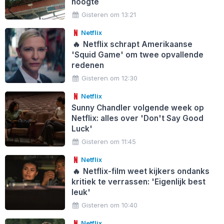
hoogte
Gisteren om 13:21
Netflix
🔥
Netflix schrapt Amerikaanse
'Squid Game' om twee opvallende
redenen
Gisteren om 12:30
Netflix
Sunny Chandler volgende week op
Netflix: alles over 'Don't Say Good
Luck'
Gisteren om 11:45
Netflix
🔥
Netflix-film weet kijkers ondanks
kritiek te verrassen: 'Eigenlijk best
leuk'
Gisteren om 10:40
Netflix