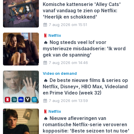
Komische kattenserie 'Alley Cats'
vanaf vandaag te zien op Netflix:
'Heerlijk en schokkend'
7 aug 2026 om 15:51
Netflix
🔥
Nog steeds veel lof voor
mysterieuze misdaadserie: 'Ik word
gek van de spanning'
7 aug 2026 om 14:46
Video on demand
🔥
De beste nieuwe films & series op
Netflix, Disney+, HBO Max, Videoland
en Prime Video (week 32)
7 aug 2026 om 13:59
Netflix
🔥
Nieuwe afleveringen van
romantische Netflix-serie veroveren
koppositie: 'Beste seizoen tot nu toe'