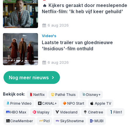
🔥
Kijkers geraakt door meeslepende
Netflix-film: 'Ik heb vijf keer gehuild'
6 aug 2026
Video's
Laatste trailer van gloednieuwe
'Insidious'-film onthuld
6 aug 2026
Nog meer nieuws
Bekijk ook:
Netflix
Pathé Thuis
Disney+
Prime Video
CANAL+
NPO Start
Apple TV
HBO Max
Viaplay
Videoland
Cinetree
Film1
CineMember
Picl
SkyShowtime
MUBI