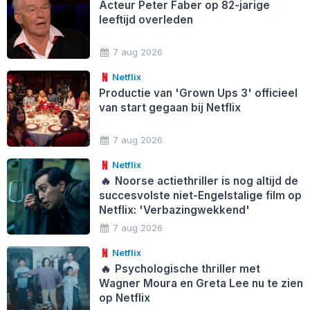
Acteur Peter Faber op 82-jarige
leeftijd overleden
7 aug 2026
Netflix
Productie van 'Grown Ups 3' officieel
van start gegaan bij Netflix
7 aug 2026
Netflix
🔥
Noorse actiethriller is nog altijd de
succesvolste niet-Engelstalige film op
Netflix: 'Verbazingwekkend'
7 aug 2026
Netflix
🔥
Psychologische thriller met
Wagner Moura en Greta Lee nu te zien
op Netflix