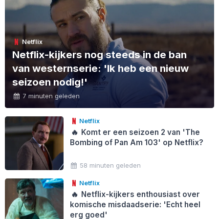
Netflix
Netflix-kijkers nog steeds in de ban
van westernserie: 'Ik heb een nieuw
seizoen nodig!'
7 minuten geleden
Netflix
🔥
Komt er een seizoen 2 van 'The
Bombing of Pan Am 103' op Netflix?
58 minuten geleden
Netflix
🔥
Netflix-kijkers enthousiast over
komische misdaadserie: 'Echt heel
erg goed'