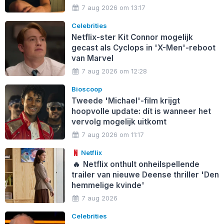
7 aug 2026 om 13:17
Celebrities
Netflix-ster Kit Connor mogelijk
gecast als Cyclops in 'X-Men'-reboot
van Marvel
7 aug 2026 om 12:28
Bioscoop
Tweede 'Michael'-film krijgt
hoopvolle update: dít is wanneer het
vervolg mogelijk uitkomt
7 aug 2026 om 11:17
Netflix
🔥
Netflix onthult onheilspellende
trailer van nieuwe Deense thriller 'Den
hemmelige kvinde'
7 aug 2026
Celebrities