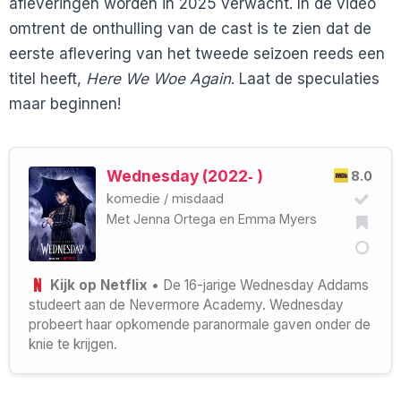
afleveringen worden in 2025 verwacht. In de video
omtrent de onthulling van de cast is te zien dat de
eerste aflevering van het tweede seizoen reeds een
titel heeft,
Here We Woe Again
. Laat de speculaties
maar beginnen!
Wednesday (2022‑ )
8.0
komedie
/
misdaad
Met
Jenna Ortega
en
Emma Myers
Kijk op Netflix
• De 16-jarige Wednesday Addams
studeert aan de Nevermore Academy. Wednesday
probeert haar opkomende paranormale gaven onder de
knie te krijgen.