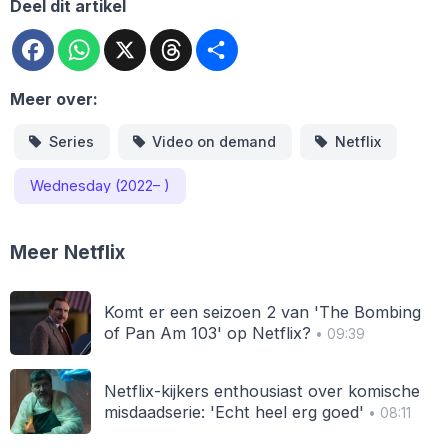
Deel dit artikel
Facebook
WhatsApp
X
Threads
Deel
Meer over:
Series
Video on demand
Netflix
Wednesday (2022– )
Meer Netflix
Komt er een seizoen 2 van 'The Bombing
of Pan Am 103' op Netflix?
• 09:39
Netflix-kijkers enthousiast over komische
misdaadserie: 'Echt heel erg goed'
• 08:11