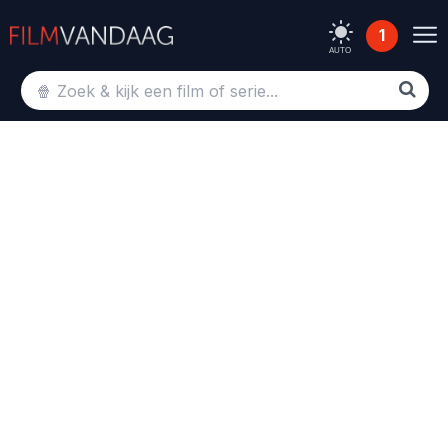
1
AUTO