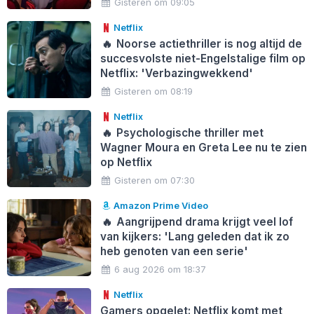
Gisteren om 09:05
Netflix
🔥
Noorse actiethriller is nog altijd de
succesvolste niet-Engelstalige film op
Netflix: 'Verbazingwekkend'
Gisteren om 08:19
Netflix
🔥
Psychologische thriller met
Wagner Moura en Greta Lee nu te zien
op Netflix
Gisteren om 07:30
Amazon Prime Video
🔥
Aangrijpend drama krijgt veel lof
van kijkers: 'Lang geleden dat ik zo
heb genoten van een serie'
6 aug 2026 om 18:37
Netflix
Gamers opgelet: Netflix komt met