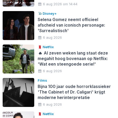
6 aug 2026 om 14:44
Disney+
Selena Gomez neemt officieel
afscheid van iconisch personage:
'Surrealistisch'
6 aug 2026
Netflix
🔥
Al zeven weken lang staat deze
megahit hoog bovenaan op Netflix:
'Wat een steengoede serie!'
6 aug 2026
Films
Bijna 100 jaar oude horrorklassieker
'The Cabinet of Dr. Caligari' krijgt
moderne herinterpretatie
6 aug 2026
Netflix