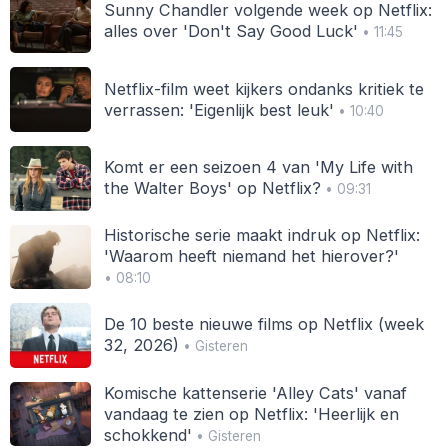
Sunny Chandler volgende week op Netflix:
alles over 'Don't Say Good Luck'
• 11:45
Netflix-film weet kijkers ondanks kritiek te
verrassen: 'Eigenlijk best leuk'
• 10:40
Komt er een seizoen 4 van 'My Life with
the Walter Boys' op Netflix?
• 09:31
Historische serie maakt indruk op Netflix:
'Waarom heeft niemand het hierover?'
• 08:10
De 10 beste nieuwe films op Netflix (week
32, 2026)
• Gisteren
Komische kattenserie 'Alley Cats' vanaf
vandaag te zien op Netflix: 'Heerlijk en
schokkend'
• Gisteren