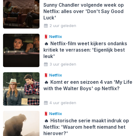
Sunny Chandler volgende week op
Netflix: alles over 'Don't Say Good
Luck'
2 uur geleden
Netflix
🔥
Netflix-film weet kijkers ondanks
kritiek te verrassen: 'Eigenlijk best
leuk'
3 uur geleden
Netflix
🔥
Komt er een seizoen 4 van 'My Life
with the Walter Boys' op Netflix?
4 uur geleden
Netflix
🔥
Historische serie maakt indruk op
Netflix: 'Waarom heeft niemand het
hierover?'