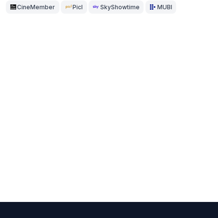
CineMember
Picl
SkyShowtime
MUBI