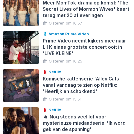
Meer MomTok-drama op komst: 'The
Secret Lives of Mormon Wives' keert
terug met 20 afleveringen
Gisteren om 16:57
Amazon Prime Video
Prime Video neemt kijkers mee naar
Lil Kleines grootste concert ooit in
'LIVE KLEINE'
Gisteren om 16:25
Netflix
Komische kattenserie 'Alley Cats'
vanaf vandaag te zien op Netflix:
'Heerlijk en schokkend'
Gisteren om 15:51
Netflix
🔥
Nog steeds veel lof voor
mysterieuze misdaadserie: 'Ik word
gek van de spanning'