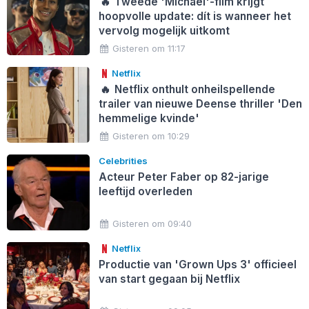
🔥
Tweede 'Michael'-film krijgt
hoopvolle update: dít is wanneer het
vervolg mogelijk uitkomt
Gisteren om 11:17
Netflix
🔥
Netflix onthult onheilspellende
trailer van nieuwe Deense thriller 'Den
hemmelige kvinde'
Gisteren om 10:29
Celebrities
Acteur Peter Faber op 82-jarige
leeftijd overleden
Gisteren om 09:40
Netflix
Productie van 'Grown Ups 3' officieel
van start gegaan bij Netflix