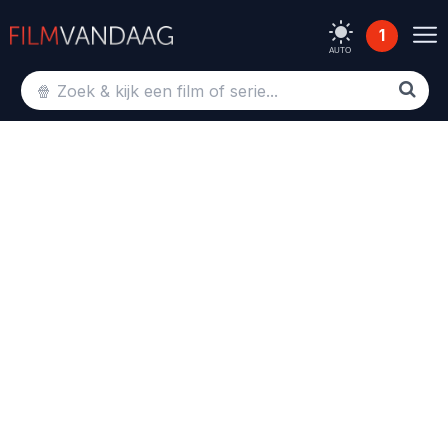
1
AUTO