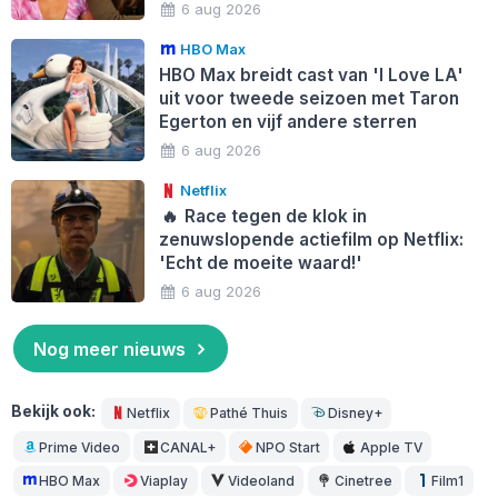
6 aug 2026
HBO Max
HBO Max breidt cast van 'I Love LA'
uit voor tweede seizoen met Taron
Egerton en vijf andere sterren
6 aug 2026
Netflix
🔥
Race tegen de klok in
zenuwslopende actiefilm op Netflix:
'Echt de moeite waard!'
6 aug 2026
Nog meer nieuws
Bekijk ook:
Netflix
Pathé Thuis
Disney+
Prime Video
CANAL+
NPO Start
Apple TV
HBO Max
Viaplay
Videoland
Cinetree
Film1