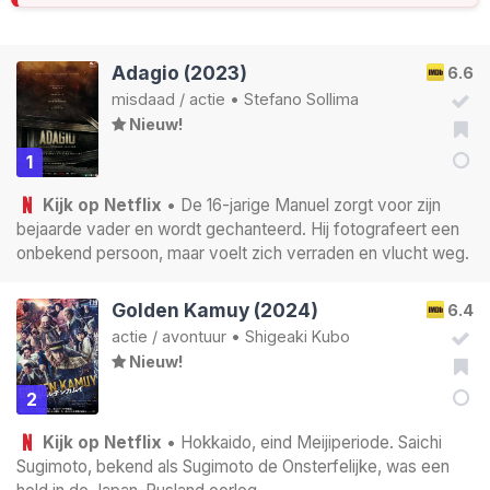
Adagio (2023)
6.6
misdaad
/
actie
•
Stefano Sollima
Nieuw!
1
Kijk op Netflix
• De 16-jarige Manuel zorgt voor zijn
bejaarde vader en wordt gechanteerd. Hij fotografeert een
onbekend persoon, maar voelt zich verraden en vlucht weg.
Golden Kamuy (2024)
6.4
actie
/
avontuur
•
Shigeaki Kubo
Nieuw!
2
Kijk op Netflix
• Hokkaido, eind Meijiperiode. Saichi
Sugimoto, bekend als Sugimoto de Onsterfelijke, was een