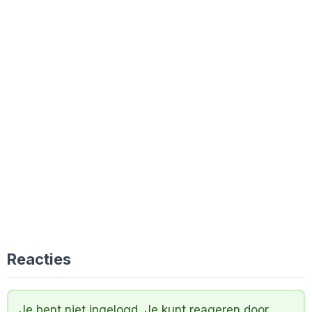
Reacties
Je bent niet ingelogd. Je kunt reageren door