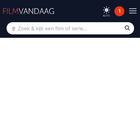
1
AUTO