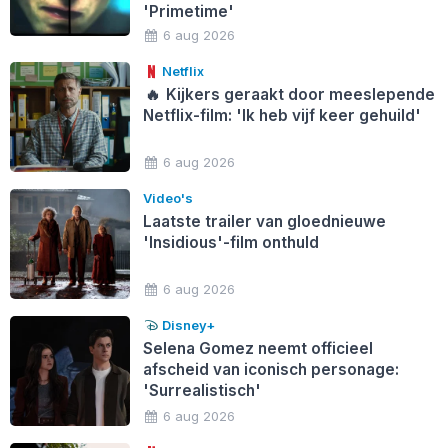
'Primetime'
6 aug 2026
Netflix
🔥
Kijkers geraakt door meeslepende
Netflix-film: 'Ik heb vijf keer gehuild'
6 aug 2026
Video's
Laatste trailer van gloednieuwe
'Insidious'-film onthuld
6 aug 2026
Disney+
Selena Gomez neemt officieel
afscheid van iconisch personage:
'Surrealistisch'
6 aug 2026