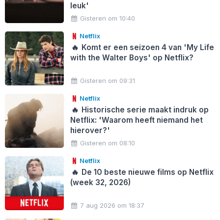
leuk'
Gisteren om 10:40
Netflix
🔥
Komt er een seizoen 4 van 'My Life
with the Walter Boys' op Netflix?
Gisteren om 09:31
Netflix
🔥
Historische serie maakt indruk op
Netflix: 'Waarom heeft niemand het
hierover?'
Gisteren om 08:10
Netflix
🔥
De 10 beste nieuwe films op Netflix
(week 32, 2026)
7 aug 2026 om 18:37