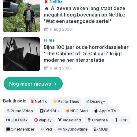
Netflix
🔥
Al zeven weken lang staat deze
megahit hoog bovenaan op Netflix:
'Wat een steengoede serie!'
6 aug 2026
Films
Bijna 100 jaar oude horrorklassieker
'The Cabinet of Dr. Caligari' krijgt
moderne herinterpretatie
6 aug 2026
Nog meer nieuws
Bekijk ook:
Netflix
Pathé Thuis
Disney+
Prime Video
CANAL+
NPO Start
Apple TV
HBO Max
Viaplay
Videoland
Cinetree
Film1
CineMember
Picl
SkyShowtime
MUBI