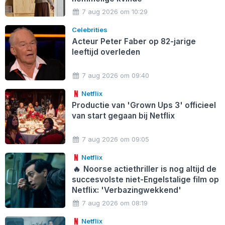
7 aug 2026 om 10:29
Celebrities
Acteur Peter Faber op 82-jarige
leeftijd overleden
7 aug 2026 om 09:40
Netflix
Productie van 'Grown Ups 3' officieel
van start gegaan bij Netflix
7 aug 2026 om 09:05
Netflix
🔥
Noorse actiethriller is nog altijd de
succesvolste niet-Engelstalige film op
Netflix: 'Verbazingwekkend'
7 aug 2026 om 08:19
Netflix