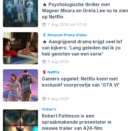
🔥
Psychologische thriller met
Wagner Moura en Greta Lee nu te zien
op Netflix
7 aug 2026 om 07:30
Amazon Prime Video
🔥
Aangrijpend drama krijgt veel lof
van kijkers: 'Lang geleden dat ik zo
heb genoten van een serie'
6 aug 2026
Netflix
Gamers opgelet: Netflix komt met
exclusief voorproefje van 'GTA VI'
6 aug 2026
Video's
Robert Pattinson is een
spraakmakende presentator in
nieuwe trailer van A24-film