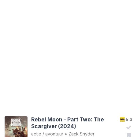
Rebel Moon - Part Two: The
5.3
Scargiver (2024)
actie
/
avontuur
•
Zack Snyder