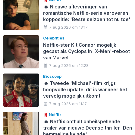
🔥
Nieuwe afleveringen van
romantische Netflix-serie veroveren
koppositie: 'Beste seizoen tot nu toe'
7 aug 2026 om 13:17
Celebrities
Netflix-ster Kit Connor mogelijk
gecast als Cyclops in 'X-Men'-reboot
van Marvel
7 aug 2026 om 12:28
Bioscoop
🔥
Tweede 'Michael'-film krijgt
hoopvolle update: dít is wanneer het
vervolg mogelijk uitkomt
7 aug 2026 om 11:17
Netflix
🔥
Netflix onthult onheilspellende
trailer van nieuwe Deense thriller 'Den
hemmelige kvinde'