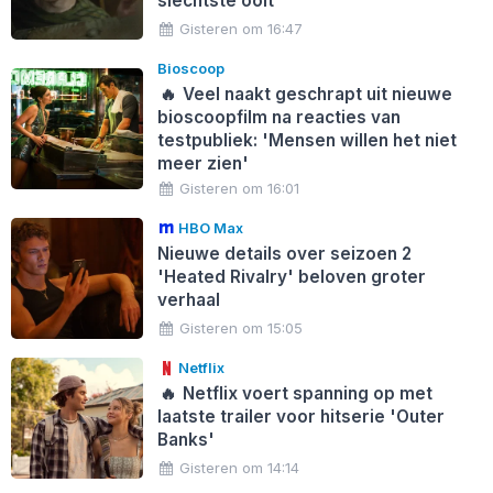
slechtste ooit'
Gisteren om 16:47
Bioscoop
🔥
Veel naakt geschrapt uit nieuwe
bioscoopfilm na reacties van
testpubliek: 'Mensen willen het niet
meer zien'
Gisteren om 16:01
HBO Max
Nieuwe details over seizoen 2
'Heated Rivalry' beloven groter
verhaal
Gisteren om 15:05
Netflix
🔥
Netflix voert spanning op met
laatste trailer voor hitserie 'Outer
Banks'
Gisteren om 14:14