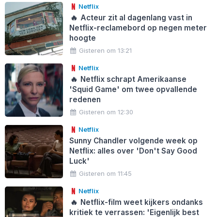
Netflix
🔥
Acteur zit al dagenlang vast in
Netflix-reclamebord op negen meter
hoogte
Gisteren om 13:21
Netflix
🔥
Netflix schrapt Amerikaanse
'Squid Game' om twee opvallende
redenen
Gisteren om 12:30
Netflix
Sunny Chandler volgende week op
Netflix: alles over 'Don't Say Good
Luck'
Gisteren om 11:45
Netflix
🔥
Netflix-film weet kijkers ondanks
kritiek te verrassen: 'Eigenlijk best