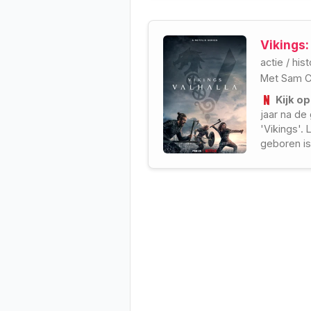
Vikings:
actie
/
hist
Met
Sam C
Kijk op
jaar na de
'Vikings'. 
geboren is
Groenland