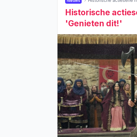
Historische actieserie m
Nieuws
Historische acties
'Genieten dit!'