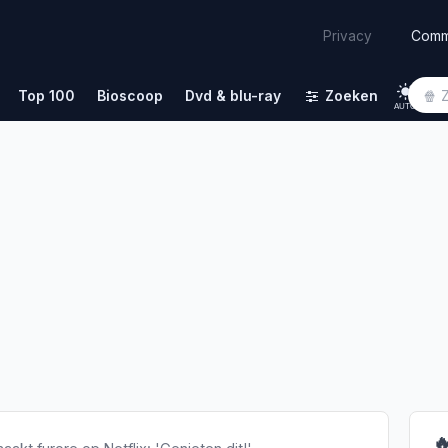
Comm
Privacy
Top 100
Bioscoop
Dvd & blu-ray
Zoeken
AUTO
