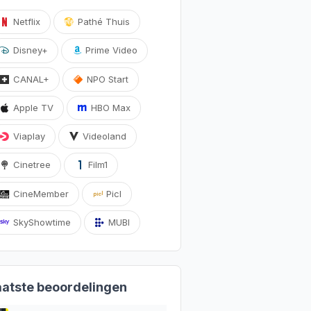
Netflix
Pathé Thuis
Disney+
Prime Video
CANAL+
NPO Start
Apple TV
HBO Max
Viaplay
Videoland
Cinetree
Film1
CineMember
Picl
SkyShowtime
MUBI
aatste beoordelingen