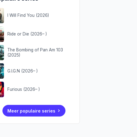
I Will Find You (2026)
Ride or Die (2026– )
The Bombing of Pan Am 103
(2025)
G.I.G.N (2026– )
Furious (2026– )
Meer populaire series