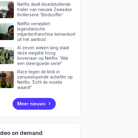
Netflix deelt bloedstollende
trailer van nieuwe Zweedse
thrillerserie 'Blodsoffer'
Netflix verwijdert
legendarische
miljardenfranchise binnenkort
uit het aanbod
Al zeven weken lang staat
deze megahit hoog
bovenaan op Netflix: 'Wat
een steengoede serie!'
Race tegen de klok in
zenuwslopende actiefilm op
Netflix: 'Echt de moeite
waard!'
Meer nieuws
ideo on demand