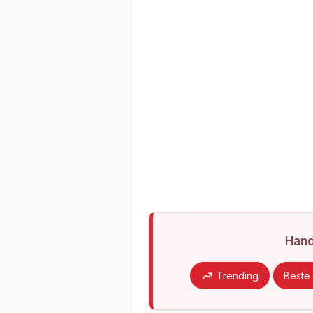
Han
Trending
Beste 