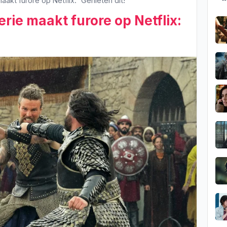
aakt furore op Netflix: 'Genieten dit!'
erie maakt furore op Netflix: