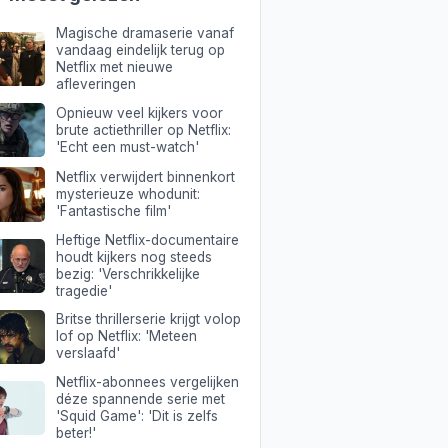
Magische dramaserie vanaf
vandaag eindelijk terug op
Netflix met nieuwe
afleveringen
Opnieuw veel kijkers voor
brute actiethriller op Netflix:
'Echt een must-watch'
Netflix verwijdert binnenkort
mysterieuze whodunit:
'Fantastische film'
Heftige Netflix-documentaire
houdt kijkers nog steeds
bezig: 'Verschrikkelijke
tragedie'
Britse thrillerserie krijgt volop
lof op Netflix: 'Meteen
verslaafd'
Netflix-abonnees vergelijken
déze spannende serie met
'Squid Game': 'Dit is zelfs
beter!'