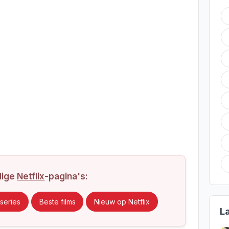
dige
Netflix
-pagina's:
series
Beste films
Nieuw op Netflix
L