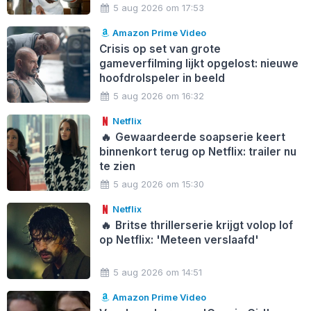
5 aug 2026 om 17:53
Amazon Prime Video
Crisis op set van grote
gameverfilming lijkt opgelost: nieuwe
hoofdrolspeler in beeld
5 aug 2026 om 16:32
Netflix
🔥
Gewaardeerde soapserie keert
binnenkort terug op Netflix: trailer nu
te zien
5 aug 2026 om 15:30
Netflix
🔥
Britse thrillerserie krijgt volop lof
op Netflix: 'Meteen verslaafd'
5 aug 2026 om 14:51
Amazon Prime Video