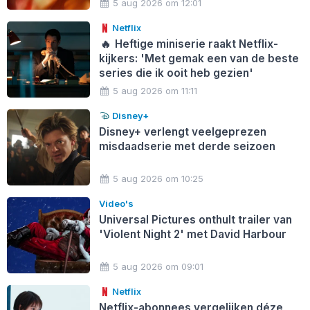
5 aug 2026 om 12:01
Netflix
🔥
Heftige miniserie raakt Netflix-
kijkers: 'Met gemak een van de beste
series die ik ooit heb gezien'
5 aug 2026 om 11:11
Disney+
Disney+ verlengt veelgeprezen
misdaadserie met derde seizoen
5 aug 2026 om 10:25
Video's
Universal Pictures onthult trailer van
'Violent Night 2' met David Harbour
5 aug 2026 om 09:01
Netflix
Netflix-abonnees vergelijken déze