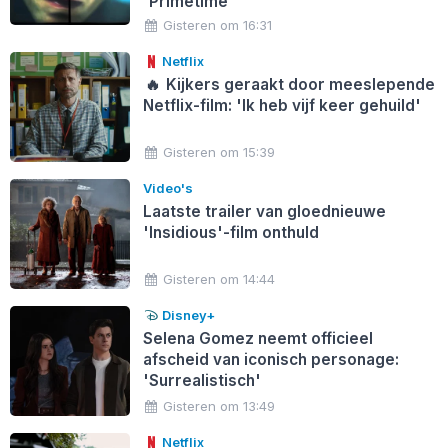
'Primetime'
Gisteren om 16:31
Netflix
🔥
Kijkers geraakt door meeslepende
Netflix-film: 'Ik heb vijf keer gehuild'
Gisteren om 15:39
Video's
Laatste trailer van gloednieuwe
'Insidious'-film onthuld
Gisteren om 14:44
Disney+
Selena Gomez neemt officieel
afscheid van iconisch personage:
'Surrealistisch'
Gisteren om 13:49
Netflix