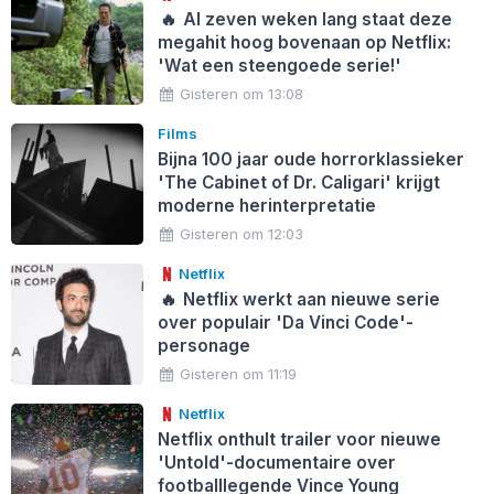
🔥
Al zeven weken lang staat deze
megahit hoog bovenaan op Netflix:
'Wat een steengoede serie!'
Gisteren om 13:08
Films
Bijna 100 jaar oude horrorklassieker
'The Cabinet of Dr. Caligari' krijgt
moderne herinterpretatie
Gisteren om 12:03
Netflix
🔥
Netflix werkt aan nieuwe serie
over populair 'Da Vinci Code'-
personage
Gisteren om 11:19
Netflix
Netflix onthult trailer voor nieuwe
'Untold'-documentaire over
footballlegende Vince Young