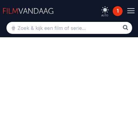
1
AUTO