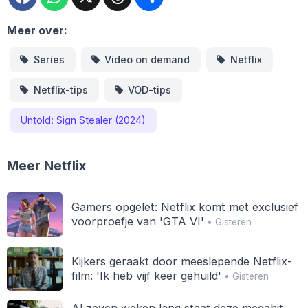
Meer over:
Series
Video on demand
Netflix
Netflix-tips
VOD-tips
Untold: Sign Stealer (2024)
Meer Netflix
Gamers opgelet: Netflix komt met exclusief
voorproefje van 'GTA VI'
• Gisteren
Kijkers geraakt door meeslepende Netflix-
film: 'Ik heb vijf keer gehuild'
• Gisteren
Al zeven weken lang staat deze megahit