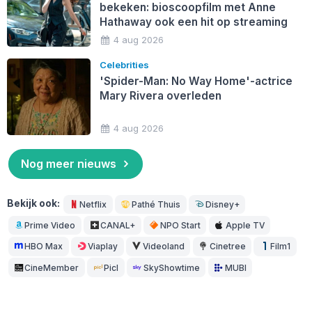
bekeken: bioscoopfilm met Anne
Hathaway ook een hit op streaming
4 aug 2026
Celebrities
'Spider-Man: No Way Home'-actrice
Mary Rivera overleden
4 aug 2026
Nog meer nieuws
Bekijk ook:
Netflix
Pathé Thuis
Disney+
Prime Video
CANAL+
NPO Start
Apple TV
HBO Max
Viaplay
Videoland
Cinetree
Film1
CineMember
Picl
SkyShowtime
MUBI