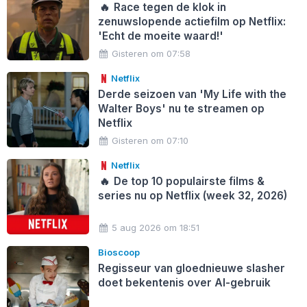
🔥
Race tegen de klok in
zenuwslopende actiefilm op Netflix:
'Echt de moeite waard!'
Gisteren om 07:58
Netflix
Derde seizoen van 'My Life with the
Walter Boys' nu te streamen op
Netflix
Gisteren om 07:10
Netflix
🔥
De top 10 populairste films &
series nu op Netflix (week 32, 2026)
5 aug 2026 om 18:51
Bioscoop
Regisseur van gloednieuwe slasher
doet bekentenis over AI-gebruik