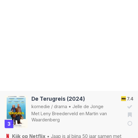
De Terugreis (2024)
7.4
komedie
/
drama
•
Jelle de Jonge
Met
Leny Breederveld
en
Martin van
Waardenberg
3
Kijk op Netflix
• Jaap is al bijna 50 jaar samen met