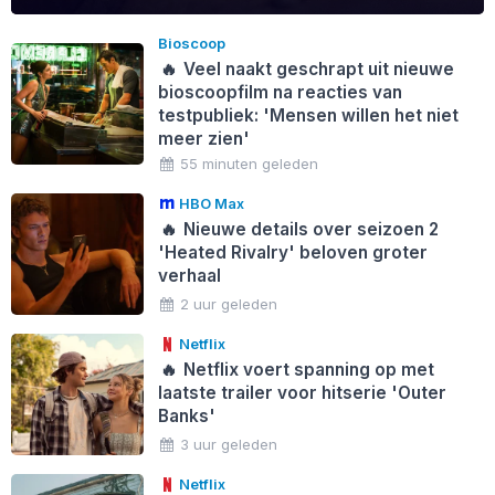
Bioscoop
🔥
Veel naakt geschrapt uit nieuwe
bioscoopfilm na reacties van
testpubliek: 'Mensen willen het niet
meer zien'
55 minuten geleden
HBO Max
🔥
Nieuwe details over seizoen 2
'Heated Rivalry' beloven groter
verhaal
2 uur geleden
Netflix
🔥
Netflix voert spanning op met
laatste trailer voor hitserie 'Outer
Banks'
3 uur geleden
Netflix