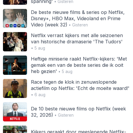
spanning'
• Gisteren
De beste nieuwe films & series op Netflix,
Disney+, HBO Max, Videoland en Prime
Video (week 32)
• Gisteren
Netflix verrast kijkers met alle seizoenen
van historische dramaserie 'The Tudors'
• 5 aug
Heftige miniserie raakt Netflix-kijkers: 'Met
gemak een van de beste series die ik ooit
heb gezien'
• 5 aug
Race tegen de klok in zenuwslopende
actiefilm op Netflix: 'Echt de moeite waard!'
• 6 aug
De 10 beste nieuwe films op Netflix (week
32, 2026)
• Gisteren
Kijkers geraakt door meeslepende Netflix-