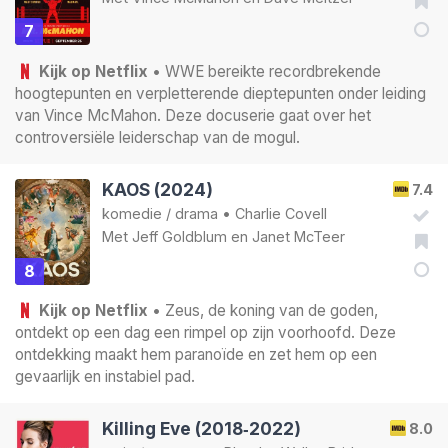
7
Kijk op Netflix
• WWE bereikte recordbrekende
hoogtepunten en verpletterende dieptepunten onder leiding
van Vince McMahon. Deze docuserie gaat over het
controversiële leiderschap van de mogul.
KAOS (2024)
7.4
komedie
/
drama
•
Charlie Covell
Met
Jeff Goldblum
en
Janet McTeer
8
Kijk op Netflix
• Zeus, de koning van de goden,
ontdekt op een dag een rimpel op zijn voorhoofd. Deze
ontdekking maakt hem paranoïde en zet hem op een
gevaarlijk en instabiel pad.
Killing Eve (2018‑2022)
8.0