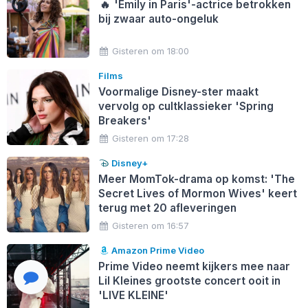
🔥
'Emily in Paris'-actrice betrokken
bij zwaar auto-ongeluk
Gisteren om 18:00
Films
Voormalige Disney-ster maakt
vervolg op cultklassieker 'Spring
Breakers'
Gisteren om 17:28
Disney+
Meer MomTok-drama op komst: 'The
Secret Lives of Mormon Wives' keert
terug met 20 afleveringen
Gisteren om 16:57
Amazon Prime Video
Prime Video neemt kijkers mee naar
Lil Kleines grootste concert ooit in
'LIVE KLEINE'