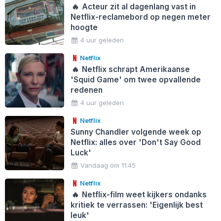
🔥
Acteur zit al dagenlang vast in
Netflix-reclamebord op negen meter
hoogte
4 uur geleden
Netflix
🔥
Netflix schrapt Amerikaanse
'Squid Game' om twee opvallende
redenen
4 uur geleden
Netflix
Sunny Chandler volgende week op
Netflix: alles over 'Don't Say Good
Luck'
Vandaag om 11:45
Netflix
🔥
Netflix-film weet kijkers ondanks
kritiek te verrassen: 'Eigenlijk best
leuk'