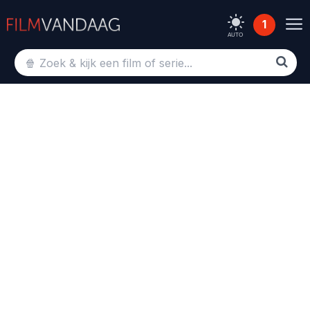
1
AUTO