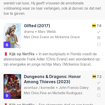
wereld van luxe. Hij geeft vrouwen de emotionele
voldoening waar ze naar verlangen, ook al durven ze dat niet
toe te geven.
Gifted (2017)
7.6
drama
•
Marc Webb
Met
Chris Evans
en
Mckenna Grace
8
Kijk op Netflix
• In een kustplaats in Florida voedt de
alleenstaande Frank Adler (Chris Evans) een wonderkind op:
zijn energieke en jonge nichtje Mary (Mckenna Grace).
Dungeons & Dragons: Honor
7.2
Among Thieves (2023)
avontuur
/
komedie
•
John Francis Daley
Met
Chris Pine
en
Michelle Rodriguez
9