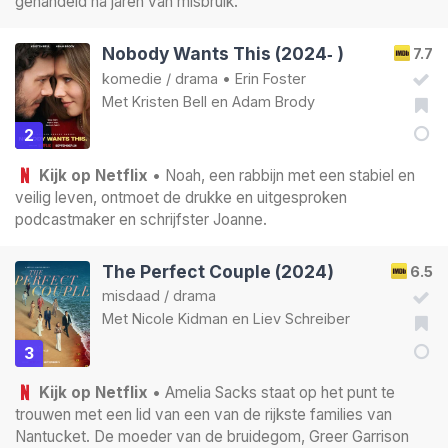
gehandeld na jaren van misbruik.
Nobody Wants This (2024‑ )
7.7
komedie
/
drama
•
Erin Foster
Met
Kristen Bell
en
Adam Brody
2
Kijk op Netflix
• Noah, een rabbijn met een stabiel en
veilig leven, ontmoet de drukke en uitgesproken
podcastmaker en schrijfster Joanne.
The Perfect Couple (2024)
6.5
misdaad
/
drama
Met
Nicole Kidman
en
Liev Schreiber
3
Kijk op Netflix
• Amelia Sacks staat op het punt te
trouwen met een lid van een van de rijkste families van
Nantucket. De moeder van de bruidegom, Greer Garrison