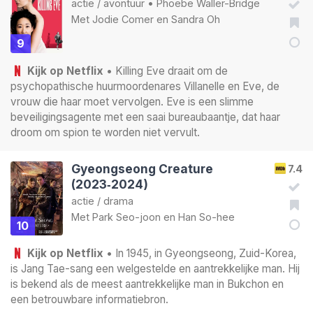
actie
/
avontuur
•
Phoebe Waller-Bridge
Met
Jodie Comer
en
Sandra Oh
9
Kijk op Netflix
• Killing Eve draait om de
psychopathische huurmoordenares Villanelle en Eve, de
vrouw die haar moet vervolgen. Eve is een slimme
beveiligingsagente met een saai bureaubaantje, dat haar
droom om spion te worden niet vervult.
Gyeongseong Creature
7.4
(2023‑2024)
actie
/
drama
Met
Park Seo-joon
en
Han So-hee
10
Kijk op Netflix
• In 1945, in Gyeongseong, Zuid-Korea,
is Jang Tae-sang een welgestelde en aantrekkelijke man. Hij
is bekend als de meest aantrekkelijke man in Bukchon en
een betrouwbare informatiebron.