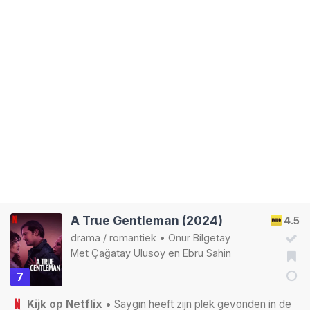
A True Gentleman (2024)
4.5
drama
/
romantiek
•
Onur Bilgetay
Met
Çağatay Ulusoy
en
Ebru Sahin
7
Kijk op Netflix
• Saygın heeft zijn plek gevonden in de