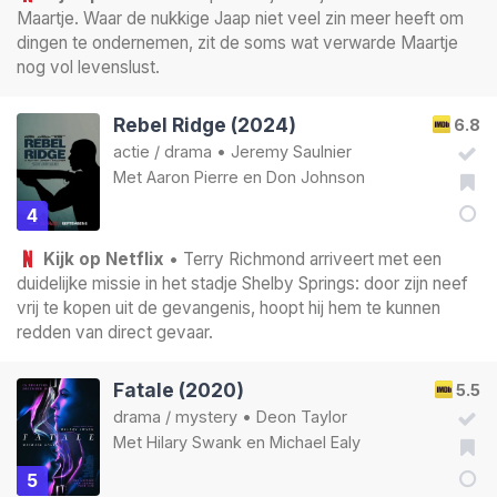
Maartje. Waar de nukkige Jaap niet veel zin meer heeft om
dingen te ondernemen, zit de soms wat verwarde Maartje
nog vol levenslust.
Rebel Ridge (2024)
6.8
actie
/
drama
•
Jeremy Saulnier
Met
Aaron Pierre
en
Don Johnson
4
Kijk op Netflix
• Terry Richmond arriveert met een
duidelijke missie in het stadje Shelby Springs: door zijn neef
vrij te kopen uit de gevangenis, hoopt hij hem te kunnen
redden van direct gevaar.
Fatale (2020)
5.5
drama
/
mystery
•
Deon Taylor
Met
Hilary Swank
en
Michael Ealy
5