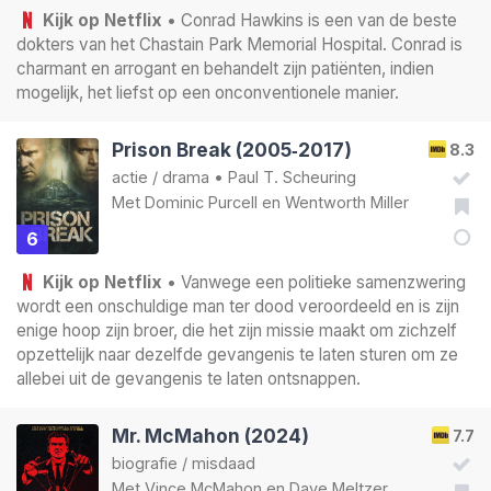
Kijk op Netflix
• Conrad Hawkins is een van de beste
dokters van het Chastain Park Memorial Hospital. Conrad is
charmant en arrogant en behandelt zijn patiënten, indien
mogelijk, het liefst op een onconventionele manier.
Prison Break (2005‑2017)
8.3
actie
/
drama
•
Paul T. Scheuring
Met
Dominic Purcell
en
Wentworth Miller
6
Kijk op Netflix
• Vanwege een politieke samenzwering
wordt een onschuldige man ter dood veroordeeld en is zijn
enige hoop zijn broer, die het zijn missie maakt om zichzelf
opzettelijk naar dezelfde gevangenis te laten sturen om ze
allebei uit de gevangenis te laten ontsnappen.
Mr. McMahon (2024)
7.7
biografie
/
misdaad
Met
Vince McMahon
en
Dave Meltzer