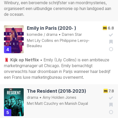
Winbury, een beroemde schrijfster van moordmysteries,
organiseert een uitbundige ceremonie op hun landgoed aan
de oceaan.
Emily in Paris (2020‑ )
6.8
komedie
/
drama
•
Darren Star
Met
Lily Collins
en
Philippine Leroy-
Beaulieu
4
Kijk op Netflix
• Emily (Lily Collins) is een ambitieuze
marketingmanager uit Chicago. Emily bemachtigt
onverwachts haar droombaan in Parijs wanneer haar bedrijf
een Frans luxe marketingbureau overneemt.
The Resident (2018‑2023)
7.8
drama
•
Amy Holden Jones
Met
Matt Czuchry
en
Manish Dayal
5