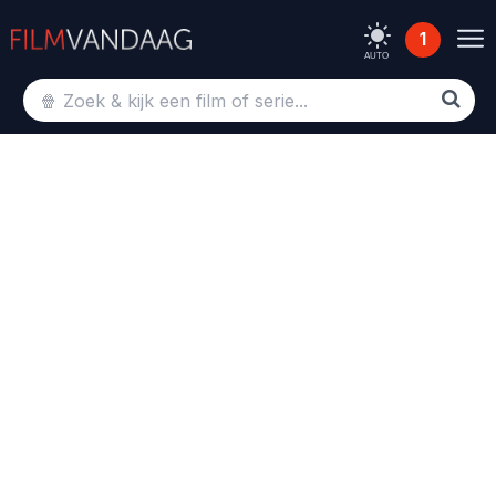
1
AUTO