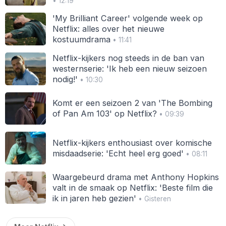
• 12:19
'My Brilliant Career' volgende week op
Netflix: alles over het nieuwe
kostuumdrama
• 11:41
Netflix-kijkers nog steeds in de ban van
westernserie: 'Ik heb een nieuw seizoen
nodig!'
• 10:30
Komt er een seizoen 2 van 'The Bombing
of Pan Am 103' op Netflix?
• 09:39
Netflix-kijkers enthousiast over komische
misdaadserie: 'Echt heel erg goed'
• 08:11
Waargebeurd drama met Anthony Hopkins
valt in de smaak op Netflix: 'Beste film die
ik in jaren heb gezien'
• Gisteren