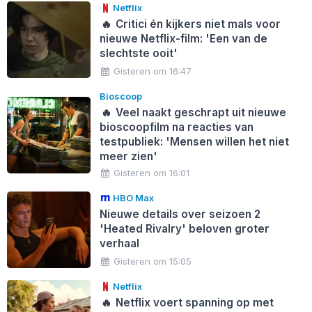
Netflix
🔥
Critici én kijkers niet mals voor
nieuwe Netflix-film: 'Een van de
slechtste ooit'
Gisteren om 16:47
Bioscoop
🔥
Veel naakt geschrapt uit nieuwe
bioscoopfilm na reacties van
testpubliek: 'Mensen willen het niet
meer zien'
Gisteren om 16:01
HBO Max
Nieuwe details over seizoen 2
'Heated Rivalry' beloven groter
verhaal
Gisteren om 15:05
Netflix
🔥
Netflix voert spanning op met