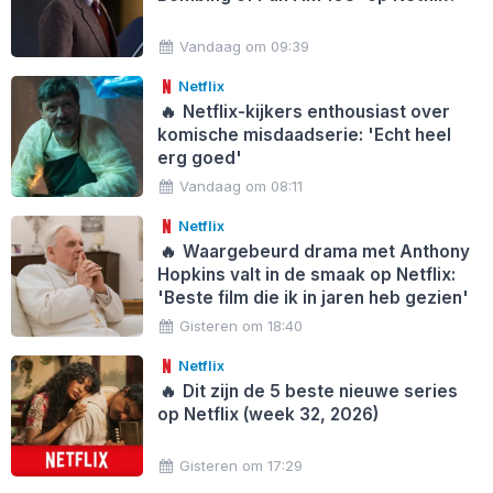
Vandaag om 09:39
Netflix
🔥
Netflix-kijkers enthousiast over
komische misdaadserie: 'Echt heel
erg goed'
Vandaag om 08:11
Netflix
🔥
Waargebeurd drama met Anthony
Hopkins valt in de smaak op Netflix:
'Beste film die ik in jaren heb gezien'
Gisteren om 18:40
Netflix
🔥
Dit zijn de 5 beste nieuwe series
op Netflix (week 32, 2026)
Gisteren om 17:29