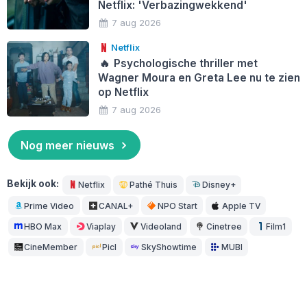
Netflix: 'Verbazingwekkend'
7 aug 2026
Netflix
🔥
Psychologische thriller met
Wagner Moura en Greta Lee nu te zien
op Netflix
7 aug 2026
Nog meer nieuws
Bekijk ook:
Netflix
Pathé Thuis
Disney+
Prime Video
CANAL+
NPO Start
Apple TV
HBO Max
Viaplay
Videoland
Cinetree
Film1
CineMember
Picl
SkyShowtime
MUBI