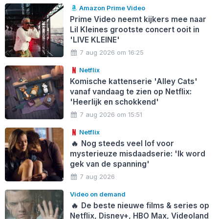
Amazon Prime Video
Prime Video neemt kijkers mee naar
Lil Kleines grootste concert ooit in
'LIVE KLEINE'
7 aug 2026 om 16:25
Netflix
Komische kattenserie 'Alley Cats'
vanaf vandaag te zien op Netflix:
'Heerlijk en schokkend'
7 aug 2026 om 15:51
Netflix
🔥
Nog steeds veel lof voor
mysterieuze misdaadserie: 'Ik word
gek van de spanning'
7 aug 2026
Video on demand
🔥
De beste nieuwe films & series op
Netflix, Disney+, HBO Max, Videoland