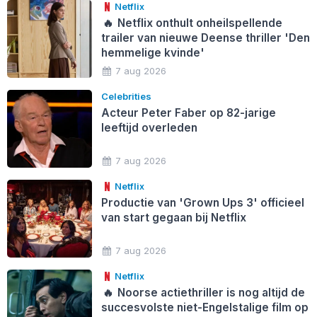
Netflix
🔥
Netflix onthult onheilspellende
trailer van nieuwe Deense thriller 'Den
hemmelige kvinde'
7 aug 2026
Celebrities
Acteur Peter Faber op 82-jarige
leeftijd overleden
7 aug 2026
Netflix
Productie van 'Grown Ups 3' officieel
van start gegaan bij Netflix
7 aug 2026
Netflix
🔥
Noorse actiethriller is nog altijd de
succesvolste niet-Engelstalige film op