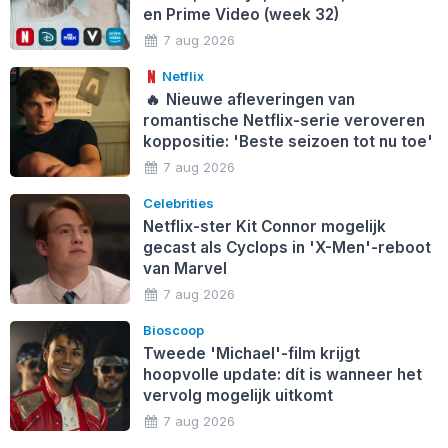
en Prime Video (week 32)
7 aug 2026
Netflix
🔥
Nieuwe afleveringen van
romantische Netflix-serie veroveren
koppositie: 'Beste seizoen tot nu toe'
7 aug 2026
Celebrities
Netflix-ster Kit Connor mogelijk
gecast als Cyclops in 'X-Men'-reboot
van Marvel
7 aug 2026
Bioscoop
Tweede 'Michael'-film krijgt
hoopvolle update: dít is wanneer het
vervolg mogelijk uitkomt
7 aug 2026