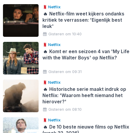
Netflix
🔥
Netflix-film weet kijkers ondanks
kritiek te verrassen: 'Eigenlijk best
leuk'
Gisteren om 10:40
Netflix
🔥
Komt er een seizoen 4 van 'My Life
with the Walter Boys' op Netflix?
Gisteren om 09:31
Netflix
🔥
Historische serie maakt indruk op
Netflix: 'Waarom heeft niemand het
hierover?'
Gisteren om 08:10
Netflix
🔥
De 10 beste nieuwe films op Netflix