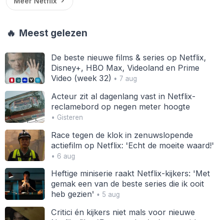
Meer Netflix
🔥
Meest gelezen
De beste nieuwe films & series op Netflix,
Disney+, HBO Max, Videoland en Prime
Video (week 32)
• 7 aug
Acteur zit al dagenlang vast in Netflix-
reclamebord op negen meter hoogte
• Gisteren
Race tegen de klok in zenuwslopende
actiefilm op Netflix: 'Echt de moeite waard!'
• 6 aug
Heftige miniserie raakt Netflix-kijkers: 'Met
gemak een van de beste series die ik ooit
heb gezien'
• 5 aug
Critici én kijkers niet mals voor nieuwe