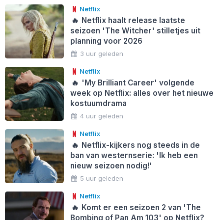
Netflix
🔥
Netflix haalt release laatste
seizoen 'The Witcher' stilletjes uit
planning voor 2026
3 uur geleden
Netflix
🔥
'My Brilliant Career' volgende
week op Netflix: alles over het nieuwe
kostuumdrama
4 uur geleden
Netflix
🔥
Netflix-kijkers nog steeds in de
ban van westernserie: 'Ik heb een
nieuw seizoen nodig!'
5 uur geleden
Netflix
🔥
Komt er een seizoen 2 van 'The
Bombing of Pan Am 103' op Netflix?