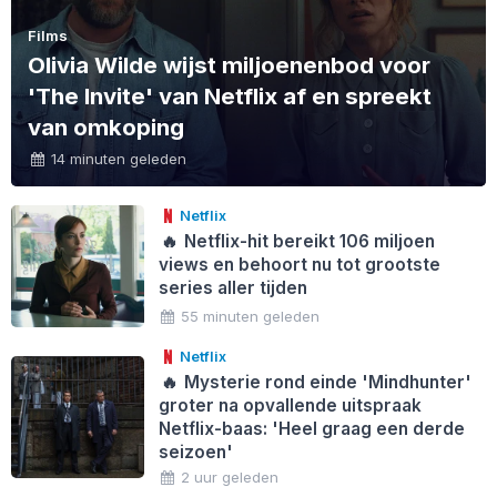
Films
Olivia Wilde wijst miljoenenbod voor
'The Invite' van Netflix af en spreekt
van omkoping
14 minuten geleden
Netflix
🔥
Netflix-hit bereikt 106 miljoen
views en behoort nu tot grootste
series aller tijden
55 minuten geleden
Netflix
🔥
Mysterie rond einde 'Mindhunter'
groter na opvallende uitspraak
Netflix-baas: 'Heel graag een derde
seizoen'
2 uur geleden