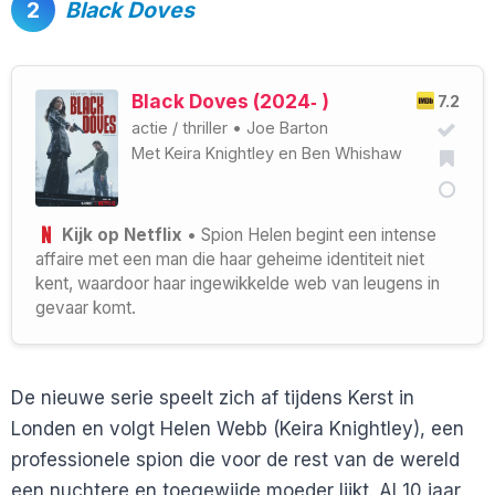
2
Black Doves
Black Doves (2024‑ )
7.2
actie
/
thriller
•
Joe Barton
Met
Keira Knightley
en
Ben Whishaw
Kijk op Netflix
• Spion Helen begint een intense
affaire met een man die haar geheime identiteit niet
kent, waardoor haar ingewikkelde web van leugens in
gevaar komt.
De nieuwe serie speelt zich af tijdens Kerst in
Londen en volgt Helen Webb (Keira Knightley), een
professionele spion die voor de rest van de wereld
een nuchtere en toegewijde moeder lijkt. Al 10 jaar