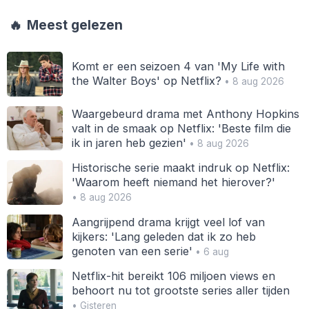
🔥
Meest gelezen
Komt er een seizoen 4 van 'My Life with
the Walter Boys' op Netflix?
• 8 aug 2026
Waargebeurd drama met Anthony Hopkins
valt in de smaak op Netflix: 'Beste film die
ik in jaren heb gezien'
• 8 aug 2026
Historische serie maakt indruk op Netflix:
'Waarom heeft niemand het hierover?'
• 8 aug 2026
Aangrijpend drama krijgt veel lof van
kijkers: 'Lang geleden dat ik zo heb
genoten van een serie'
• 6 aug
Netflix-hit bereikt 106 miljoen views en
behoort nu tot grootste series aller tijden
• Gisteren