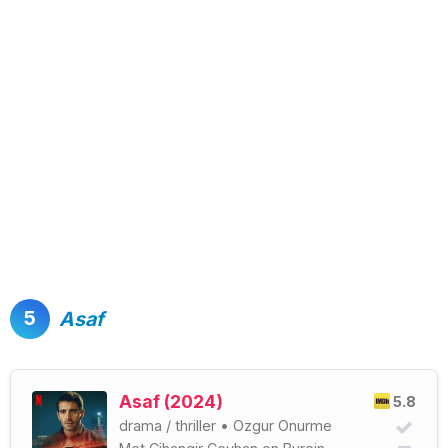
5
Asaf
Asaf (2024)
5.8
drama
/
thriller
•
Ozgur Onurme