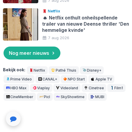
7 aug 2026
Netflix
🔥
Netflix onthult onheilspellende
trailer van nieuwe Deense thriller 'Den
hemmelige kvinde'
7 aug 2026
Nog meer nieuws
Bekijk ook:
Netflix
Pathé Thuis
Disney+
Prime Video
CANAL+
NPO Start
Apple TV
HBO Max
Viaplay
Videoland
Cinetree
Film1
CineMember
Picl
SkyShowtime
MUBI