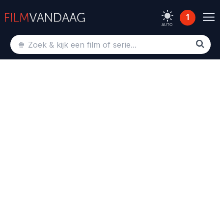
1
AUTO