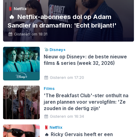
Netflix
🔥
Netflix-abonnees dol op Adam
Sandler in dramafilm: 'Echt briljant!'
Gisteren om 18:31
Disney+
Nieuw op Disney+: de beste nieuwe
films & series (week 32, 2026)
Gisteren om 17:20
Films
'The Breakfast Club'-ster onthult na
jaren plannen voor vervolgfilm: 'Ze
zouden in de dertig zijn'
Gisteren om 16:34
Netflix
🔥
Ricky Gervais heeft er een