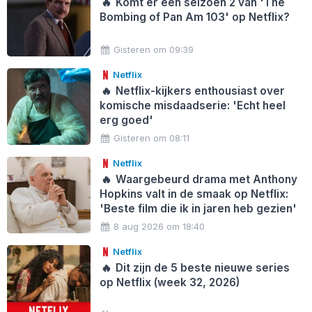
🔥
Komt er een seizoen 2 van 'The
Bombing of Pan Am 103' op Netflix?
Gisteren om 09:39
Netflix
🔥
Netflix-kijkers enthousiast over
komische misdaadserie: 'Echt heel
erg goed'
Gisteren om 08:11
Netflix
🔥
Waargebeurd drama met Anthony
Hopkins valt in de smaak op Netflix:
'Beste film die ik in jaren heb gezien'
8 aug 2026 om 18:40
Netflix
🔥
Dit zijn de 5 beste nieuwe series
op Netflix (week 32, 2026)