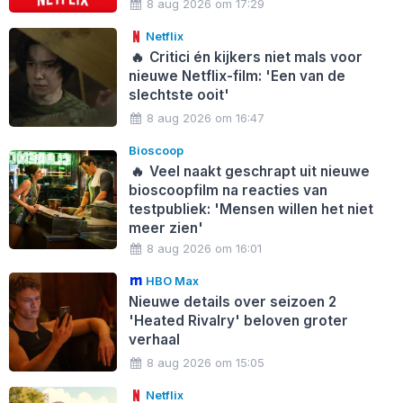
8 aug 2026 om 17:29
Netflix
🔥
Critici én kijkers niet mals voor
nieuwe Netflix-film: 'Een van de
slechtste ooit'
8 aug 2026 om 16:47
Bioscoop
🔥
Veel naakt geschrapt uit nieuwe
bioscoopfilm na reacties van
testpubliek: 'Mensen willen het niet
meer zien'
8 aug 2026 om 16:01
HBO Max
Nieuwe details over seizoen 2
'Heated Rivalry' beloven groter
verhaal
8 aug 2026 om 15:05
Netflix