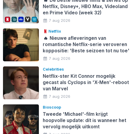
🔥
De beste nieuwe films & series op
Netflix, Disney+, HBO Max, Videoland
en Prime Video (week 32)
7 aug 2026
Netflix
🔥
Nieuwe afleveringen van
romantische Netflix-serie veroveren
koppositie: 'Beste seizoen tot nu toe'
7 aug 2026
Celebrities
Netflix-ster Kit Connor mogelijk
gecast als Cyclops in 'X-Men'-reboot
van Marvel
7 aug 2026
Bioscoop
Tweede 'Michael'-film krijgt
hoopvolle update: dít is wanneer het
vervolg mogelijk uitkomt