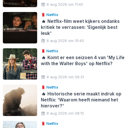
8 aug 2026 om 11:45
Netflix
🔥
Netflix-film weet kijkers ondanks
kritiek te verrassen: 'Eigenlijk best
leuk'
8 aug 2026 om 10:40
Netflix
🔥
Komt er een seizoen 4 van 'My Life
with the Walter Boys' op Netflix?
8 aug 2026 om 09:31
Netflix
🔥
Historische serie maakt indruk op
Netflix: 'Waarom heeft niemand het
hierover?'
8 aug 2026 om 08:10
Netflix