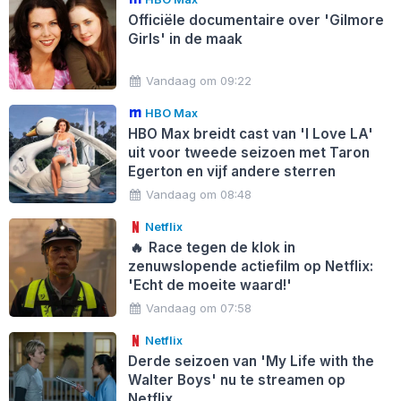
Officiële documentaire over 'Gilmore
Girls' in de maak
Vandaag om 09:22
HBO Max
HBO Max breidt cast van 'I Love LA'
uit voor tweede seizoen met Taron
Egerton en vijf andere sterren
Vandaag om 08:48
Netflix
🔥
Race tegen de klok in
zenuwslopende actiefilm op Netflix:
'Echt de moeite waard!'
Vandaag om 07:58
Netflix
Derde seizoen van 'My Life with the
Walter Boys' nu te streamen op
Netflix