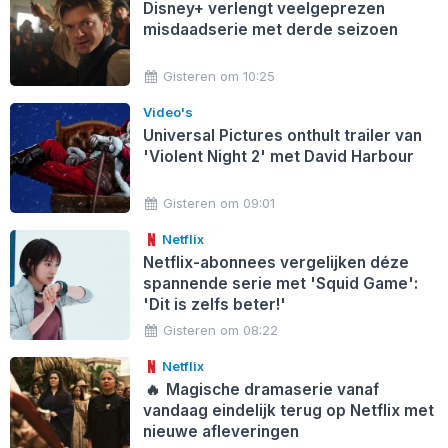
Disney+ verlengt veelgeprezen
misdaadserie met derde seizoen
Gisteren om 10:25
Video's
Universal Pictures onthult trailer van
'Violent Night 2' met David Harbour
Gisteren om 09:01
Netflix
Netflix-abonnees vergelijken déze
spannende serie met 'Squid Game':
'Dit is zelfs beter!'
Gisteren om 08:22
Netflix
🔥
Magische dramaserie vanaf
vandaag eindelijk terug op Netflix met
nieuwe afleveringen