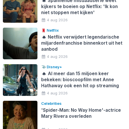
🔥
Spannende misdaadserie weet
kijkers te boeien op Netflix: 'Ik kon
niet stoppen met kijken'
4 aug 2026
Netflix
🔥
Netflix verwijdert legendarische
miljardenfranchise binnenkort uit het
aanbod
4 aug 2026
Disney+
🔥
Al meer dan 15 miljoen keer
bekeken: bioscoopfilm met Anne
Hathaway ook een hit op streaming
4 aug 2026
Celebrities
'Spider-Man: No Way Home'-actrice
Mary Rivera overleden