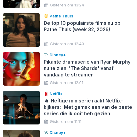
Gisteren om 13:24
Pathé Thuis
De top 10 populairste films nu op
Pathé Thuis (week 32, 2026)
Gisteren om 12:40
Disney+
Pikante dramaserie van Ryan Murphy
nu te zien: 'The Shards' vanaf
vandaag te streamen
Gisteren om 12:01
Netflix
🔥
Heftige miniserie raakt Netflix-
kijkers: 'Met gemak een van de beste
series die ik ooit heb gezien'
Gisteren om 11:11
Disney+