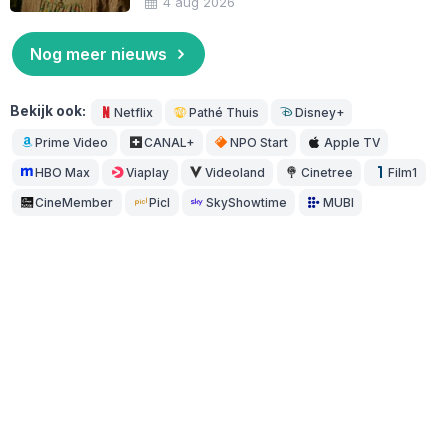
4 aug 2026
Nog meer nieuws
Bekijk ook:
Netflix
Pathé Thuis
Disney+
Prime Video
CANAL+
NPO Start
Apple TV
HBO Max
Viaplay
Videoland
Cinetree
Film1
CineMember
Picl
SkyShowtime
MUBI