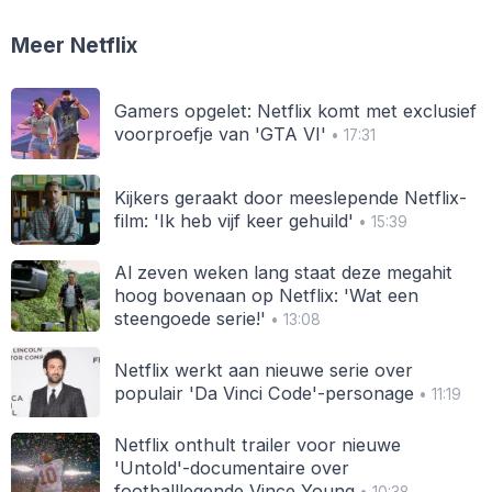
Meer Netflix
Gamers opgelet: Netflix komt met exclusief
voorproefje van 'GTA VI'
• 17:31
Kijkers geraakt door meeslepende Netflix-
film: 'Ik heb vijf keer gehuild'
• 15:39
Al zeven weken lang staat deze megahit
hoog bovenaan op Netflix: 'Wat een
steengoede serie!'
• 13:08
Netflix werkt aan nieuwe serie over
populair 'Da Vinci Code'-personage
• 11:19
Netflix onthult trailer voor nieuwe
'Untold'-documentaire over
footballlegende Vince Young