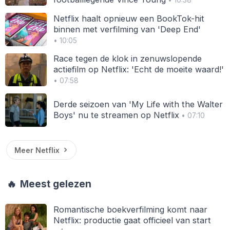
• 10:38
Netflix haalt opnieuw een BookTok-hit
binnen met verfilming van 'Deep End'
• 10:05
Race tegen de klok in zenuwslopende
actiefilm op Netflix: 'Echt de moeite waard!'
• 07:58
Derde seizoen van 'My Life with the Walter
Boys' nu te streamen op Netflix
• 07:10
Meer Netflix
🔥
Meest gelezen
Romantische boekverfilming komt naar
Netflix: productie gaat officieel van start