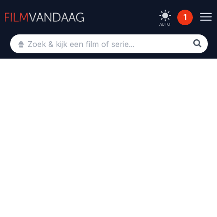
1
AUTO