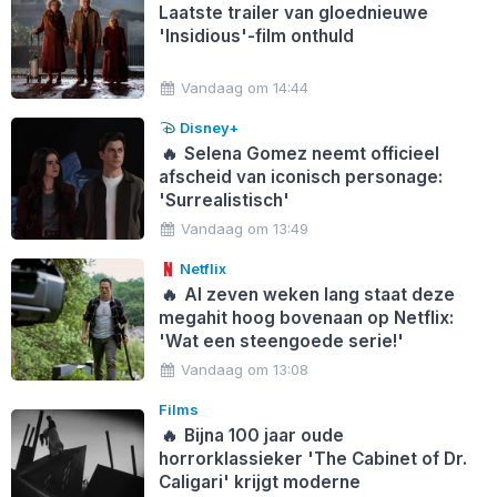
Laatste trailer van gloednieuwe
'Insidious'-film onthuld
Vandaag om 14:44
Disney+
🔥
Selena Gomez neemt officieel
afscheid van iconisch personage:
'Surrealistisch'
Vandaag om 13:49
Netflix
🔥
Al zeven weken lang staat deze
megahit hoog bovenaan op Netflix:
'Wat een steengoede serie!'
Vandaag om 13:08
Films
🔥
Bijna 100 jaar oude
horrorklassieker 'The Cabinet of Dr.
Caligari' krijgt moderne