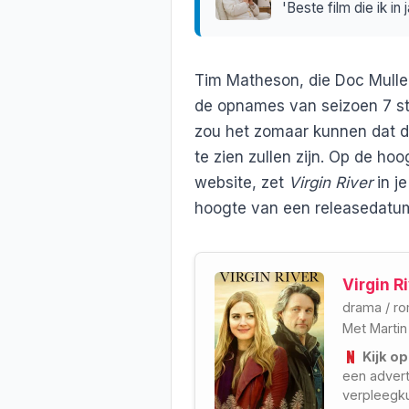
'Beste film die ik in
Tim Matheson, die Doc Mullen
de opnames van seizoen 7 sta
zou het zomaar kunnen dat d
te zien zullen zijn. Op de hoo
website, zet
Virgin River
in je
hoogte van een releasedatu
Virgin Ri
drama
/
ro
Met
Marti
Kijk op
een advert
verpleegku