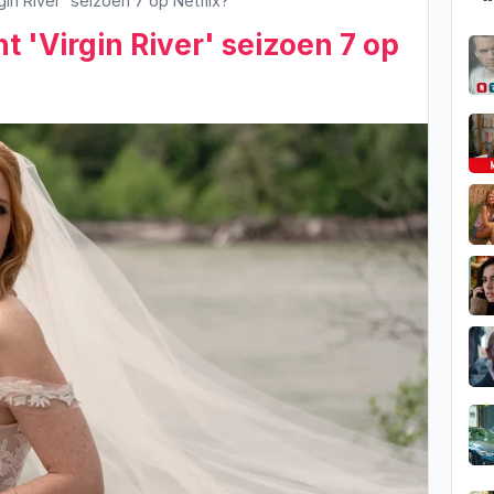
gin River' seizoen 7 op Netflix?
 'Virgin River' seizoen 7 op