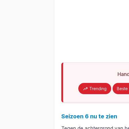
Han
Trending
Beste 
Seizoen 6 nu te zien
Tegen de achtergrond van he