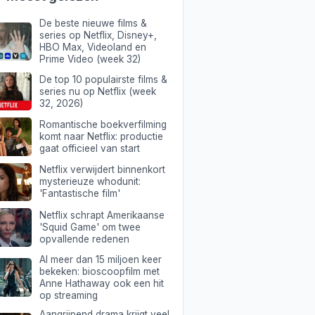
De beste nieuwe films &
series op Netflix, Disney+,
HBO Max, Videoland en
Prime Video (week 32)
De top 10 populairste films &
series nu op Netflix (week
32, 2026)
Romantische boekverfilming
komt naar Netflix: productie
gaat officieel van start
Netflix verwijdert binnenkort
mysterieuze whodunit:
'Fantastische film'
Netflix schrapt Amerikaanse
'Squid Game' om twee
opvallende redenen
Al meer dan 15 miljoen keer
bekeken: bioscoopfilm met
Anne Hathaway ook een hit
op streaming
Aangrijpend drama krijgt veel