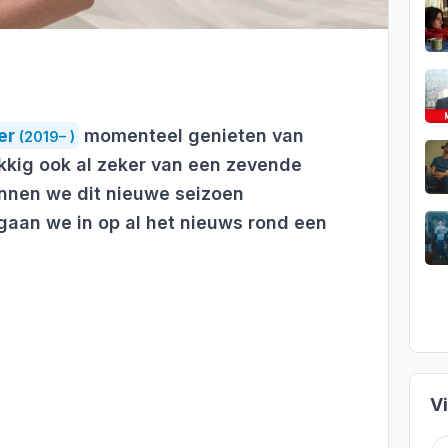
er
momenteel genieten van
(2019– )
ukkig ook al zeker van een zevende
nnen we dit nieuwe seizoen
 gaan we in op al het nieuws rond een
V