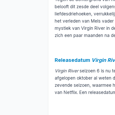
belooft dit zesde deel volge
liefdesdriehoeken, verrukkel
het verleden van Mels vader
mystiek van Virgin River in d
zich een paar maanden na de 
Releasedatum
Virgin Ri
Virgin River
seizoen 6 is nu te
afgelopen oktober al weten d
zevende seizoen, waarmee he
van Netflix. Een releasedatum