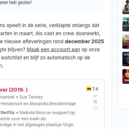
 jaren heb gezien'
s speelt in de serie, verklapte onlangs dat
rten in maart. Als cast en crew doorwerkt,
e nieuwe afleveringen rond
december 2025
gte blijven?
Maak een account aan
op onze
 watchlist en blijf zo automatisch op de
m.
7.4
ver (2019‑ )
mantiek
•
Sue Tenney
n Henderson
en
Alexandra Breckenridge
 Netflix
• Melinda Monroe reageert op
entie voor een baan als
ndige in het afgelegen plaatsje Virgin