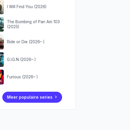
I Will Find You (2026)
The Bombing of Pan Am 103
(2025)
Ride or Die (2026– )
G.I.G.N (2026– )
Furious (2026– )
Meer populaire series