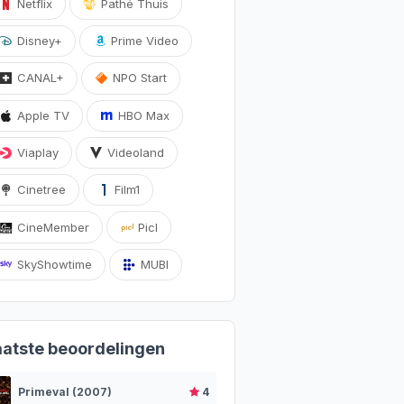
Netflix
Pathé Thuis
Disney+
Prime Video
CANAL+
NPO Start
Apple TV
HBO Max
Viaplay
Videoland
Cinetree
Film1
CineMember
Picl
SkyShowtime
MUBI
aatste beoordelingen
Primeval (2007)
4