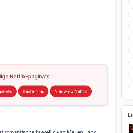
dige
Netflix
-pagina's:
series
Beste films
Nieuw op Netflix
L
t romantische huwelijk van Mel en Jack