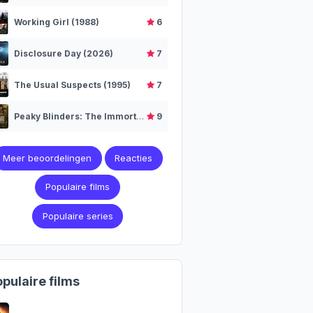
Working Girl (1988)
6
Disclosure Day (2026)
7
The Usual Suspects (1995)
7
Peaky Blinders: The Immortal Man (2026)
9
Meer beoordelingen
Reacties
Populaire films
Populaire series
pulaire films