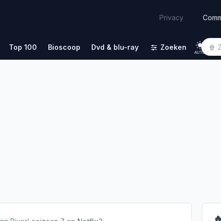
Comm
Privacy
Top 100
Bioscoop
Dvd & blu-ray
Zoeken
AUTO
