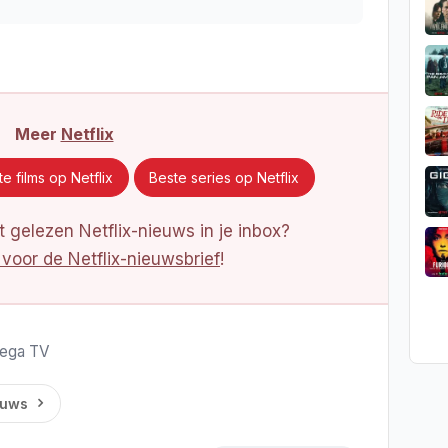
Meer
Netflix
e films op Netflix
Beste series op Netflix
 gelezen Netflix-nieuws in je inbox?
 voor de Netflix-nieuwsbrief
!
 Mega TV
euws