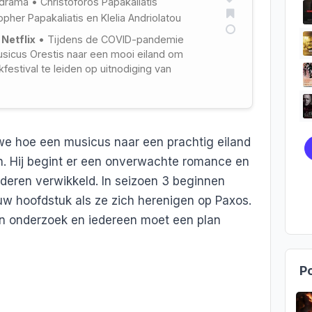
drama
•
Christoforos Papakaliatis
opher Papakaliatis
en
Klelia Andriolatou
 Netflix
• Tijdens de COVID-pandemie
usicus Orestis naar een mooi eiland om
festival te leiden op uitnodiging van
we hoe een musicus naar een prachtig eiland
en. Hij begint er een onverwachte romance en
deren verwikkeld. In seizoen 3 beginnen
euw hoofdstuk als ze zich herenigen op Paxos.
jn onderzoek en iedereen moet een plan
Po