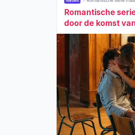
Romantische serie maa
Nieuws
Romantische serie
door de komst va