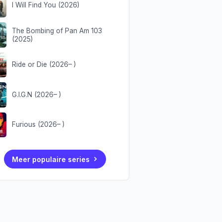
I Will Find You (2026)
The Bombing of Pan Am 103
(2025)
Ride or Die (2026– )
G.I.G.N (2026– )
Furious (2026– )
Meer populaire series