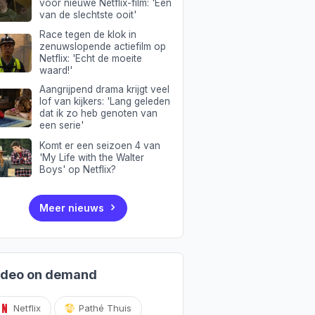
voor nieuwe Netflix-film: 'Een
van de slechtste ooit'
Race tegen de klok in
zenuwslopende actiefilm op
Netflix: 'Echt de moeite
waard!'
Aangrijpend drama krijgt veel
lof van kijkers: 'Lang geleden
dat ik zo heb genoten van
een serie'
Komt er een seizoen 4 van
'My Life with the Walter
Boys' op Netflix?
Meer nieuws
ideo on demand
Netflix
Pathé Thuis