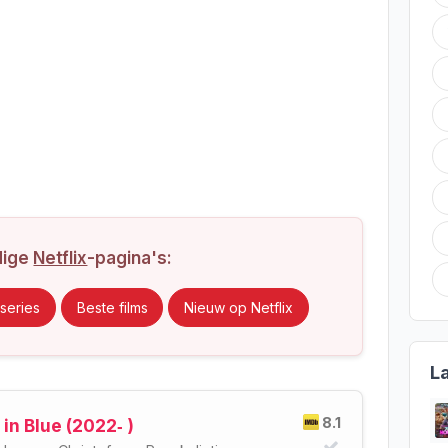
dige
Netflix
-pagina's:
series
Beste films
Nieuw op Netflix
L
8.1
in Blue (2022‑ )