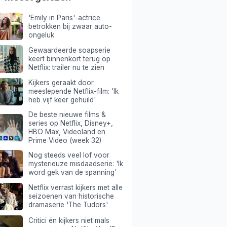
'Emily in Paris'-actrice
betrokken bij zwaar auto-
ongeluk
Gewaardeerde soapserie
keert binnenkort terug op
Netflix: trailer nu te zien
Kijkers geraakt door
meeslepende Netflix-film: 'Ik
heb vijf keer gehuild'
De beste nieuwe films &
series op Netflix, Disney+,
HBO Max, Videoland en
Prime Video (week 32)
Nog steeds veel lof voor
mysterieuze misdaadserie: 'Ik
word gek van de spanning'
Netflix verrast kijkers met alle
seizoenen van historische
dramaserie 'The Tudors'
Critici én kijkers niet mals