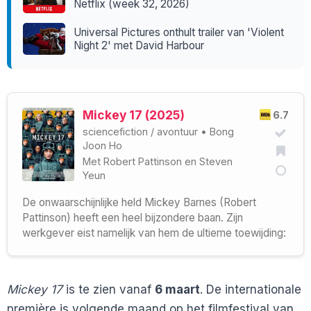
Netflix (week 32, 2026)
Universal Pictures onthult trailer van 'Violent
Night 2' met David Harbour
Mickey 17 (2025)
6.7
sciencefiction
/
avontuur
•
Bong
Joon Ho
Met
Robert Pattinson
en
Steven
Yeun
De onwaarschijnlijke held Mickey Barnes (Robert
Pattinson) heeft een heel bijzondere baan. Zijn
werkgever eist namelijk van hem de ultieme toewijding:
Mickey 17
is te zien vanaf
6 maart
. De internationale
première is volgende maand op het filmfestival van