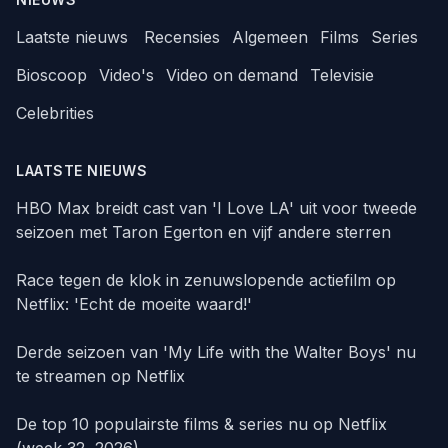
Laatste nieuws
Recensies
Algemeen
Films
Series
Bioscoop
Video's
Video on demand
Televisie
Celebrities
LAATSTE NIEUWS
HBO Max breidt cast van 'I Love LA' uit voor tweede
seizoen met Taron Egerton en vijf andere sterren
Race tegen de klok in zenuwslopende actiefilm op
Netflix: 'Echt de moeite waard!'
Derde seizoen van 'My Life with the Walter Boys' nu
te streamen op Netflix
De top 10 populairste films & series nu op Netflix
(week 32, 2026)