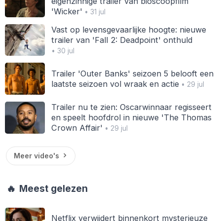
eigenzinnige trailer van bioscoopfilm
'Wicker'
• 31 jul
Vast op levensgevaarlijke hoogte: nieuwe
trailer van 'Fall 2: Deadpoint' onthuld
• 30 jul
Trailer 'Outer Banks' seizoen 5 belooft een
laatste seizoen vol wraak en actie
• 29 jul
Trailer nu te zien: Oscarwinnaar regisseert
en speelt hoofdrol in nieuwe 'The Thomas
Crown Affair'
• 29 jul
Meer video's
🔥
Meest gelezen
Netflix verwijdert binnenkort mysterieuze