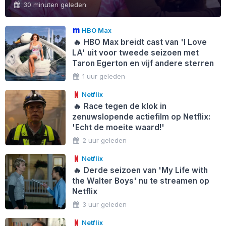
30 minuten geleden
HBO Max
🔥
HBO Max breidt cast van 'I Love
LA' uit voor tweede seizoen met
Taron Egerton en vijf andere sterren
1 uur geleden
Netflix
🔥
Race tegen de klok in
zenuwslopende actiefilm op Netflix:
'Echt de moeite waard!'
2 uur geleden
Netflix
🔥
Derde seizoen van 'My Life with
the Walter Boys' nu te streamen op
Netflix
3 uur geleden
Netflix