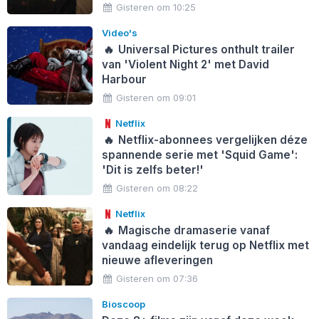
Gisteren om 10:25
Video's
🔥
Universal Pictures onthult trailer
van 'Violent Night 2' met David
Harbour
Gisteren om 09:01
Netflix
🔥
Netflix-abonnees vergelijken déze
spannende serie met 'Squid Game':
'Dit is zelfs beter!'
Gisteren om 08:22
Netflix
🔥
Magische dramaserie vanaf
vandaag eindelijk terug op Netflix met
nieuwe afleveringen
Gisteren om 07:36
Bioscoop