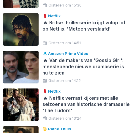
Gisteren om 15:30
Netflix
🔥
Britse thrillerserie krijgt volop lof
op Netflix: 'Meteen verslaafd'
Gisteren om 14:51
Amazon Prime Video
🔥
Van de makers van 'Gossip Girl':
meeslepende nieuwe dramaserie is
nu te zien
Gisteren om 14:12
Netflix
🔥
Netflix verrast kijkers met alle
seizoenen van historische dramaserie
'The Tudors'
Gisteren om 13:24
Pathé Thuis