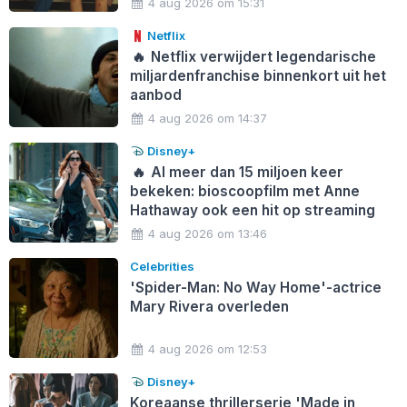
4 aug 2026 om 15:31
Netflix
🔥
Netflix verwijdert legendarische
miljardenfranchise binnenkort uit het
aanbod
4 aug 2026 om 14:37
Disney+
🔥
Al meer dan 15 miljoen keer
bekeken: bioscoopfilm met Anne
Hathaway ook een hit op streaming
4 aug 2026 om 13:46
Celebrities
'Spider-Man: No Way Home'-actrice
Mary Rivera overleden
4 aug 2026 om 12:53
Disney+
Koreaanse thrillerserie 'Made in