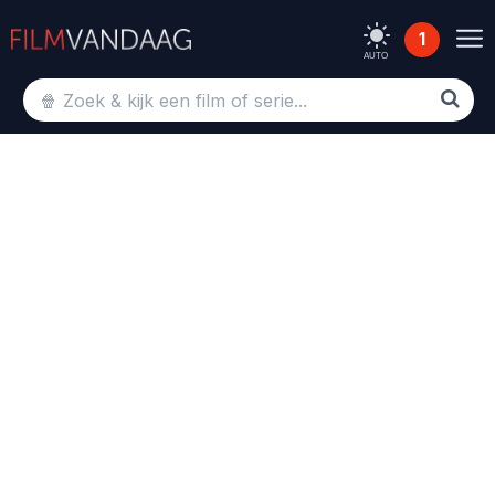
1
AUTO