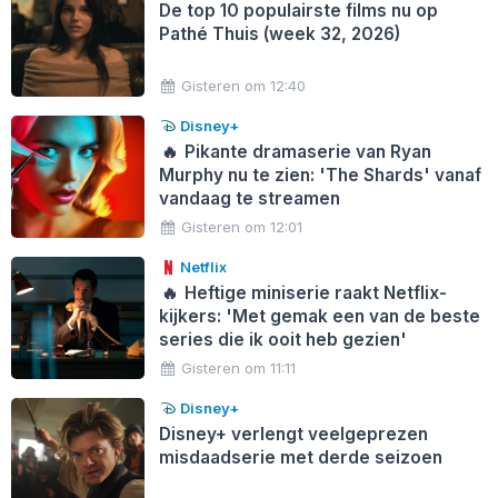
De top 10 populairste films nu op
Pathé Thuis (week 32, 2026)
Gisteren om 12:40
Disney+
🔥
Pikante dramaserie van Ryan
Murphy nu te zien: 'The Shards' vanaf
vandaag te streamen
Gisteren om 12:01
Netflix
🔥
Heftige miniserie raakt Netflix-
kijkers: 'Met gemak een van de beste
series die ik ooit heb gezien'
Gisteren om 11:11
Disney+
Disney+ verlengt veelgeprezen
misdaadserie met derde seizoen