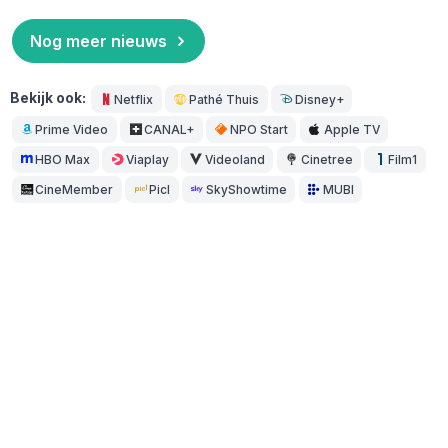
Nog meer nieuws
Bekijk ook:
Netflix
Pathé Thuis
Disney+
Prime Video
CANAL+
NPO Start
Apple TV
HBO Max
Viaplay
Videoland
Cinetree
Film1
CineMember
Picl
SkyShowtime
MUBI