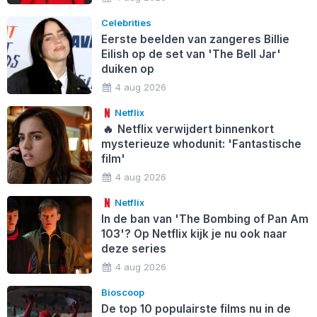
Celebrities
Eerste beelden van zangeres Billie
Eilish op de set van 'The Bell Jar'
duiken op
4 aug 2026
Netflix
🔥
Netflix verwijdert binnenkort
mysterieuze whodunit: 'Fantastische
film'
4 aug 2026
Netflix
In de ban van 'The Bombing of Pan Am
103'? Op Netflix kijk je nu ook naar
deze series
4 aug 2026
Bioscoop
De top 10 populairste films nu in de