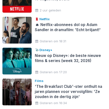
2 uur geleden
Netflix
🔥
Netflix-abonnees dol op Adam
Sandler in dramafilm: 'Echt briljant!'
Gisteren om 18:31
Disney+
Nieuw op Disney+: de beste nieuwe
films & series (week 32, 2026)
Gisteren om 17:20
Films
'The Breakfast Club'-ster onthult na
jaren plannen voor vervolgfilm: 'Ze
zouden in de dertig zijn'
Gisteren om 16:34