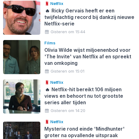
Netflix
🔥
Ricky Gervais heeft er een
twijfelachtig record bij dankzij nieuwe
Netflix-serie
Gisteren om 15:44
Films
Olivia Wilde wijst miljoenenbod voor
'The Invite' van Netflix af en spreekt
van omkoping
Gisteren om 15:01
Netflix
🔥
Netflix-hit bereikt 106 miljoen
views en behoort nu tot grootste
series aller tijden
Gisteren om 14:20
Netflix
Mysterie rond einde 'Mindhunter'
groter na opvallende uitspraak