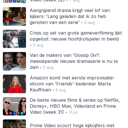
• 7 aug
Aangrijpend drama krijgt veel lof van
kijkers: 'Lang geleden dat ik zo heb
genoten van een serie'
• 6 aug
Crisis op set van grote gameverfilming lijkt
opgelost: nieuwe hoofdrolspeler in beeld
• 5 aug
Van de makers van 'Gossip Girl':
meeslepende nieuwe dramaserie is nu te
zien
• 5 aug
Amazon komt met eerste improvisatie-
sitcom van 'Friends'-bedenker Marta
Kauffman
• 4 aug
De beste nieuwe films & series op Netflix,
Disney+, HBO Max, Videoland en Prime
Video (week 31)
• 31 jul
Prime Video scoort hoge kijkcijfers met