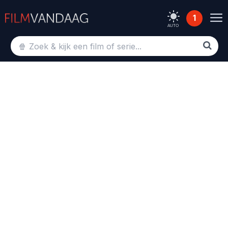
1
AUTO