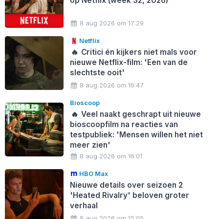
op Netflix (week 32, 2026)
8 aug 2026 om 17:29
Netflix
🔥
Critici én kijkers niet mals voor
nieuwe Netflix-film: 'Een van de
slechtste ooit'
8 aug 2026 om 16:47
Bioscoop
🔥
Veel naakt geschrapt uit nieuwe
bioscoopfilm na reacties van
testpubliek: 'Mensen willen het niet
meer zien'
8 aug 2026 om 16:01
HBO Max
Nieuwe details over seizoen 2
'Heated Rivalry' beloven groter
verhaal
8 aug 2026 om 15:05