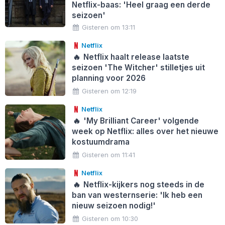
Netflix-baas: 'Heel graag een derde
seizoen'
Gisteren om 13:11
Netflix
🔥
Netflix haalt release laatste
seizoen 'The Witcher' stilletjes uit
planning voor 2026
Gisteren om 12:19
Netflix
🔥
'My Brilliant Career' volgende
week op Netflix: alles over het nieuwe
kostuumdrama
Gisteren om 11:41
Netflix
🔥
Netflix-kijkers nog steeds in de
ban van westernserie: 'Ik heb een
nieuw seizoen nodig!'
Gisteren om 10:30