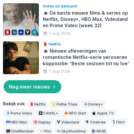
Video on demand
🔥
De beste nieuwe films & series op
Netflix, Disney+, HBO Max, Videoland
en Prime Video (week 32)
7 aug 2026
Netflix
🔥
Nieuwe afleveringen van
romantische Netflix-serie veroveren
koppositie: 'Beste seizoen tot nu toe'
7 aug 2026
Nog meer nieuws
Bekijk ook:
Netflix
Pathé Thuis
Disney+
Prime Video
CANAL+
NPO Start
Apple TV
HBO Max
Viaplay
Videoland
Cinetree
Film1
CineMember
Picl
SkyShowtime
MUBI