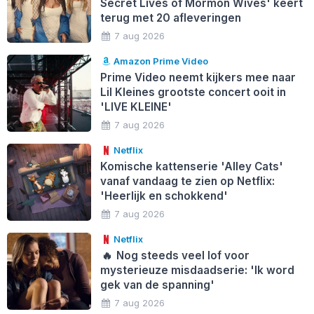
Secret Lives of Mormon Wives' keert
terug met 20 afleveringen
7 aug 2026
Amazon Prime Video
Prime Video neemt kijkers mee naar
Lil Kleines grootste concert ooit in
'LIVE KLEINE'
7 aug 2026
Netflix
Komische kattenserie 'Alley Cats'
vanaf vandaag te zien op Netflix:
'Heerlijk en schokkend'
7 aug 2026
Netflix
🔥
Nog steeds veel lof voor
mysterieuze misdaadserie: 'Ik word
gek van de spanning'
7 aug 2026