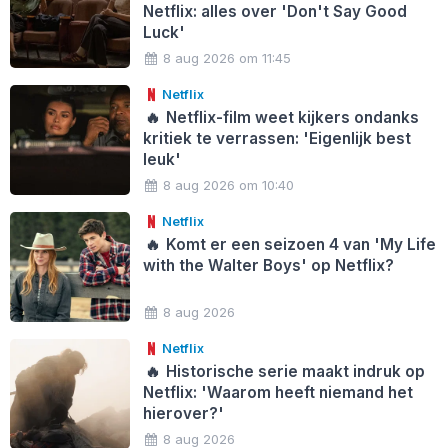
Netflix: alles over 'Don't Say Good
Luck'
8 aug 2026 om 11:45
Netflix
🔥
Netflix-film weet kijkers ondanks
kritiek te verrassen: 'Eigenlijk best
leuk'
8 aug 2026 om 10:40
Netflix
🔥
Komt er een seizoen 4 van 'My Life
with the Walter Boys' op Netflix?
8 aug 2026
Netflix
🔥
Historische serie maakt indruk op
Netflix: 'Waarom heeft niemand het
hierover?'
8 aug 2026