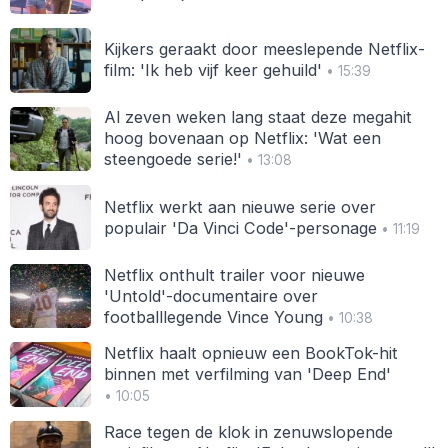
Kijkers geraakt door meeslepende Netflix-
film: 'Ik heb vijf keer gehuild'
• 15:39
Al zeven weken lang staat deze megahit
hoog bovenaan op Netflix: 'Wat een
steengoede serie!'
• 13:08
Netflix werkt aan nieuwe serie over
populair 'Da Vinci Code'-personage
• 11:19
Netflix onthult trailer voor nieuwe
'Untold'-documentaire over
footballlegende Vince Young
• 10:38
Netflix haalt opnieuw een BookTok-hit
binnen met verfilming van 'Deep End'
• 10:05
Race tegen de klok in zenuwslopende