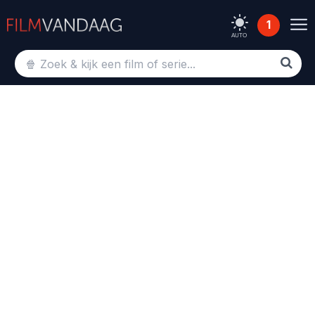
1
AUTO