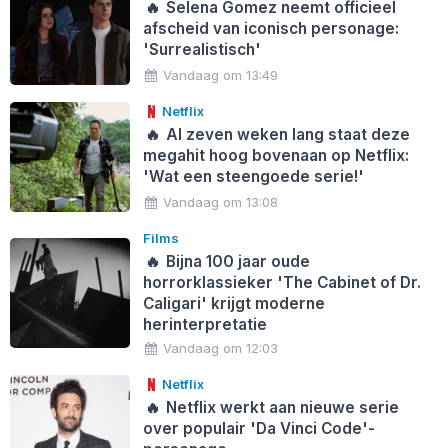
🔥
Selena Gomez neemt officieel
afscheid van iconisch personage:
'Surrealistisch'
Vandaag om 13:49
Netflix
🔥
Al zeven weken lang staat deze
megahit hoog bovenaan op Netflix:
'Wat een steengoede serie!'
Vandaag om 13:08
Films
🔥
Bijna 100 jaar oude
horrorklassieker 'The Cabinet of Dr.
Caligari' krijgt moderne
herinterpretatie
Vandaag om 12:03
Netflix
🔥
Netflix werkt aan nieuwe serie
over populair 'Da Vinci Code'-