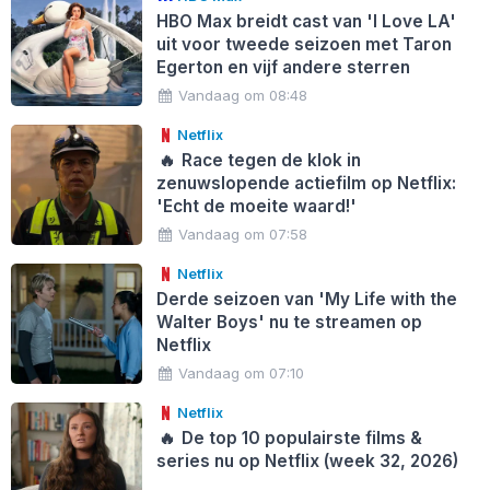
HBO Max breidt cast van 'I Love LA'
uit voor tweede seizoen met Taron
Egerton en vijf andere sterren
Vandaag om 08:48
Netflix
🔥
Race tegen de klok in
zenuwslopende actiefilm op Netflix:
'Echt de moeite waard!'
Vandaag om 07:58
Netflix
Derde seizoen van 'My Life with the
Walter Boys' nu te streamen op
Netflix
Vandaag om 07:10
Netflix
🔥
De top 10 populairste films &
series nu op Netflix (week 32, 2026)