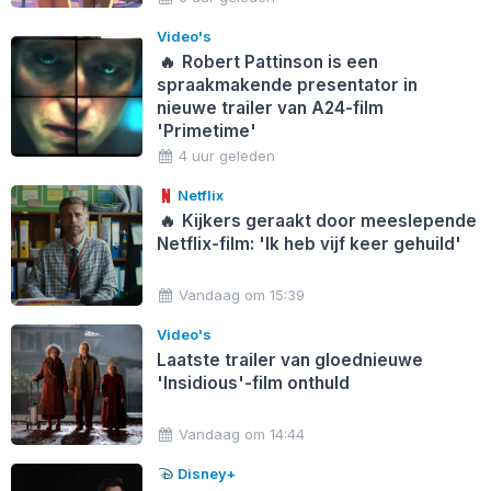
Video's
🔥
Robert Pattinson is een
spraakmakende presentator in
nieuwe trailer van A24-film
'Primetime'
4 uur geleden
Netflix
🔥
Kijkers geraakt door meeslepende
Netflix-film: 'Ik heb vijf keer gehuild'
Vandaag om 15:39
Video's
Laatste trailer van gloednieuwe
'Insidious'-film onthuld
Vandaag om 14:44
Disney+