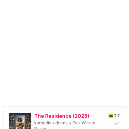
The Residence (2025)
7.7
komedie
/
drama
•
Paul William
Davies