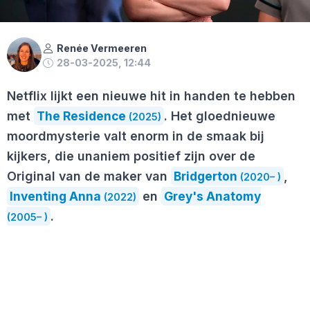
Renée Vermeeren
28-03-2025, 12:44
Netflix lijkt een nieuwe hit in handen te hebben
met
The Residence
. Het gloednieuwe
(2025)
moordmysterie valt enorm in de smaak bij
kijkers, die unaniem positief zijn over de
Original van de maker van
Bridgerton
,
(2020– )
Inventing Anna
en
Grey's Anatomy
(2022)
.
(2005– )