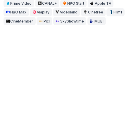
Prime Video
CANAL+
NPO Start
Apple TV
HBO Max
Viaplay
Videoland
Cinetree
Film1
CineMember
Picl
SkyShowtime
MUBI