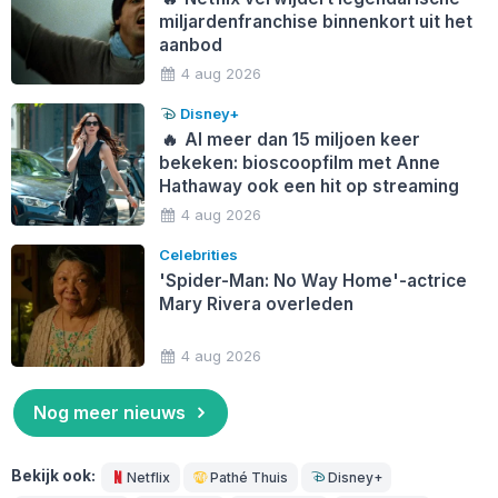
miljardenfranchise binnenkort uit het
aanbod
4 aug 2026
Disney+
🔥
Al meer dan 15 miljoen keer
bekeken: bioscoopfilm met Anne
Hathaway ook een hit op streaming
4 aug 2026
Celebrities
'Spider-Man: No Way Home'-actrice
Mary Rivera overleden
4 aug 2026
Nog meer nieuws
Bekijk ook:
Netflix
Pathé Thuis
Disney+