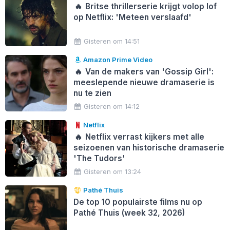
🔥
Britse thrillerserie krijgt volop lof
op Netflix: 'Meteen verslaafd'
Gisteren om 14:51
Amazon Prime Video
🔥
Van de makers van 'Gossip Girl':
meeslepende nieuwe dramaserie is
nu te zien
Gisteren om 14:12
Netflix
🔥
Netflix verrast kijkers met alle
seizoenen van historische dramaserie
'The Tudors'
Gisteren om 13:24
Pathé Thuis
De top 10 populairste films nu op
Pathé Thuis (week 32, 2026)