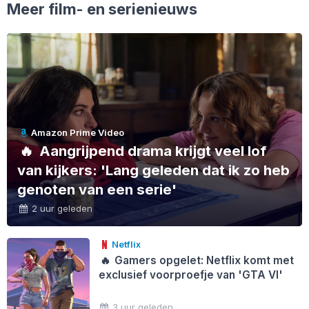
Meer film- en serienieuws
Amazon Prime Video
🔥
Aangrijpend drama krijgt veel lof
van kijkers: 'Lang geleden dat ik zo heb
genoten van een serie'
2 uur geleden
Netflix
🔥
Gamers opgelet: Netflix komt met
exclusief voorproefje van 'GTA VI'
3 uur geleden