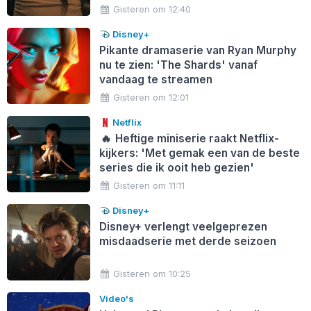
Gisteren om 12:40
Disney+
Pikante dramaserie van Ryan Murphy
nu te zien: 'The Shards' vanaf
vandaag te streamen
Gisteren om 12:01
Netflix
🔥
Heftige miniserie raakt Netflix-
kijkers: 'Met gemak een van de beste
series die ik ooit heb gezien'
Gisteren om 11:11
Disney+
Disney+ verlengt veelgeprezen
misdaadserie met derde seizoen
Gisteren om 10:25
Video's