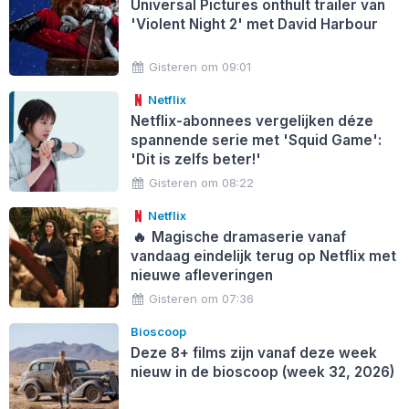
Universal Pictures onthult trailer van
'Violent Night 2' met David Harbour
Gisteren om 09:01
Netflix
Netflix-abonnees vergelijken déze
spannende serie met 'Squid Game':
'Dit is zelfs beter!'
Gisteren om 08:22
Netflix
🔥
Magische dramaserie vanaf
vandaag eindelijk terug op Netflix met
nieuwe afleveringen
Gisteren om 07:36
Bioscoop
Deze 8+ films zijn vanaf deze week
nieuw in de bioscoop (week 32, 2026)