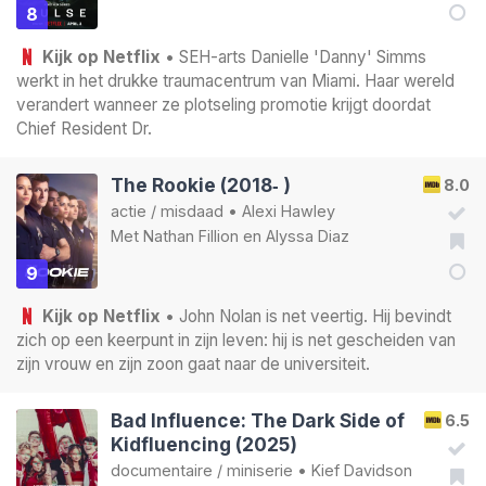
8
Kijk op Netflix
• SEH-arts Danielle 'Danny' Simms
werkt in het drukke traumacentrum van Miami. Haar wereld
verandert wanneer ze plotseling promotie krijgt doordat
Chief Resident Dr.
The Rookie (2018‑ )
8.0
actie
/
misdaad
•
Alexi Hawley
Met
Nathan Fillion
en
Alyssa Diaz
9
Kijk op Netflix
• John Nolan is net veertig. Hij bevindt
zich op een keerpunt in zijn leven: hij is net gescheiden van
zijn vrouw en zijn zoon gaat naar de universiteit.
Bad Influence: The Dark Side of
6.5
Kidfluencing (2025)
documentaire
/
miniserie
•
Kief Davidson