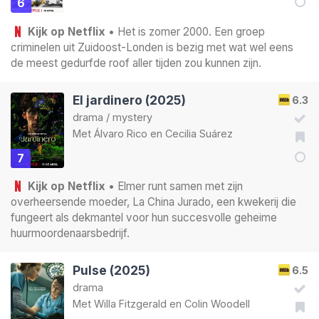
6
Kijk op Netflix
• Het is zomer 2000. Een groep
criminelen uit Zuidoost-Londen is bezig met wat wel eens
de meest gedurfde roof aller tijden zou kunnen zijn.
El jardinero (2025)
6.3
drama
/
mystery
Met
Álvaro Rico
en
Cecilia Suárez
7
Kijk op Netflix
• Elmer runt samen met zijn
overheersende moeder, La China Jurado, een kwekerij die
fungeert als dekmantel voor hun succesvolle geheime
huurmoordenaarsbedrijf.
Pulse (2025)
6.5
drama
Met
Willa Fitzgerald
en
Colin Woodell