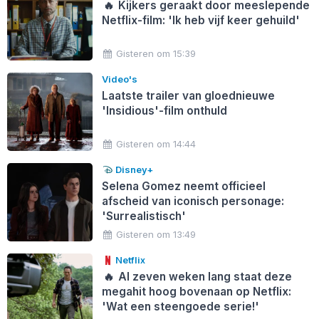
🔥
Kijkers geraakt door meeslepende
Netflix-film: 'Ik heb vijf keer gehuild'
Gisteren om 15:39
Video's
Laatste trailer van gloednieuwe
'Insidious'-film onthuld
Gisteren om 14:44
Disney+
Selena Gomez neemt officieel
afscheid van iconisch personage:
'Surrealistisch'
Gisteren om 13:49
Netflix
🔥
Al zeven weken lang staat deze
megahit hoog bovenaan op Netflix:
'Wat een steengoede serie!'