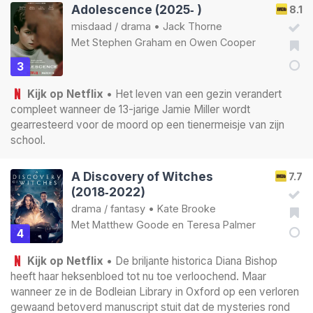
Adolescence (2025‑ )
8.1
misdaad
/
drama
•
Jack Thorne
Met
Stephen Graham
en
Owen Cooper
3
Kijk op Netflix
• Het leven van een gezin verandert
compleet wanneer de 13-jarige Jamie Miller wordt
gearresteerd voor de moord op een tienermeisje van zijn
school.
A Discovery of Witches
7.7
(2018‑2022)
drama
/
fantasy
•
Kate Brooke
Met
Matthew Goode
en
Teresa Palmer
4
Kijk op Netflix
• De briljante historica Diana Bishop
heeft haar heksenbloed tot nu toe verloochend. Maar
wanneer ze in de Bodleian Library in Oxford op een verloren
gewaand betoverd manuscript stuit dat de mysteries rond