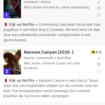
misdaad
/
drama
Met
Léonie Vincent
en
Johan Hedenberg
1
Kijk op Netflix
• Criminoloog Lejla keert terug naar haar
jeugdhuis in een klein dorp in Zweden. Als kind werd ze daar
door een onbekende ontvoerder vastgehouden in een
glazen koepel.
Ransom Canyon (2025‑ )
6.8
drama
/
romantiek
•
April Blair
Met
Justin Johnson Cortez
en
Josh
Duhamel
2
Kijk op Netflix
• Ransom Canyon is een stad in Texas
waar drie ranchingfamilies strijden om de controle over het
land. Hun bestaanswijze wordt bedreigd door externe
krachten die hun leven willen vernietigen.