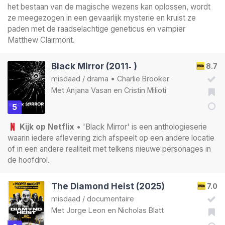
het bestaan van de magische wezens kan oplossen, wordt
ze meegezogen in een gevaarlijk mysterie en kruist ze
paden met de raadselachtige geneticus en vampier
Matthew Clairmont.
Black Mirror (2011‑ )
8.7
misdaad
/
drama
•
Charlie Brooker
Met
Anjana Vasan
en
Cristin Milioti
5
Kijk op Netflix
• 'Black Mirror' is een anthologieserie
waarin iedere aflevering zich afspeelt op een andere locatie
of in een andere realiteit met telkens nieuwe personages in
de hoofdrol.
The Diamond Heist (2025)
7.0
misdaad
/
documentaire
Met
Jorge Leon
en
Nicholas Blatt