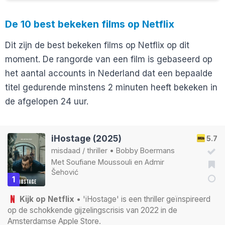
De 10 best bekeken films op Netflix
Dit zijn de best bekeken films op Netflix op dit
moment. De rangorde van een film is gebaseerd op
het aantal accounts in Nederland dat een bepaalde
titel gedurende minstens 2 minuten heeft bekeken in
de afgelopen 24 uur.
iHostage (2025)
5.7
misdaad
/
thriller
•
Bobby Boermans
Met
Soufiane Moussouli
en
Admir
Šehović
1
Kijk op Netflix
• 'iHostage' is een thriller geïnspireerd
op de schokkende gijzelingscrisis van 2022 in de
Amsterdamse Apple Store.