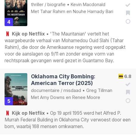
thriller
/
biografie
•
Kevin Macdonald
Met
Tahar Rahim
en
Nouhe Hamady Bari
4
Kijk op Netflix
• 'The Mauritanian' vertelt het
waargebeurde verhaal van Mohamedou Ouid Slahi (Tahar
Rahim), die door de Amerikaanse regering werd opgepakt
voor de aanslagen op 9/11 en zonder enige vorm van
rechtspraak gevangen werd gezet in Guantamo Bay.
Oklahoma City Bombing:
6.8
American Terror (2025)
documentaire
/
misdaad
•
Greg Tillman
Met
Amy Downs
en
Renee Moore
5
Kijk op Netflix
• Op 19 april 1995 werd het Alfred P.
Murrah Federal Building in Oklahoma City verwoest door een
bom, waarbij 168 mensen omkwamen.