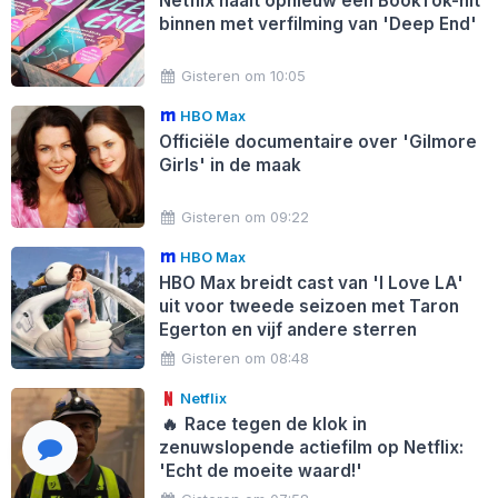
Netflix haalt opnieuw een BookTok-hit
binnen met verfilming van 'Deep End'
Gisteren om 10:05
HBO Max
Officiële documentaire over 'Gilmore
Girls' in de maak
Gisteren om 09:22
HBO Max
HBO Max breidt cast van 'I Love LA'
uit voor tweede seizoen met Taron
Egerton en vijf andere sterren
Gisteren om 08:48
Netflix
🔥
Race tegen de klok in
zenuwslopende actiefilm op Netflix:
'Echt de moeite waard!'