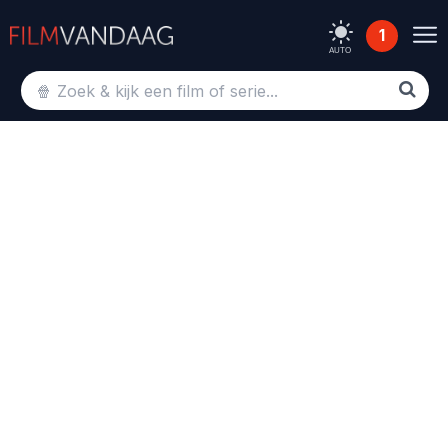
1
AUTO