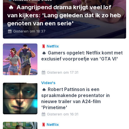
🔥
Aangrijpend drama krijgt veel lof
van kijkers: 'Lang geleden dat ik zo heb
genoten van een serie'
Gisteren om 18:37
Netflix
🔥
Gamers opgelet: Netflix komt met
exclusief voorproefje van 'GTA VI'
Gisteren om 17:31
Video's
🔥
Robert Pattinson is een
spraakmakende presentator in
nieuwe trailer van A24-film
'Primetime'
Gisteren om 16:31
Netflix