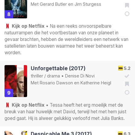
Met
Gerard Butler
en
Jim Sturgess
8
Kijk op Netflix
• Na een reeks onvoorspelbare
natuurrampen die het voortbestaan van onze planeet in
gevaar brachten, hebben de wereldleiders een netwerk van
satellieten laten bouwen waarmee het weer beheerst kan
worden.
Unforgettable (2017)
5.2
thriller
/
drama
•
Denise Di Novi
Met
Rosario Dawson
en
Katherine Heigl
9
Kijk op Netflix
• Tessa heeft het erg moeilijk met de
breuk van haar huwelijk met David, terwijl het met hem juist
goed gaat. Hij is alweer gelukkig verloofd met Julia Banks.
Despicable Me 3 (2017)
6.3