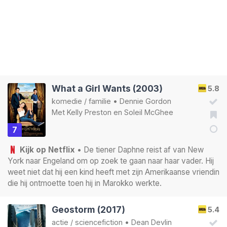
What a Girl Wants (2003)
5.8
komedie
/
familie
•
Dennie Gordon
Met
Kelly Preston
en
Soleil McGhee
7
Kijk op Netflix
• De tiener Daphne reist af van New
York naar Engeland om op zoek te gaan naar haar vader. Hij
weet niet dat hij een kind heeft met zijn Amerikaanse vriendin
die hij ontmoette toen hij in Marokko werkte.
Geostorm (2017)
5.4
actie
/
sciencefiction
•
Dean Devlin