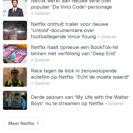
Netflix werkt aan nieuwe serie over
populair 'Da Vinci Code'-personage
• Gisteren
Netflix onthult trailer voor nieuwe
'Untold'-documentaire over
footballlegende Vince Young
• Gisteren
Netflix haalt opnieuw een BookTok-hit
binnen met verfilming van 'Deep End'
• Gisteren
Race tegen de klok in zenuwslopende
actiefilm op Netflix: 'Echt de moeite waard!'
• Gisteren
Derde seizoen van 'My Life with the Walter
Boys' nu te streamen op Netflix
• Gisteren
Meer Netflix