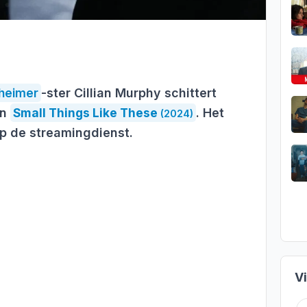
heimer
-ster Cillian Murphy schittert
in
Small Things Like These
. Het
(2024)
op de streamingdienst.
V