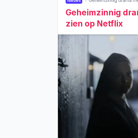
Geheimzinnig drama met 
Nieuws
Geheimzinnig dram
zien op Netflix