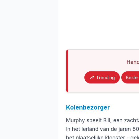
Han
Trending
Beste 
Kolenbezorger
Murphy speelt Bill, een zach
in het Ierland van de jaren 8
het plaatselijke klooster - g