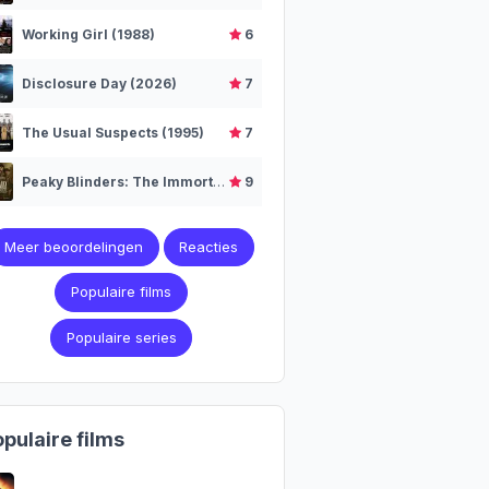
Working Girl (1988)
6
Disclosure Day (2026)
7
The Usual Suspects (1995)
7
Peaky Blinders: The Immortal Man (2026)
9
Meer beoordelingen
Reacties
Populaire films
Populaire series
pulaire films