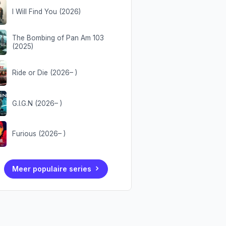
I Will Find You (2026)
The Bombing of Pan Am 103
(2025)
Ride or Die (2026– )
G.I.G.N (2026– )
Furious (2026– )
Meer populaire series