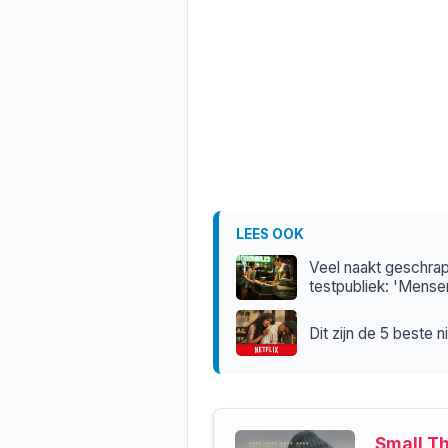
LEES OOK
Veel naakt geschrap
testpubliek: 'Mensen
Dit zijn de 5 beste
Small T