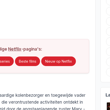
dige
Netflix
-pagina's:
series
Beste films
Nieuw op Netflix
L
taardige kolenbezorger en toegewijde vader
0 die verontrustende activiteiten ontdekt in
eleid door de angstaanjagende zuster Mary -