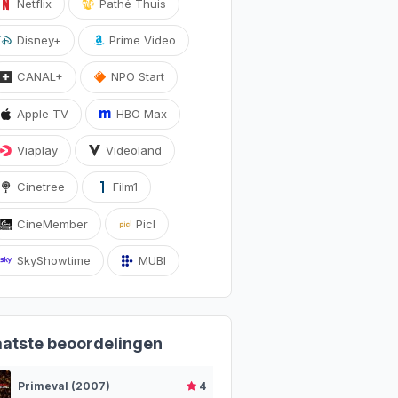
Netflix
Pathé Thuis
Disney+
Prime Video
CANAL+
NPO Start
Apple TV
HBO Max
Viaplay
Videoland
Cinetree
Film1
CineMember
Picl
SkyShowtime
MUBI
aatste beoordelingen
Primeval (2007)
4