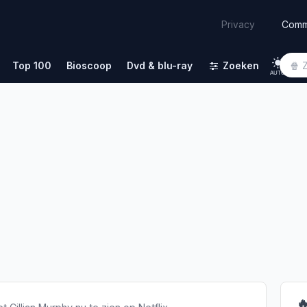
Comm
Privacy
Top 100
Bioscoop
Dvd & blu-ray
Zoeken
AUTO
