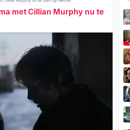
Cillian Murphy nu te zien op Netflix
a met Cillian Murphy nu te