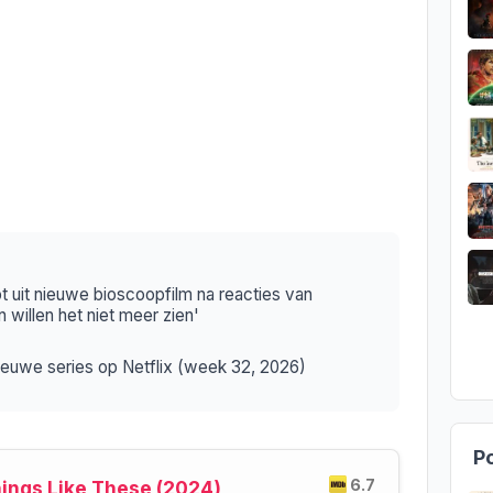
t uit nieuwe bioscoopfilm na reacties van
 willen het niet meer zien'
 nieuwe series op Netflix (week 32, 2026)
Po
6.7
hings Like These (2024)