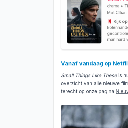
drama
•
T
Met
Cillia
Kijk op
kolenhande
gecontrole
man hard w
ontdekt hi
tuchthuis 
Magdalenaz
Vanaf vandaag op Netfl
Small Things Like These
is n
overzicht van alle nieuwe fil
terecht op onze pagina
Nieuw