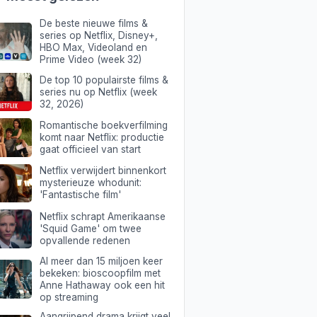
De beste nieuwe films &
series op Netflix, Disney+,
HBO Max, Videoland en
Prime Video (week 32)
De top 10 populairste films &
series nu op Netflix (week
32, 2026)
Romantische boekverfilming
komt naar Netflix: productie
gaat officieel van start
Netflix verwijdert binnenkort
mysterieuze whodunit:
'Fantastische film'
Netflix schrapt Amerikaanse
'Squid Game' om twee
opvallende redenen
Al meer dan 15 miljoen keer
bekeken: bioscoopfilm met
Anne Hathaway ook een hit
op streaming
Aangrijpend drama krijgt veel