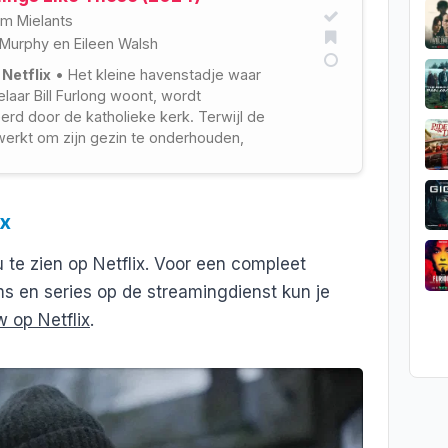
im Mielants
n Murphy
en
Eileen Walsh
 Netflix
• Het kleine havenstadje waar
laar Bill Furlong woont, wordt
erd door de katholieke kerk. Terwijl de
erkt om zijn gezin te onderhouden,
j verontrustende geheimen in een
dat wordt gerund door de katholieke
usters onder leiding van Sister Mary.
ix
u te zien op Netflix. Voor een compleet
ms en series op de streamingdienst kun je
 op Netflix
.