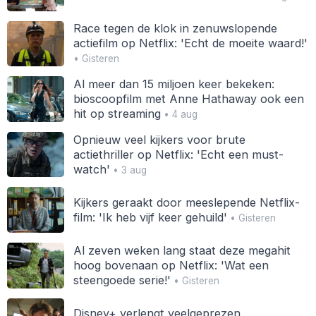
Race tegen de klok in zenuwslopende
actiefilm op Netflix: 'Echt de moeite waard!'
• Gisteren
Al meer dan 15 miljoen keer bekeken:
bioscoopfilm met Anne Hathaway ook een
hit op streaming
• 4 aug
Opnieuw veel kijkers voor brute
actiethriller op Netflix: 'Echt een must-
watch'
• 3 aug
Kijkers geraakt door meeslepende Netflix-
film: 'Ik heb vijf keer gehuild'
• Gisteren
Al zeven weken lang staat deze megahit
hoog bovenaan op Netflix: 'Wat een
steengoede serie!'
• Gisteren
Disney+ verlengt veelgeprezen