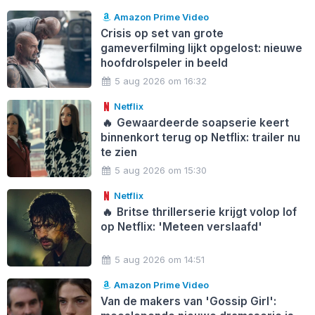
Amazon Prime Video
Crisis op set van grote
gameverfilming lijkt opgelost: nieuwe
hoofdrolspeler in beeld
5 aug 2026 om 16:32
Netflix
🔥
Gewaardeerde soapserie keert
binnenkort terug op Netflix: trailer nu
te zien
5 aug 2026 om 15:30
Netflix
🔥
Britse thrillerserie krijgt volop lof
op Netflix: 'Meteen verslaafd'
5 aug 2026 om 14:51
Amazon Prime Video
Van de makers van 'Gossip Girl':