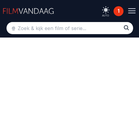
1
AUTO