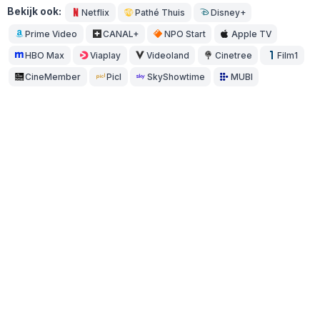
Bekijk ook:
Netflix
Pathé Thuis
Disney+
Prime Video
CANAL+
NPO Start
Apple TV
HBO Max
Viaplay
Videoland
Cinetree
Film1
CineMember
Picl
SkyShowtime
MUBI