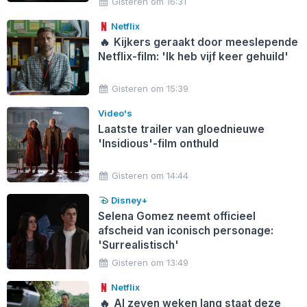
Gisteren om 16:31
Netflix
🔥
Kijkers geraakt door meeslepende
Netflix-film: 'Ik heb vijf keer gehuild'
Gisteren om 15:39
Video's
Laatste trailer van gloednieuwe
'Insidious'-film onthuld
Gisteren om 14:44
Disney+
Selena Gomez neemt officieel
afscheid van iconisch personage:
'Surrealistisch'
Gisteren om 13:49
Netflix
🔥
Al zeven weken lang staat deze