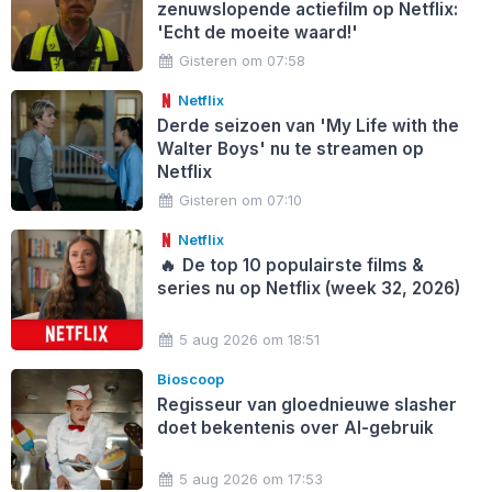
zenuwslopende actiefilm op Netflix:
'Echt de moeite waard!'
Gisteren om 07:58
Netflix
Derde seizoen van 'My Life with the
Walter Boys' nu te streamen op
Netflix
Gisteren om 07:10
Netflix
🔥
De top 10 populairste films &
series nu op Netflix (week 32, 2026)
5 aug 2026 om 18:51
Bioscoop
Regisseur van gloednieuwe slasher
doet bekentenis over AI-gebruik
5 aug 2026 om 17:53