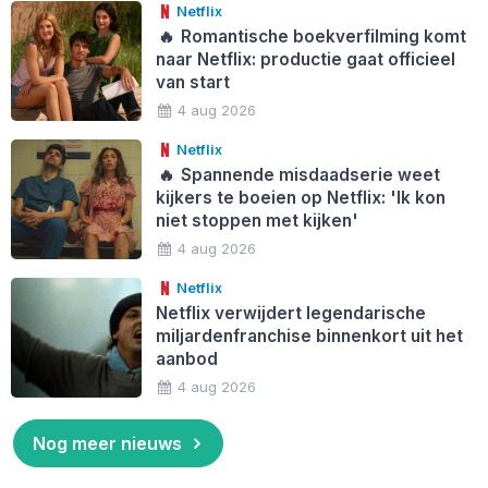
Netflix
🔥
Romantische boekverfilming komt
naar Netflix: productie gaat officieel
van start
4 aug 2026
Netflix
🔥
Spannende misdaadserie weet
kijkers te boeien op Netflix: 'Ik kon
niet stoppen met kijken'
4 aug 2026
Netflix
Netflix verwijdert legendarische
miljardenfranchise binnenkort uit het
aanbod
4 aug 2026
Nog meer nieuws