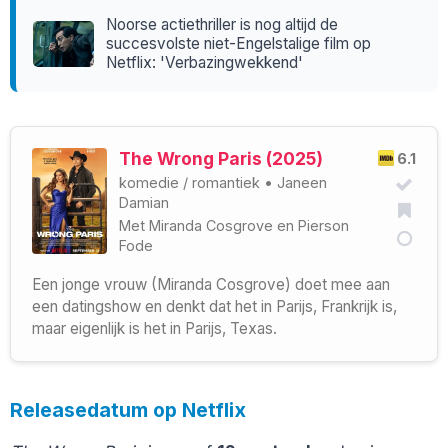
Noorse actiethriller is nog altijd de
succesvolste niet-Engelstalige film op
Netflix: 'Verbazingwekkend'
The Wrong Paris (2025)
6.1
komedie
/
romantiek
•
Janeen
Damian
Met
Miranda Cosgrove
en
Pierson
Fode
Een jonge vrouw (Miranda Cosgrove) doet mee aan
een datingshow en denkt dat het in Parijs, Frankrijk is,
maar eigenlijk is het in Parijs, Texas.
Releasedatum op Netflix