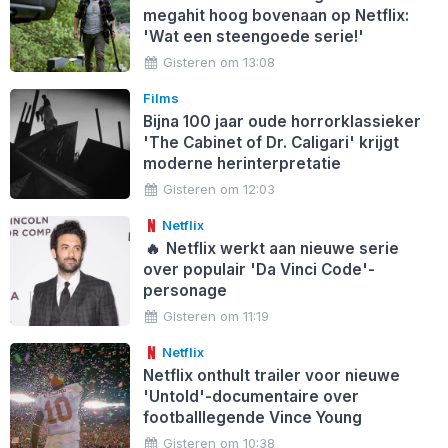
megahit hoog bovenaan op Netflix:
'Wat een steengoede serie!'
Gisteren om 13:08
Films
Bijna 100 jaar oude horrorklassieker
'The Cabinet of Dr. Caligari' krijgt
moderne herinterpretatie
Gisteren om 12:03
Netflix
🔥
Netflix werkt aan nieuwe serie
over populair 'Da Vinci Code'-
personage
Gisteren om 11:19
Netflix
Netflix onthult trailer voor nieuwe
'Untold'-documentaire over
footballlegende Vince Young
Gisteren om 10:38