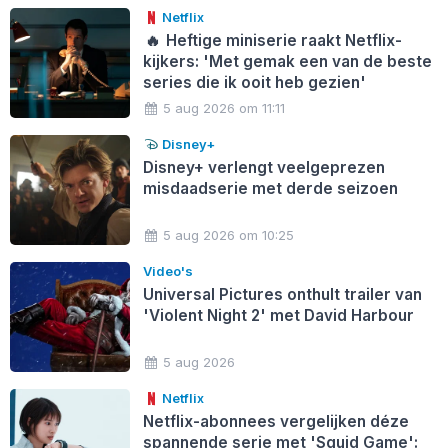
Netflix
🔥
Heftige miniserie raakt Netflix-
kijkers: 'Met gemak een van de beste
series die ik ooit heb gezien'
5 aug 2026 om 11:11
Disney+
Disney+ verlengt veelgeprezen
misdaadserie met derde seizoen
5 aug 2026 om 10:25
Video's
Universal Pictures onthult trailer van
'Violent Night 2' met David Harbour
5 aug 2026
Netflix
Netflix-abonnees vergelijken déze
spannende serie met 'Squid Game':