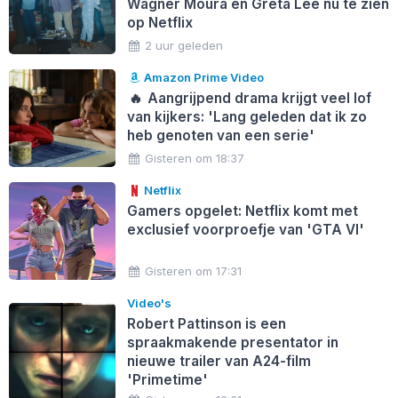
Wagner Moura en Greta Lee nu te zien
op Netflix
2 uur geleden
Amazon Prime Video
🔥
Aangrijpend drama krijgt veel lof
van kijkers: 'Lang geleden dat ik zo
heb genoten van een serie'
Gisteren om 18:37
Netflix
Gamers opgelet: Netflix komt met
exclusief voorproefje van 'GTA VI'
Gisteren om 17:31
Video's
Robert Pattinson is een
spraakmakende presentator in
nieuwe trailer van A24-film
'Primetime'