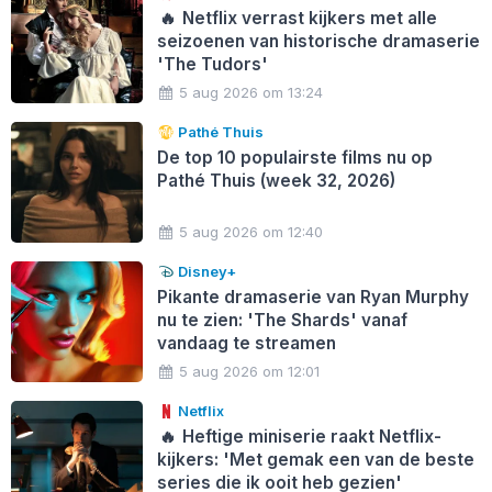
🔥
Netflix verrast kijkers met alle
seizoenen van historische dramaserie
'The Tudors'
5 aug 2026 om 13:24
Pathé Thuis
De top 10 populairste films nu op
Pathé Thuis (week 32, 2026)
5 aug 2026 om 12:40
Disney+
Pikante dramaserie van Ryan Murphy
nu te zien: 'The Shards' vanaf
vandaag te streamen
5 aug 2026 om 12:01
Netflix
🔥
Heftige miniserie raakt Netflix-
kijkers: 'Met gemak een van de beste
series die ik ooit heb gezien'