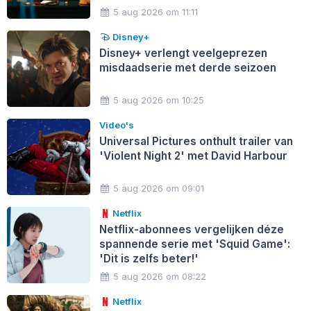
5 aug 2026 om 11:11
Disney+
Disney+ verlengt veelgeprezen
misdaadserie met derde seizoen
5 aug 2026 om 10:25
Video's
Universal Pictures onthult trailer van
'Violent Night 2' met David Harbour
5 aug 2026 om 09:01
Netflix
Netflix-abonnees vergelijken déze
spannende serie met 'Squid Game':
'Dit is zelfs beter!'
5 aug 2026 om 08:22
Netflix