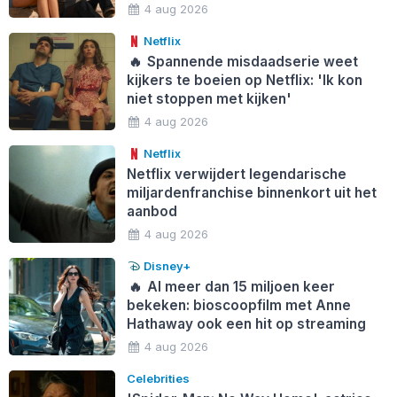
4 aug 2026
Netflix
🔥
Spannende misdaadserie weet
kijkers te boeien op Netflix: 'Ik kon
niet stoppen met kijken'
4 aug 2026
Netflix
Netflix verwijdert legendarische
miljardenfranchise binnenkort uit het
aanbod
4 aug 2026
Disney+
🔥
Al meer dan 15 miljoen keer
bekeken: bioscoopfilm met Anne
Hathaway ook een hit op streaming
4 aug 2026
Celebrities