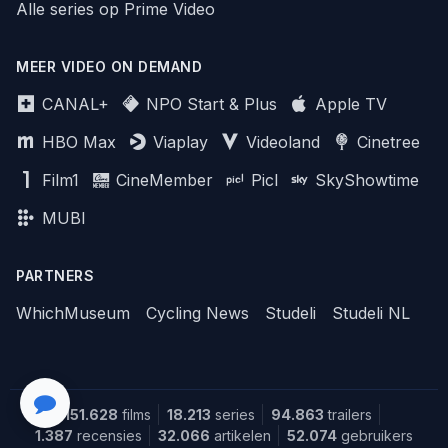
Alle series op Prime Video
MEER VIDEO ON DEMAND
CANAL+
NPO Start & Plus
Apple TV
HBO Max
Viaplay
Videoland
Cinetree
Film1
CineMember
Picl
SkyShowtime
MUBI
PARTNERS
WhichMuseum
Cycling News
Studeli
Studeli NL
151.628
films
18.213
series
94.863
trailers
1.387
recensies
32.066
artikelen
52.074
gebruikers