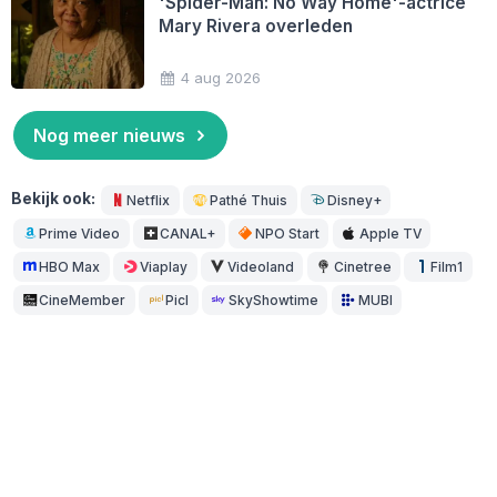
'Spider-Man: No Way Home'-actrice
Mary Rivera overleden
4 aug 2026
Nog meer nieuws
Bekijk ook:
Netflix
Pathé Thuis
Disney+
Prime Video
CANAL+
NPO Start
Apple TV
HBO Max
Viaplay
Videoland
Cinetree
Film1
CineMember
Picl
SkyShowtime
MUBI