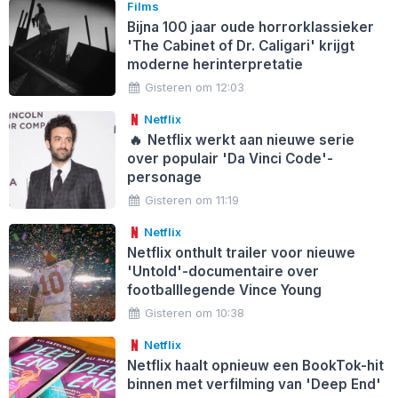
Films
Bijna 100 jaar oude horrorklassieker
'The Cabinet of Dr. Caligari' krijgt
moderne herinterpretatie
Gisteren om 12:03
Netflix
🔥
Netflix werkt aan nieuwe serie
over populair 'Da Vinci Code'-
personage
Gisteren om 11:19
Netflix
Netflix onthult trailer voor nieuwe
'Untold'-documentaire over
footballlegende Vince Young
Gisteren om 10:38
Netflix
Netflix haalt opnieuw een BookTok-hit
binnen met verfilming van 'Deep End'