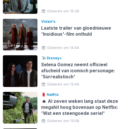
Gisteren om 15:39
Video's
Laatste trailer van gloednieuwe
'Insidious'-film onthuld
Gisteren om 14:44
Disney+
Selena Gomez neemt officieel
afscheid van iconisch personage:
'Surrealistisch'
Gisteren om 13:49
Netflix
🔥
Al zeven weken lang staat deze
megahit hoog bovenaan op Netflix:
'Wat een steengoede serie!'
Gisteren om 13:08