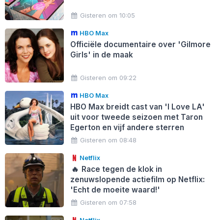
Gisteren om 10:05
HBO Max
Officiële documentaire over 'Gilmore
Girls' in de maak
Gisteren om 09:22
HBO Max
HBO Max breidt cast van 'I Love LA'
uit voor tweede seizoen met Taron
Egerton en vijf andere sterren
Gisteren om 08:48
Netflix
🔥
Race tegen de klok in
zenuwslopende actiefilm op Netflix:
'Echt de moeite waard!'
Gisteren om 07:58