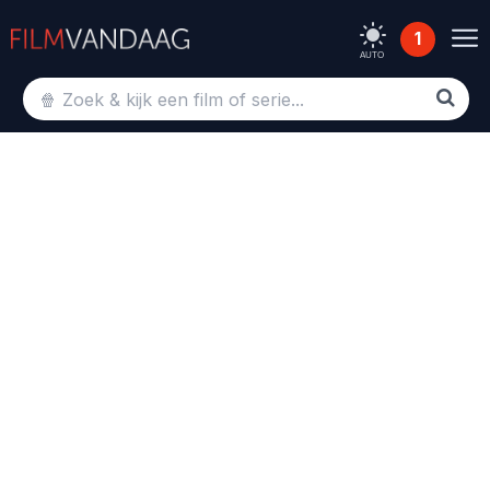
1
AUTO