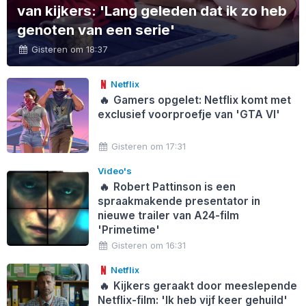
van kijkers: 'Lang geleden dat ik zo heb
genoten van een serie'
Gisteren om 18:37
Netflix
🔥
Gamers opgelet: Netflix komt met
exclusief voorproefje van 'GTA VI'
Gisteren om 17:31
Video's
🔥
Robert Pattinson is een
spraakmakende presentator in
nieuwe trailer van A24-film
'Primetime'
Gisteren om 16:31
Netflix
🔥
Kijkers geraakt door meeslepende
Netflix-film: 'Ik heb vijf keer gehuild'