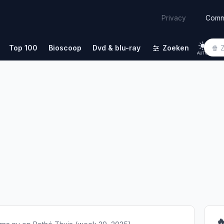
Comm
Privacy
Top 100
Bioscoop
Dvd & blu-ray
Zoeken
AUTO
