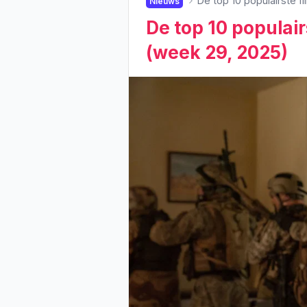
De top 10 populairste f
Nieuws
De top 10 populair
(week 29, 2025)