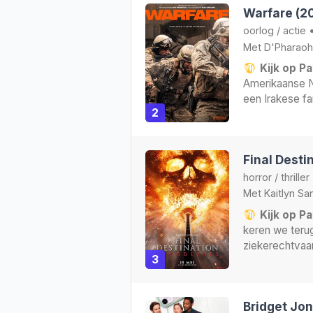
Warfare (2
oorlog
/
actie
Met
D'Pharaoh
Kijk op Pa
Amerikaanse Na
een Irakese fa
2
Final Desti
horror
/
thriller
Met
Kaitlyn Sa
Kijk op Pa
keren we terug
ziekerechtvaa
3
Bridget Jo