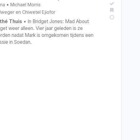
ma
•
Michael Morris
lweger
en
Chiwetel Ejiofor
thé Thuis
• In Bridget Jones: Mad About
get weer alleen. Vier jaar geleden is ze
den nadat Mark is omgekomen tijdens een
ssie in Soedan.