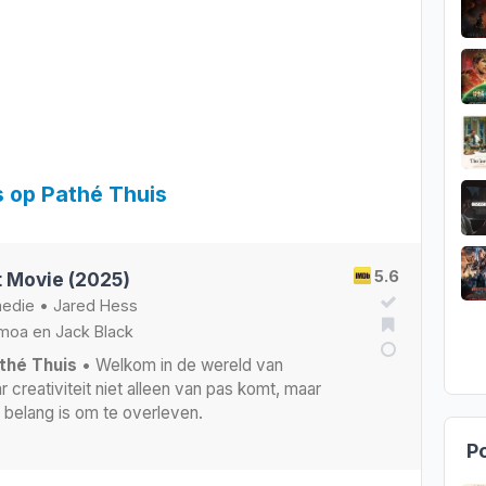
s op Pathé Thuis
5.6
t Movie (2025)
edie
•
Jared Hess
moa
en
Jack Black
thé Thuis
• Welkom in de wereld van
r creativiteit niet alleen van pas komt, maar
 belang is om te overleven.
Po