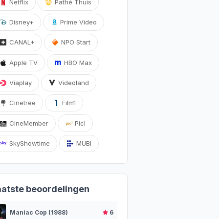
Netflix
Pathé Thuis
Disney+
Prime Video
CANAL+
NPO Start
Apple TV
HBO Max
Viaplay
Videoland
Cinetree
Film1
CineMember
Picl
SkyShowtime
MUBI
aatste beoordelingen
Maniac Cop (1988)
6