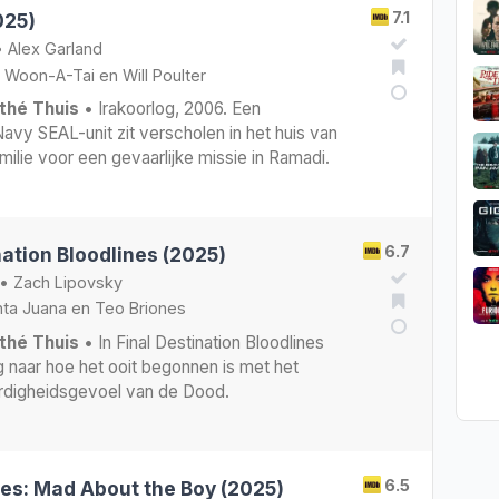
7.1
025)
•
Alex Garland
 Woon-A-Tai
en
Will Poulter
thé Thuis
• Irakoorlog, 2006. Een
vy SEAL-unit zit verscholen in het huis van
milie voor een gevaarlijke missie in Ramadi.
6.7
nation Bloodlines (2025)
•
Zach Lipovsky
nta Juana
en
Teo Briones
thé Thuis
• In Final Destination Bloodlines
 naar hoe het ooit begonnen is met het
rdigheidsgevoel van de Dood.
6.5
nes: Mad About the Boy (2025)