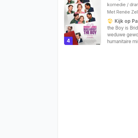
komedie
/
dra
Met
Renée Zel
Kijk op Pa
the Boy is Brid
weduwe gewor
4
humanitaire mi