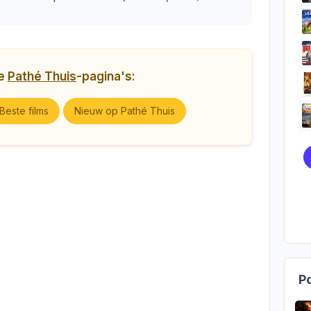
ge
Pathé Thuis
-pagina's:
Beste films
Nieuw op Pathé Thuis
Po