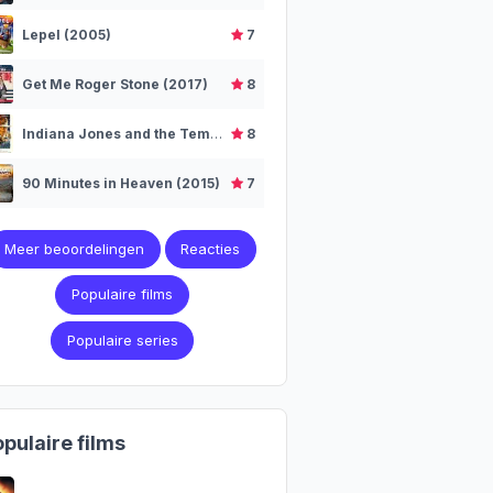
Lepel (2005)
7
Get Me Roger Stone (2017)
8
Indiana Jones and the Temple of Doom (1984)
8
90 Minutes in Heaven (2015)
7
Meer beoordelingen
Reacties
Populaire films
Populaire series
pulaire films