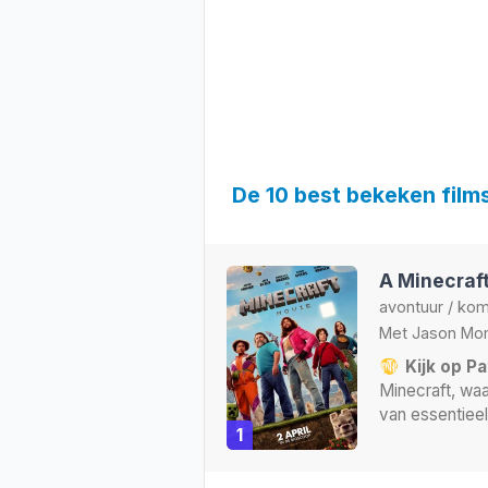
De 10 best bekeken film
A Minecraf
avontuur
/
kom
Met
Jason Mo
Kijk op Pa
Minecraft, waa
van essentieel
1