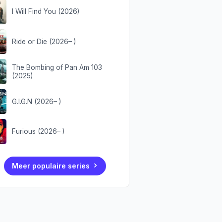
I Will Find You (2026)
Ride or Die (2026– )
The Bombing of Pan Am 103
(2025)
G.I.G.N (2026– )
Furious (2026– )
Meer populaire series