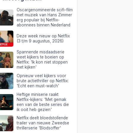
Oscargenomineerde scifi-film
met muziek van Hans Zimmer
erg populair bij Netflix-
abonnees binnen Nederland
Deze week nieuw op Netflix
(3 t/m 9 augustus, 2026)
Spannende misdaadserie
weet kijkers te boeien op
Netflix: 'Ik kon niet stoppen
met kijken'
Opnieuw veel kijkers voor
brute actiethriller op Netflix:
'Echt een must-watch'
Heftige miniserie raakt
Netflix-kijkers: 'Met gemak
een van de beste series die
ik ooit heb gezien'
Netflix deelt bloedstollende
trailer van nieuwe Zweedse
thrillerserie 'Blodsoffer'