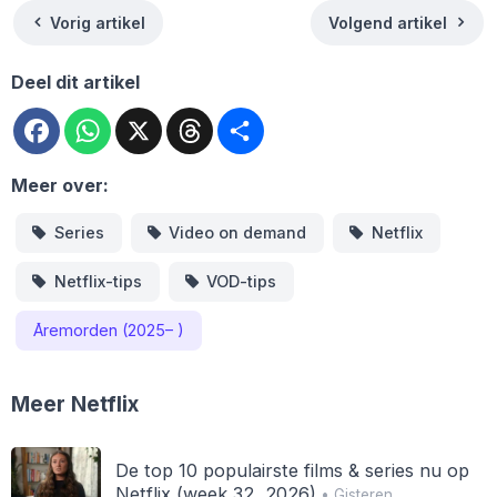
Vorig artikel
Volgend artikel
Deel dit artikel
Facebook
WhatsApp
X
Threads
Deel
Meer over:
Series
Video on demand
Netflix
Netflix-tips
VOD-tips
Åremorden (2025– )
Meer Netflix
De top 10 populairste films & series nu op
Netflix (week 32, 2026)
• Gisteren