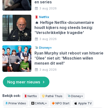
en series
3 aug 2026
Netflix
🔥
Heftige Netflix-documentaire
houdt kijkers nog steeds bezig:
'Verschrikkelijke tragedie'
3 aug 2026
Disney+
Ryan Murphy sluit reboot van hitserie
'Glee' niet uit: 'Misschien willen
mensen dit wel!'
3 aug 2026
Nog meer nieuws
Bekijk ook:
Netflix
Pathé Thuis
Disney+
Prime Video
CANAL+
NPO Start
Apple TV