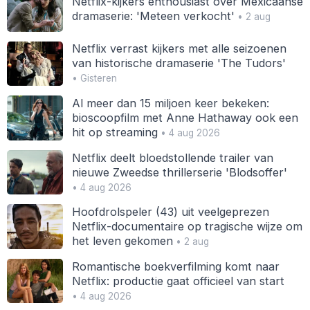
Netflix-kijkers enthousiast over Mexicaanse
dramaserie: 'Meteen verkocht'
• 2 aug
Netflix verrast kijkers met alle seizoenen
van historische dramaserie 'The Tudors'
• Gisteren
Al meer dan 15 miljoen keer bekeken:
bioscoopfilm met Anne Hathaway ook een
hit op streaming
• 4 aug 2026
Netflix deelt bloedstollende trailer van
nieuwe Zweedse thrillerserie 'Blodsoffer'
• 4 aug 2026
Hoofdrolspeler (43) uit veelgeprezen
Netflix-documentaire op tragische wijze om
het leven gekomen
• 2 aug
Romantische boekverfilming komt naar
Netflix: productie gaat officieel van start
• 4 aug 2026