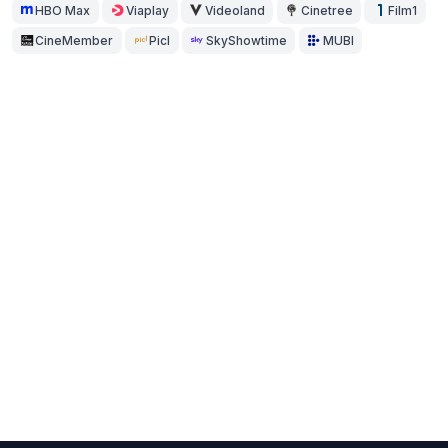
HBO Max
Viaplay
Videoland
Cinetree
Film1
CineMember
Picl
SkyShowtime
MUBI