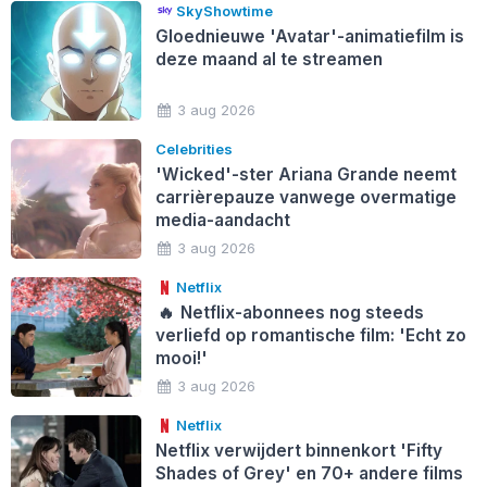
SkyShowtime
Gloednieuwe 'Avatar'-animatiefilm is
deze maand al te streamen
3 aug 2026
Celebrities
'Wicked'-ster Ariana Grande neemt
carrièrepauze vanwege overmatige
media-aandacht
3 aug 2026
Netflix
🔥
Netflix-abonnees nog steeds
verliefd op romantische film: 'Echt zo
mooi!'
3 aug 2026
Netflix
Netflix verwijdert binnenkort 'Fifty
Shades of Grey' en 70+ andere films