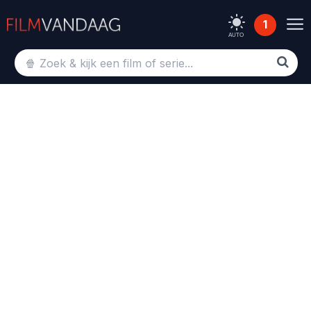
1
AUTO