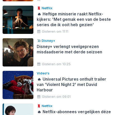
Netflix
🔥
Heftige miniserie raakt Netflix-
kijkers: 'Met gemak een van de beste
series die ik ooit heb gezien'
Gisteren om 11:11
Disney+
Disney+ verlengt veelgeprezen
misdaadserie met derde seizoen
Gisteren om 10:25
Video's
🔥
Universal Pictures onthult trailer
van 'Violent Night 2' met David
Harbour
Gisteren om 09:01
Netflix
🔥
Netflix-abonnees vergelijken déze