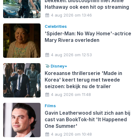
bekeken: bioscoopfilm met Anne
Hathaway ook een hit op streaming
4 aug 2026 om 13:46
Celebrities
'Spider-Man: No Way Home'-actrice
Mary Rivera overleden
4 aug 2026 om 12:53
Disney+
Koreaanse thrillerserie 'Made in
Korea' keert terug met tweede
seizoen: bekijk nu de trailer
4 aug 2026 om 11:48
Films
Gavin Leatherwood sluit zich aan bij
cast van BookTok-hit 'It Happened
One Summer'
4 aug 2026 om 10:48