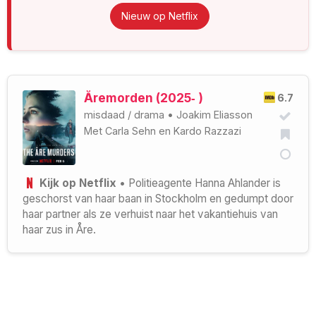
Nieuw op Netflix
Åremorden (2025‑ )
6.7
misdaad
/
drama
•
Joakim Eliasson
Met
Carla Sehn
en
Kardo Razzazi
Kijk op Netflix
• Politieagente Hanna Ahlander is
geschorst van haar baan in Stockholm en gedumpt door
haar partner als ze verhuist naar het vakantiehuis van
haar zus in Åre.