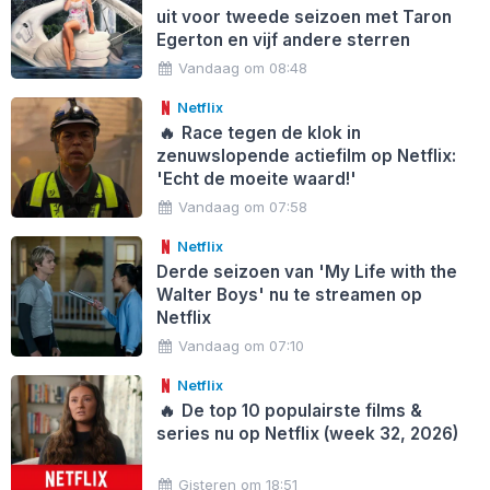
uit voor tweede seizoen met Taron
Egerton en vijf andere sterren
Vandaag om 08:48
Netflix
🔥
Race tegen de klok in
zenuwslopende actiefilm op Netflix:
'Echt de moeite waard!'
Vandaag om 07:58
Netflix
Derde seizoen van 'My Life with the
Walter Boys' nu te streamen op
Netflix
Vandaag om 07:10
Netflix
🔥
De top 10 populairste films &
series nu op Netflix (week 32, 2026)
Gisteren om 18:51