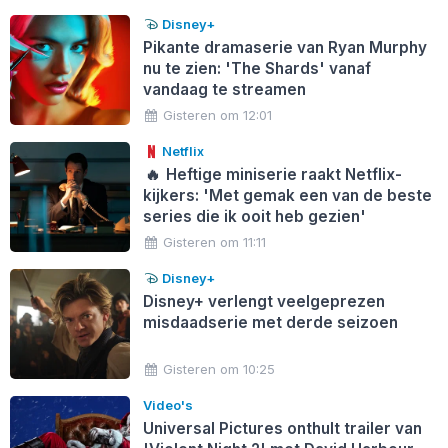
Disney+
Pikante dramaserie van Ryan Murphy
nu te zien: 'The Shards' vanaf
vandaag te streamen
Gisteren om 12:01
Netflix
🔥
Heftige miniserie raakt Netflix-
kijkers: 'Met gemak een van de beste
series die ik ooit heb gezien'
Gisteren om 11:11
Disney+
Disney+ verlengt veelgeprezen
misdaadserie met derde seizoen
Gisteren om 10:25
Video's
Universal Pictures onthult trailer van