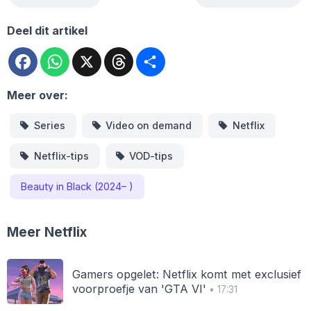
Deel dit artikel
Facebook
WhatsApp
X
Threads
Deel
Meer over:
Series
Video on demand
Netflix
Netflix-tips
VOD-tips
Beauty in Black (2024– )
Meer Netflix
Gamers opgelet: Netflix komt met exclusief
voorproefje van 'GTA VI'
• 17:31