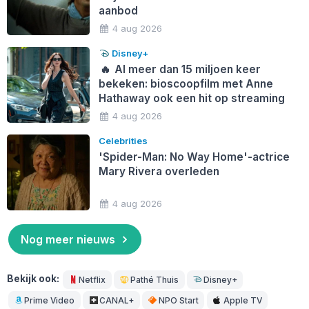
aanbod
4 aug 2026
Disney+
🔥
Al meer dan 15 miljoen keer
bekeken: bioscoopfilm met Anne
Hathaway ook een hit op streaming
4 aug 2026
Celebrities
'Spider-Man: No Way Home'-actrice
Mary Rivera overleden
4 aug 2026
Nog meer nieuws
Bekijk ook:
Netflix
Pathé Thuis
Disney+
Prime Video
CANAL+
NPO Start
Apple TV