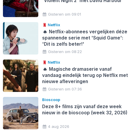
'Violent Night 2' met David Harbour
Gisteren om 09:01
Netflix
🔥
Netflix-abonnees vergelijken déze
spannende serie met 'Squid Game':
'Dit is zelfs beter!'
Gisteren om 08:22
Netflix
🔥
Magische dramaserie vanaf
vandaag eindelijk terug op Netflix met
nieuwe afleveringen
Gisteren om 07:36
Bioscoop
Deze 8+ films zijn vanaf deze week
nieuw in de bioscoop (week 32, 2026)
4 aug 2026