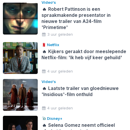
Video's
🔥
Robert Pattinson is een
spraakmakende presentator in
nieuwe trailer van A24-film
'Primetime'
3 uur geleden
Netflix
🔥
Kijkers geraakt door meeslepende
Netflix-film: 'Ik heb vijf keer gehuild'
4 uur geleden
Video's
🔥
Laatste trailer van gloednieuwe
'Insidious'-film onthuld
4 uur geleden
Disney+
🔥
Selena Gomez neemt officieel