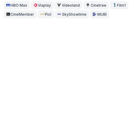
HBO Max
Viaplay
Videoland
Cinetree
Film1
CineMember
Picl
SkyShowtime
MUBI