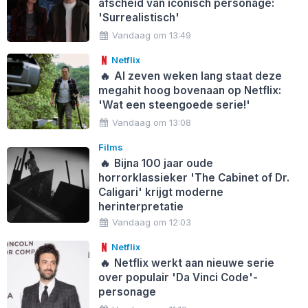
afscheid van iconisch personage:
'Surrealistisch'
Vandaag om 13:49
Netflix
🔥
Al zeven weken lang staat deze
megahit hoog bovenaan op Netflix:
'Wat een steengoede serie!'
Vandaag om 13:08
Films
🔥
Bijna 100 jaar oude
horrorklassieker 'The Cabinet of Dr.
Caligari' krijgt moderne
herinterpretatie
Vandaag om 12:03
Netflix
🔥
Netflix werkt aan nieuwe serie
over populair 'Da Vinci Code'-
personage