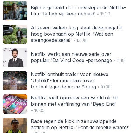
Kijkers geraakt door meeslepende Netflix-
film: 'Ik heb vijf keer gehuild'
• 15:39
Al zeven weken lang staat deze megahit
hoog bovenaan op Netflix: 'Wat een
steengoede serie!'
• 13:08
Netflix werkt aan nieuwe serie over
populair 'Da Vinci Code'-personage
• 11:19
Netflix onthult trailer voor nieuwe
'Untold'-documentaire over
footballlegende Vince Young
• 10:38
Netflix haalt opnieuw een BookTok-hit
binnen met verfilming van 'Deep End'
• 10:05
Race tegen de klok in zenuwslopende
actiefilm op Netflix: 'Echt de moeite waard!'