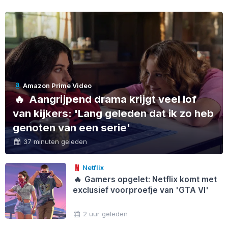
Amazon Prime Video
🔥
Aangrijpend drama krijgt veel lof
van kijkers: 'Lang geleden dat ik zo heb
genoten van een serie'
37 minuten geleden
Netflix
🔥
Gamers opgelet: Netflix komt met
exclusief voorproefje van 'GTA VI'
2 uur geleden