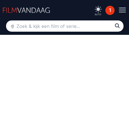
1
AUTO