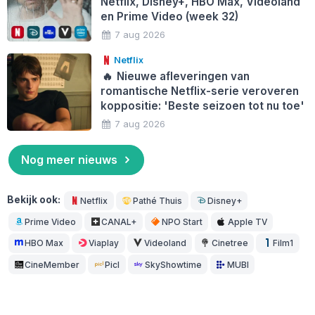
Netflix, Disney+, HBO Max, Videoland
en Prime Video (week 32)
7 aug 2026
Netflix
🔥
Nieuwe afleveringen van
romantische Netflix-serie veroveren
koppositie: 'Beste seizoen tot nu toe'
7 aug 2026
Nog meer nieuws
Bekijk ook:
Netflix
Pathé Thuis
Disney+
Prime Video
CANAL+
NPO Start
Apple TV
HBO Max
Viaplay
Videoland
Cinetree
Film1
CineMember
Picl
SkyShowtime
MUBI