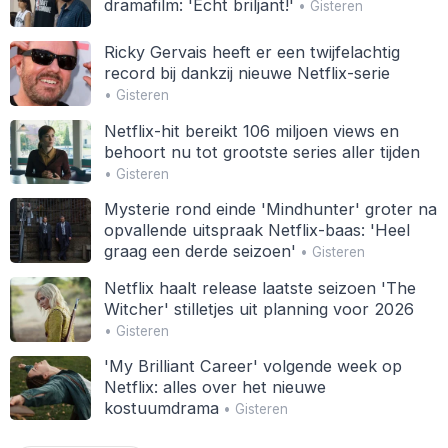
dramafilm: 'Echt briljant!'
• Gisteren
Ricky Gervais heeft er een twijfelachtig
record bij dankzij nieuwe Netflix-serie
• Gisteren
Netflix-hit bereikt 106 miljoen views en
behoort nu tot grootste series aller tijden
• Gisteren
Mysterie rond einde 'Mindhunter' groter na
opvallende uitspraak Netflix-baas: 'Heel
graag een derde seizoen'
• Gisteren
Netflix haalt release laatste seizoen 'The
Witcher' stilletjes uit planning voor 2026
• Gisteren
'My Brilliant Career' volgende week op
Netflix: alles over het nieuwe
kostuumdrama
• Gisteren