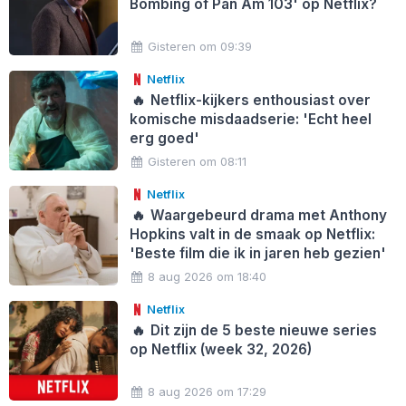
Bombing of Pan Am 103' op Netflix?
Gisteren om 09:39
Netflix
🔥
Netflix-kijkers enthousiast over
komische misdaadserie: 'Echt heel
erg goed'
Gisteren om 08:11
Netflix
🔥
Waargebeurd drama met Anthony
Hopkins valt in de smaak op Netflix:
'Beste film die ik in jaren heb gezien'
8 aug 2026 om 18:40
Netflix
🔥
Dit zijn de 5 beste nieuwe series
op Netflix (week 32, 2026)
8 aug 2026 om 17:29