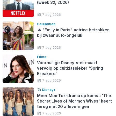
(week 32, 2026)
7 aug 2026
Celebrities
🔥
'Emily in Paris'-actrice betrokken
bij zwaar auto-ongeluk
7 aug 2026
Films
Voormalige Disney-ster maakt
vervolg op cultklassieker 'Spring
Breakers'
7 aug 2026
Disney+
Meer MomTok-drama op komst: 'The
Secret Lives of Mormon Wives' keert
terug met 20 afleveringen
7 aug 2026