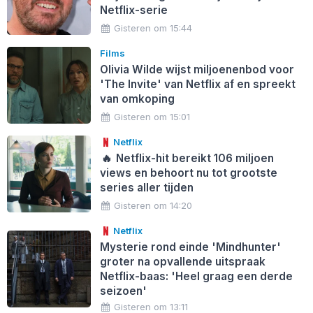
Netflix-serie
Gisteren om 15:44
Films
Olivia Wilde wijst miljoenenbod voor
'The Invite' van Netflix af en spreekt
van omkoping
Gisteren om 15:01
Netflix
🔥
Netflix-hit bereikt 106 miljoen
views en behoort nu tot grootste
series aller tijden
Gisteren om 14:20
Netflix
Mysterie rond einde 'Mindhunter'
groter na opvallende uitspraak
Netflix-baas: 'Heel graag een derde
seizoen'
Gisteren om 13:11