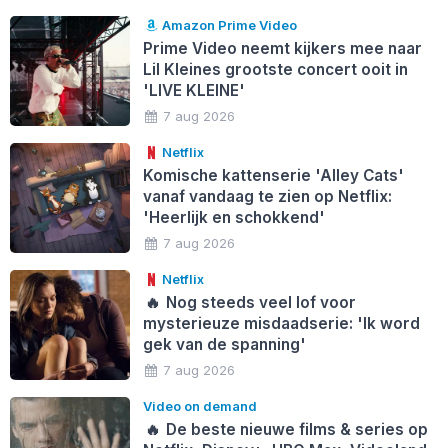
Amazon Prime Video
Prime Video neemt kijkers mee naar
Lil Kleines grootste concert ooit in
'LIVE KLEINE'
7 aug 2026
Netflix
Komische kattenserie 'Alley Cats'
vanaf vandaag te zien op Netflix:
'Heerlijk en schokkend'
7 aug 2026
Netflix
🔥
Nog steeds veel lof voor
mysterieuze misdaadserie: 'Ik word
gek van de spanning'
7 aug 2026
Video on demand
🔥
De beste nieuwe films & series op