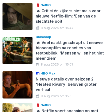
Netflix
🔥
Critici én kijkers niet mals voor
nieuwe Netflix-film: 'Een van de
slechtste ooit'
8 aug 2026 om 16:47
Bioscoop
🔥
Veel naakt geschrapt uit nieuwe
bioscoopfilm na reacties van
testpubliek: 'Mensen willen het niet
meer zien'
8 aug 2026 om 16:01
HBO Max
Nieuwe details over seizoen 2
'Heated Rivalry' beloven groter
verhaal
8 aug 2026 om 15:05
Netflix
🔥
Netflix voert spanning op met