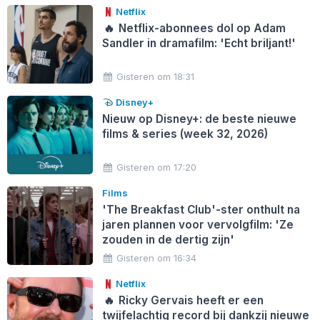
Netflix
🔥
Netflix-abonnees dol op Adam
Sandler in dramafilm: 'Echt briljant!'
Gisteren om 18:31
Disney+
Nieuw op Disney+: de beste nieuwe
films & series (week 32, 2026)
Gisteren om 17:20
Films
'The Breakfast Club'-ster onthult na
jaren plannen voor vervolgfilm: 'Ze
zouden in de dertig zijn'
Gisteren om 16:34
Netflix
🔥
Ricky Gervais heeft er een
twijfelachtig record bij dankzij nieuwe