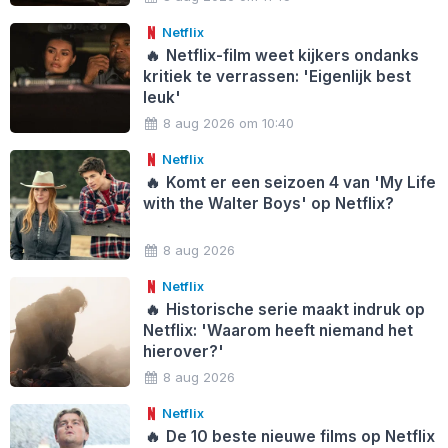
Netflix
🔥
Netflix-film weet kijkers ondanks
kritiek te verrassen: 'Eigenlijk best
leuk'
8 aug 2026 om 10:40
Netflix
🔥
Komt er een seizoen 4 van 'My Life
with the Walter Boys' op Netflix?
8 aug 2026
Netflix
🔥
Historische serie maakt indruk op
Netflix: 'Waarom heeft niemand het
hierover?'
8 aug 2026
Netflix
🔥
De 10 beste nieuwe films op Netflix