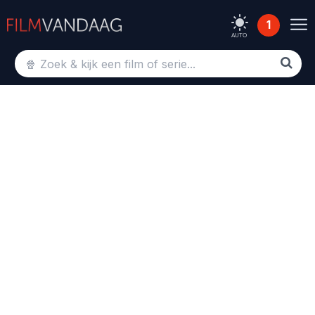
1
AUTO