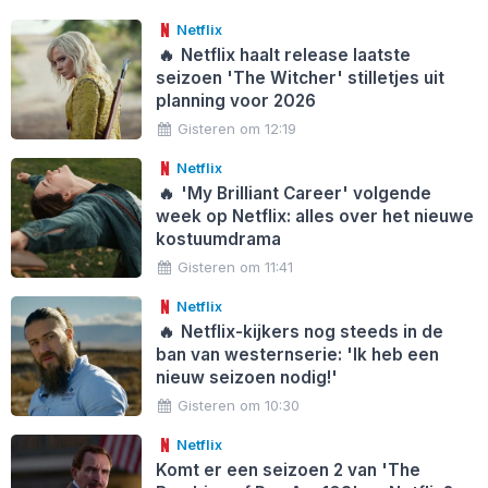
Netflix
🔥
Netflix haalt release laatste
seizoen 'The Witcher' stilletjes uit
planning voor 2026
Gisteren om 12:19
Netflix
🔥
'My Brilliant Career' volgende
week op Netflix: alles over het nieuwe
kostuumdrama
Gisteren om 11:41
Netflix
🔥
Netflix-kijkers nog steeds in de
ban van westernserie: 'Ik heb een
nieuw seizoen nodig!'
Gisteren om 10:30
Netflix
Komt er een seizoen 2 van 'The